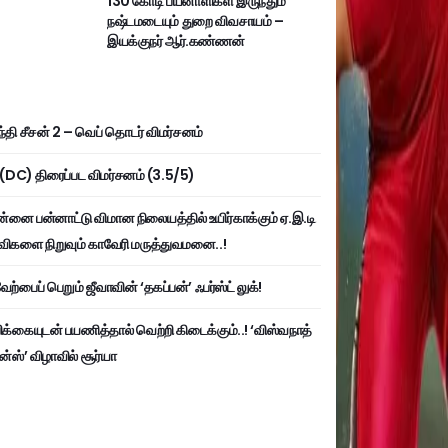
130 கோடி பயனாளிகள் இருந்தும்
நஷ்டமடையும் துறை விவசாயம் –
இயக்குநர் ஆர்.கண்ணன்
்தி சீசன் 2 – வெப் தொடர் விமர்சனம்
ி (DC) திரைப்பட விமர்சனம் (3.5/5)
்னை பன்னாட்டு விமான நிலையத்தில் உயிர்காக்கும் ஏ.இ.டி
விகளை நிறுவும் காவேரி மருத்துவமனை..!
ற்பைப் பெறும் ஜீவாவின் ‘தகப்பன்’ ஃபர்ஸ்ட் லுக்!
பிக்கையுடன் பயணித்தால் வெற்றி கிடைக்கும்..! ‘விஸ்வநாத்
ன்ஸ்’ விழாவில் சூர்யா