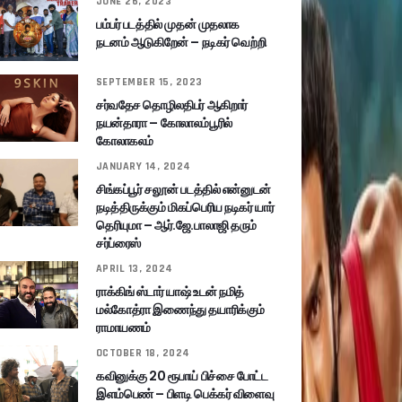
JUNE 26, 2023
பம்பர் படத்தில் முதன் முதலாக
நடனம் ஆடுகிறேன் – நடிகர் வெற்றி
SEPTEMBER 15, 2023
சர்வதேச தொழிலதிபர் ஆகிறார்
நயன்தாரா – கோலாலம்பூரில்
கோலாகலம்
JANUARY 14, 2024
சிங்கப்பூர் சலூன் படத்தில் என்னுடன்
நடித்திருக்கும் மிகப்பெரிய நடிகர் யார்
தெரியுமா – ஆர்.ஜே.பாலாஜி தரும்
சர்ப்ரைஸ்
APRIL 13, 2024
ராக்கிங் ஸ்டார் யாஷ் உடன் நமித்
மல்கோத்ரா இணைந்து தயாரிக்கும்
ராமாயணம்
OCTOBER 18, 2024
கவினுக்கு 20 ரூபாய் பிச்சை போட்ட
இளம்பெண் – பிளடி பெக்கர் விளைவு