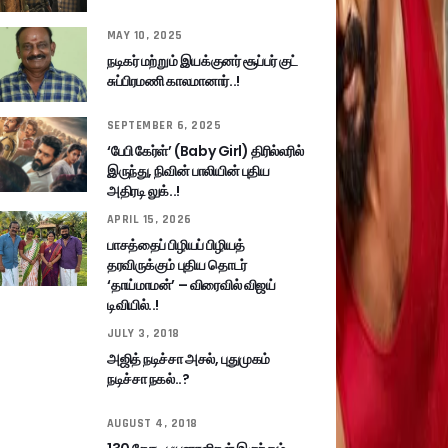
MAY 10, 2025
நடிகர் மற்றும் இயக்குனர் சூப்பர் குட்
சுப்பிரமணி காலமானார்..!
SEPTEMBER 6, 2025
‘பேபி கேர்ள்’ (Baby Girl) திரில்லரில்
இருந்து, நிவின் பாலியின் புதிய
அதிரடி லுக்..!
APRIL 15, 2026
பாசத்தைப் பிழியப் பிழியத்
தரவிருக்கும் புதிய தொடர்
‘தாய்மாமன்’ – விரைவில் விஜய்
டிவியில்..!
JULY 3, 2018
அஜித் நடிச்சா அசல், புதுமுகம்
நடிச்சா நகல்..?
AUGUST 4, 2018