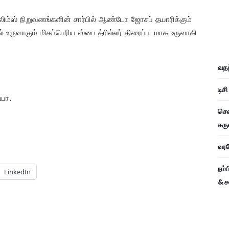
ிலிம்ஸ் நிறுவனங்களின் சார்பில் ஆண்டோ ஜோசப் தயாரிக்கும்
 உருவாகும் மிகப்பெரிய ஸ்பை த்ரில்லர் திரைப்படமாக உருவாகி
வதந
டிச
யா.
சென
கரு
வரவே
நம்
LinkedIn
& ச