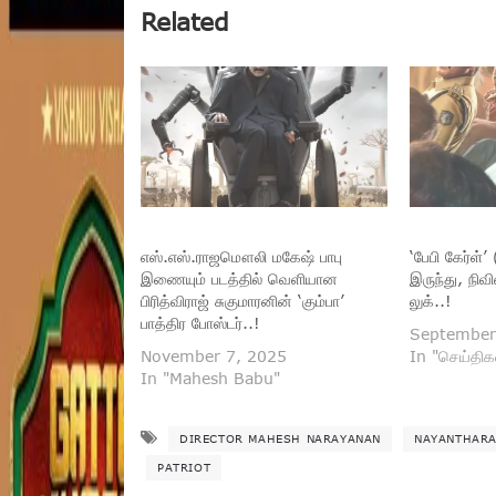
Related
எஸ்.எஸ்.ராஜமௌலி மகேஷ் பாபு
‘பேபி கேர்ள்’
இணையும் படத்தில் வெளியான
இருந்து, நிவ
பிரித்விராஜ் சுகுமாரனின் ‘கும்பா’
லுக்..!
பாத்திர போஸ்டர்..!
September
November 7, 2025
In "செய்திக
In "Mahesh Babu"
DIRECTOR MAHESH NARAYANAN
NAYANTHAR
PATRIOT