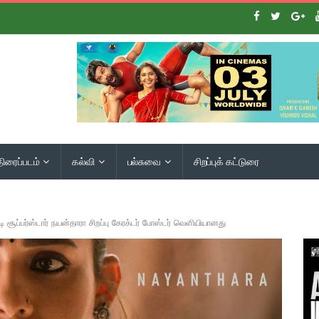
திரைப்படம்
கல்வி
பல்சுவை
சிறப்புக் கட்டுரை
ேடி சூப்பர்ஸ்டார் நயன்தாரா சிறப்பு கேரக்டர் போஸ்டர் வெளியியானது