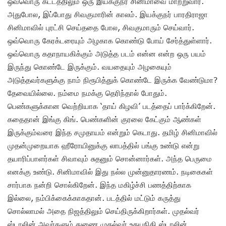
ஒவ்வொரு கட்டத்திலும் ஒரு இயக்குநர் சினிமாவை மாற்றுவார்.
அதுபோல, இப்போது சிவகுமாரின் காலம். இயக்குநர் பாரதிராஜா
சினிமாவில் புரட்சி செய்ததை போல, சிவகுமாரும் செய்வார்.
ஒவ்வொரு கேரக்டரையும் அழகாக கொண்டு போய் சேர்த்துள்ளார்.
ஒவ்வொரு கதாநாயகிக்கும் அடுத்த படம் என்ன என்ற ஒரு பயம்
இருந்து கொண்டே இருக்கும். வயதையும் அழகையும்
அடுத்தவர்களுக்கு நாம் நிரூபித்துக் கொண்டே இருக்க வேண்டுமா?
தேவையில்லை. நம்மை நமக்கு தெரிந்தால் போதும்.
பெண்களுக்கான வெற்றியாக ‘தாய் கிழவி’ படத்தைப் பார்க்கிறேன்.
கதைதான் இங்கு கிங். பெண்களின் குரலை கேட்கும் ஆண்கள்
இருக்கும்வரை இந்த சமுதாயம் என்றும் கெடாது. தமிழ் சினிமாவில்
முதன்முறையாக ஹீரோயினுக்கு லாபத்தில் பங்கு உண்டு என்று
தயாரிப்பாளர்கள் சிவாவும் சுதனும் சொன்னார்கள். அந்த பெருமை
எனக்கு உண்டு. சினிமாவில் இது நல்ல முன்னுதாரணம். நடிகைகள்
சார்பாக நன்றி சொல்கிறேன். இந்த மகிழ்ச்சி பணத்திற்காக
இல்லை, நம்பிக்கைக்காகதான். படத்தில் மட்டும் கருத்து
சொல்லாமல் அதை நிஜத்திலும் செய்திருக்கிறார்கள். முதல்வர்
ஸ்டாலின் அவர்களும் துணை முதல்வர் உதயநிதி ஸ்டாலின்