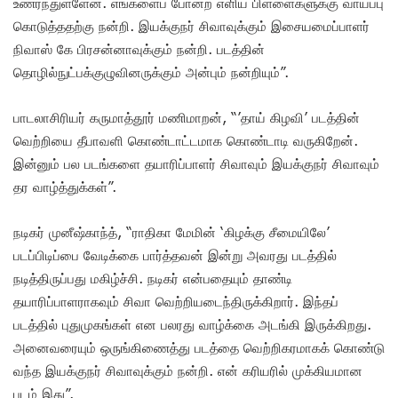
உணர்ந்துள்ளேன். எங்களைப் போன்ற எளிய பிள்ளைகளுக்கு வாய்ப்பு
கொடுத்ததற்கு நன்றி. இயக்குநர் சிவாவுக்கும் இசையமைப்பாளர்
நிவாஸ் கே பிரசன்னாவுக்கும் நன்றி. படத்தின்
தொழில்நுட்பக்குழுவினருக்கும் அன்பும் நன்றியும்”.
பாடலாசிரியர் கருமாத்தூர் மணிமாறன், “’தாய் கிழவி’ படத்தின்
வெற்றியை தீபாவளி கொண்டாட்டமாக கொண்டாடி வருகிறேன்.
இன்னும் பல படங்களை தயாரிப்பாளர் சிவாவும் இயக்குநர் சிவாவும்
தர வாழ்த்துக்கள்”.
நடிகர் முனீஷ்காந்த், “ராதிகா மேமின் ‘கிழக்கு சீமையிலே’
படப்பிடிப்பை வேடிக்கை பார்த்தவன் இன்று அவரது படத்தில்
நடித்திருப்பது மகிழ்ச்சி. நடிகர் என்பதையும் தாண்டி
தயாரிப்பாளராகவும் சிவா வெற்றியடைந்திருக்கிறார். இந்தப்
படத்தில் புதுமுகங்கள் என பலரது வாழ்க்கை அடங்கி இருக்கிறது.
அனைவரையும் ஒருங்கிணைத்து படத்தை வெற்றிகரமாகக் கொண்டு
வந்த இயக்குநர் சிவாவுக்கும் நன்றி. என் கரியரில் முக்கியமான
படம் இது”.