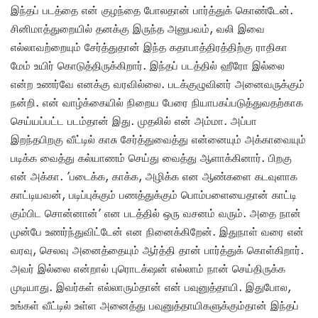
இந்தப் படத்தை என் குழந்தை போலதான் பார்த்துக் கொண்டேன்.
சினிமாத்துறையில் தனக்கு இருந்த அனுபவம், வலி இவை
எல்லாவற்றையும் சேர்த்துதான் இந்த கதாபாத்திரத்திற்கு ராதிகா
மேம் உயிர் கொடுத்திருக்கிறார். இந்தப் படத்தில் ஹீரோ இல்லை
என்ற உணர்வே எனக்கு வரவில்லை. படக்குழுவினர் அனைவருக்கும்
நன்றி. என் வாழ்க்கையில் நிறைய பேரை நியாபகப்படுத்துவதற்காக
செய்யப்பட்ட படம்தான் இது. முதலில் என் அம்மா. அப்பா
இறந்தபிறகு வீட்டில் காசு சேர்த்துவைத்து என்னையும் அக்காவையும்
படிக்க வைத்து கல்யாணம் செய்து வைத்து ஆளாக்கினார். பிறகு
என் அக்கா. ’படைக்க, காக்க, அழிக்க என ஆண்களை கடவுளாக
காட்டியவன், படிப்புக்கும் பணத்துக்கும் பொம்பளையைதான் காட்டி
கும்பிட சொன்னான்’ என படத்தில் ஒரு வசனம் வரும். அதை நான்
முன்பே உணர்ந்துவிட்டேன் என நினைக்கிறேன். இதுநாள் வரை என்
வரவு, செலவு அனைத்தையும் ஆர்த்தி தான் பார்த்துக் கொள்கிறார்.
அவர் இல்லை என்றால் புரொடக்‌ஷன் எல்லாம் நான் செய்திருக்க
முடியாது. இவர்கள் எல்லாரும்தான் என் பவுனுத்தாயி. இதுபோல,
உங்கள் வீட்டில் உள்ள அனைத்து பவுனுத்தாயிகளுக்கும்தான் இந்தப்