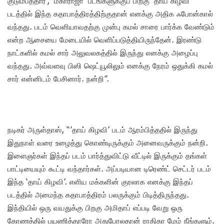
குடும்பத்தார்’, ‘மகாராஜா’ படங்களுக்குப் பிறகு ’தாய் கிழவி’
படத்தில் இந்த கதாபாத்திரத்திற்குதான் எனக்கு அதிக ஃபோன்கால்
வந்தது. படம் வெளியாவதற்கு முன்பு கமல் சாரை பார்க்க வேண்டும்
என்ற ஆசையை மேடையில் வெளிப்படுத்தியிருந்தேன். இரண்டு
நாட்களில் கமல் சார் அலுவலகத்தில் இருந்து எனக்கு அழைப்பு
வந்தது. அவ்வளவு பிஸி ஷெட்யூலிலும் எனக்கு நேரம் ஒதுக்கி கமல்
சார் என்னிடம் பேசினார். நன்றி”.
நடிகர் அருள்தாஸ், “’தாய் கிழவி’ படம் ஆரம்பித்ததில் இருந்து
இதுநாள் வரை உழைத்து கொண்டிருக்கும் அனைவருக்கும் நன்றி.
இளைஞர்கள் இந்தப் படம் பார்த்துவிட்டு வீட்டில் இருக்கும் தங்கள்
பாட்டியையும் கூட்டி வந்தார்கள். அப்படியான டிரெண்ட் செட்டர் படம்
இந்த ‘தாய் கிழவி’. எளிய மக்களின் குரலாக எனக்கு இந்தப்
படத்தில் அமைந்த கதாபாத்திரம் பலருக்கும் பிடித்திருந்தது.
இந்தியில் ஒரு வயதுக்கு பிறகு அமிதாப் எப்படி வேறு ஒரு
கோணத்தில் பயணித்தாரோ அதுபோலதான் ராதிகா மேம் நீங்களும்.