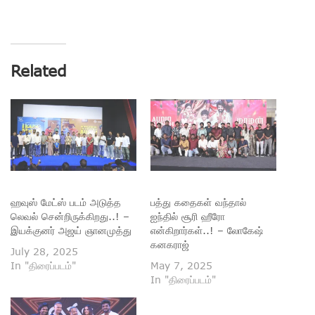
Related
ஹவுஸ் மேட்ஸ் படம் அடுத்த
பத்து கதைகள் வந்தால்
லெவல் சென்றிருக்கிறது..! –
ஐந்தில் சூரி ஹீரோ
இயக்குனர் அஜய் ஞானமுத்து
என்கிறார்கள்..! – லோகேஷ்
கனகராஜ்
July 28, 2025
In "திரைப்படம்"
May 7, 2025
In "திரைப்படம்"