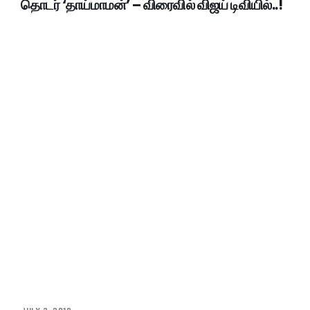
தொடர் ‘தாய்மாமன்’ – விரைவில் விஜய் டிவியில்..!