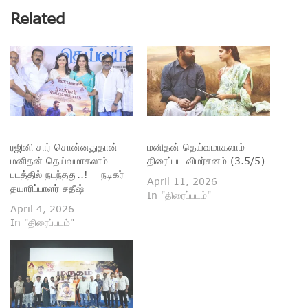
Related
ரஜினி சார் சொன்னதுதான்
மனிதன் தெய்வமாகலாம்
மனிதன் தெய்வமாகலாம்
திரைப்பட விமர்சனம் (3.5/5)
படத்தில் நடந்தது..! – நடிகர்
April 11, 2026
தயாரிப்பாளர் சதீஷ்
In "திரைப்படம்"
April 4, 2026
In "திரைப்படம்"