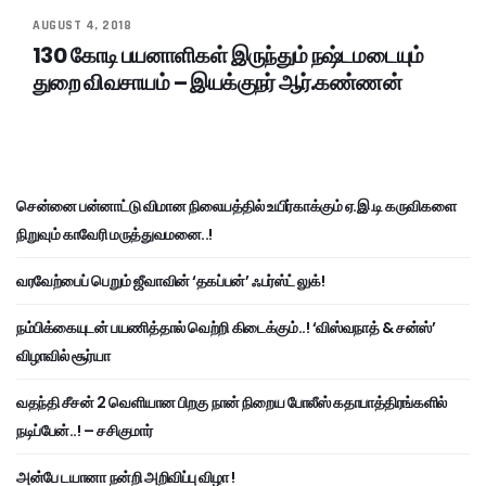
AUGUST 4, 2018
130 கோடி பயனாளிகள் இருந்தும் நஷ்டமடையும்
துறை விவசாயம் – இயக்குநர் ஆர்.கண்ணன்
சென்னை பன்னாட்டு விமான நிலையத்தில் உயிர்காக்கும் ஏ.இ.டி கருவிகளை
நிறுவும் காவேரி மருத்துவமனை..!
வரவேற்பைப் பெறும் ஜீவாவின் ‘தகப்பன்’ ஃபர்ஸ்ட் லுக்!
நம்பிக்கையுடன் பயணித்தால் வெற்றி கிடைக்கும்..! ‘விஸ்வநாத் & சன்ஸ்’
விழாவில் சூர்யா
வதந்தி சீசன் 2 வெளியான பிறகு நான் நிறைய போலீஸ் கதாபாத்திரங்களில்
நடிப்பேன்..! – சசிகுமார்
அன்பே டயானா நன்றி அறிவிப்பு விழா !