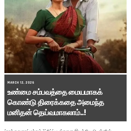
MARCH 12, 2026
உண்மை சம்பவத்தை மையமாகக்
கொண்டு திரைக்கதை அமைந்த
மனிதன் தெய்வமாகலாம்..!
’தூக்குதுரை’ மற்றும் ‘ட்ரிப்’ படங்களை இயக்கிய டென்னிஸ்