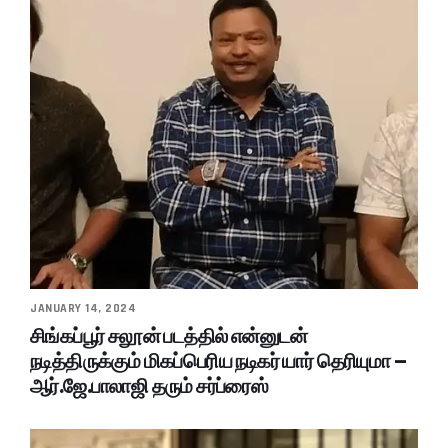
JANUARY 14, 2024
சிங்கப்பூர் சலூன் படத்தில் என்னுடன்
நடித்திருக்கும் மிகப்பெரிய நடிகர் யார் தெரியுமா –
ஆர்.ஜே.பாலாஜி தரும் சர்ப்ரைஸ்