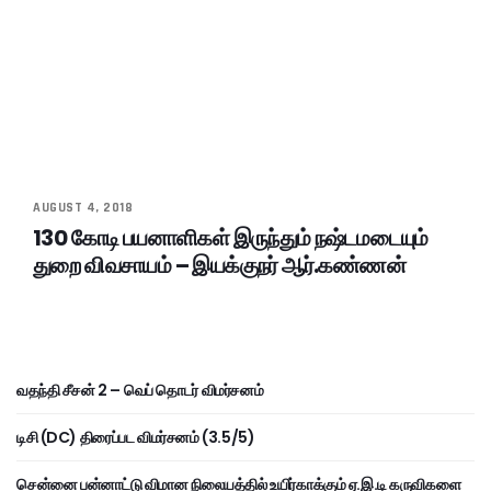
AUGUST 4, 2018
130 கோடி பயனாளிகள் இருந்தும் நஷ்டமடையும்
துறை விவசாயம் – இயக்குநர் ஆர்.கண்ணன்
வதந்தி சீசன் 2 – வெப் தொடர் விமர்சனம்
டிசி (DC) திரைப்பட விமர்சனம் (3.5/5)
சென்னை பன்னாட்டு விமான நிலையத்தில் உயிர்காக்கும் ஏ.இ.டி கருவிகளை