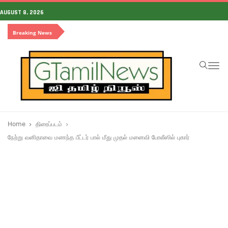
AUGUST 8, 2026
Breaking News
To
na
Home
திரைப்படம்
நேற்று வனிதாவை மணந்த பீட்டர் பால் மீது முதல் மனைவி போலீஸில் புகார்