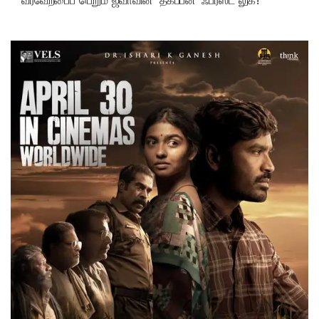
வரவேற்பைப் பெறும் ஜீவாவின் ‘தகப்பன்’ ஃபர்ஸ்ட் லுக்!