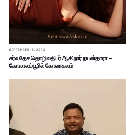
SEPTEMBER 15, 2023
சர்வதேச தொழிலதிபர் ஆகிறார் நயன்தாரா –
கோலாலம்பூரில் கோலாகலம்