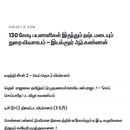
AUGUST 4, 2018
130 கோடி பயனாளிகள் இருந்தும் நஷ்டமடையும்
துறை விவசாயம் – இயக்குநர் ஆர்.கண்ணன்
வதந்தி சீசன் 2 – வெப் தொடர் விமர்சனம்
ஹெச். ராஜாவை தமிழ்நாட்டு முதலமைச்சராகிய எஸ்.ராஜா..! – ‘செய்
செய்யாதே’ பட விழா சுவாரஸ்யம்
டிசி (DC) திரைப்பட விமர்சனம் (3.5/5)
சென்னை பன்னாட்டு விமான நிலையத்தில் உயிர்காக்கும் ஏ.இ.டி கருவிகளை
நிறுவும் காவேரி மருத்துவமனை..!