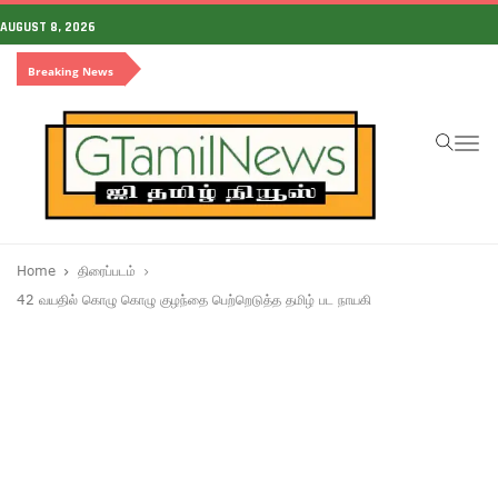
AUGUST 8, 2026
Breaking News
To
na
Home
திரைப்படம்
42 வயதில் கொழு கொழு குழந்தை பெற்றெடுத்த தமிழ் பட நாயகி