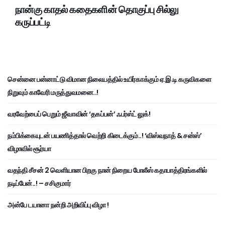
நான்கு காதல் கதைகளின் தொகுப்பு சில்லு
கருப்பட்டி
சென்னை பன்னாட்டு விமான நிலையத்தில் உயிர்காக்கும் ஏ.இ.டி கருவிகளை
நிறுவும் காவேரி மருத்துவமனை..!
வரவேற்பைப் பெறும் ஜீவாவின் ‘தகப்பன்’ ஃபர்ஸ்ட் லுக்!
நம்பிக்கையுடன் பயணித்தால் வெற்றி கிடைக்கும்..! ‘விஸ்வநாத் & சன்ஸ்’
விழாவில் சூர்யா
வதந்தி சீசன் 2 வெளியான பிறகு நான் நிறைய போலீஸ் கதாபாத்திரங்களில்
நடிப்பேன்..! – சசிகுமார்
அன்பே டயானா நன்றி அறிவிப்பு விழா !