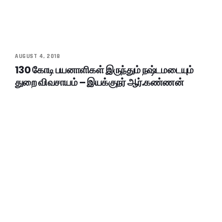
AUGUST 4, 2018
130 கோடி பயனாளிகள் இருந்தும் நஷ்டமடையும்
துறை விவசாயம் – இயக்குநர் ஆர்.கண்ணன்