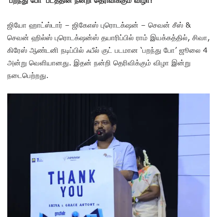
ஜியோ ஹாட்ஸ்டார் – ஜிகேஎஸ் புரொடக்‌ஷன் – செவன் சீஸ் &
செவன் ஹில்ஸ் புரொடக்‌ஷன்ஸ் தயாரிப்பில் ராம் இயக்கத்தில், சிவா,
கிரேஸ் ஆண்டனி நடிப்பில் ஃபீல் குட் படமான ‘பறந்து போ’ ஜூலை 4
அன்று வெளியானது. இதன் நன்றி தெரிவிக்கும் விழா இன்று
நடைபெற்றது.