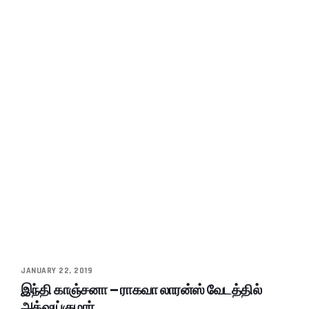
JANUARY 22, 2019
இந்தி காஞ்சனா – ராகவா லாரன்ஸ் வேடத்தில்
அக்‌ஷய்குமார்