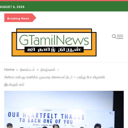
AUGUST 6, 2026
Breaking News
To
na
Home
திரைப்படம்
நிகழ்வுகள்
சினிமா என்பது கணிக்க முடியாத விளையாட்டு..! – பறந்து போ விழாவில்
இயக்குநர் ராம்