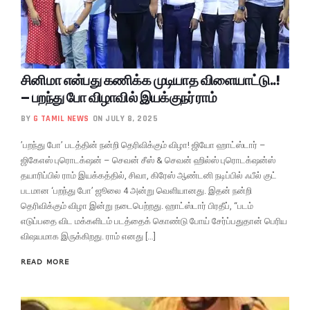
சினிமா என்பது கணிக்க முடியாத விளையாட்டு..!
– பறந்து போ விழாவில் இயக்குநர் ராம்
BY
G TAMIL NEWS
ON JULY 8, 2025
’பறந்து போ’ படத்தின் நன்றி தெரிவிக்கும் விழா! ஜியோ ஹாட்ஸ்டார் –
ஜிகேஎஸ் புரொடக்‌ஷன் – செவன் சீஸ் & செவன் ஹில்ஸ் புரொடக்‌ஷன்ஸ்
தயாரிப்பில் ராம் இயக்கத்தில், சிவா, கிரேஸ் ஆண்டனி நடிப்பில் ஃபீல் குட்
படமான ‘பறந்து போ’ ஜூலை 4 அன்று வெளியானது. இதன் நன்றி
தெரிவிக்கும் விழா இன்று நடைபெற்றது. ஹாட்ஸ்டார் பிரதீப், “படம்
எடுப்பதை விட மக்களிடம் படத்தைக் கொண்டு போய் சேர்ப்பதுதான் பெரிய
விஷயமாக இருக்கிறது. ராம் எனது […]
READ MORE