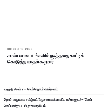
OCTOBER 13, 2020
கமல் பலான படங்களில் நடித்ததை காட்டிக்
கொடுத்த காதல் சுகுமார்
வதந்தி சீசன் 2 – வெப் தொடர் விமர்சனம்
ஹெச். ராஜாவை தமிழ்நாட்டு முதலமைச்சராகிய எஸ்.ராஜா..! – ‘செய்
செய்யாதே’ பட விழா சுவாரஸ்யம்