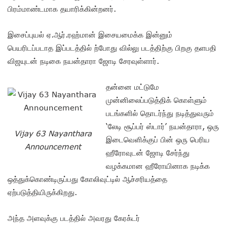
பிரம்மாண்டமாக தயாரிக்கின்றனர்.
இசைப்புயல் ஏ.ஆர்.ரஹ்மான் இசையமைக்க இன்னும்
பெயரிடப்படாத இப்படத்தில் ற்போது வில்லு படத்திற்கு பிறகு தளபதி
விஜயுடன் நடிகை நயன்தாரா ஜோடி சேரவுள்ளார்.
தன்னை மட்டுமே
முன்னிலைப்படுத்திக் கொள்ளும்
படங்களில் தொடர்ந்து நடித்துவரும்
‘லேடி சூப்பர் ஸ்டார்’ நயன்தாரா, ஒரு
Vijay 63 Nayanthara
இடைவெளிக்குப் பின் ஒரு பெரிய
Announcement
ஹீரோவுடன் ஜோடி சேர்ந்து
வழக்கமான ஹீரோயினாக நடிக்க
ஒத்துக்கொண்டிருப்பது கோலிவுட்டில் ஆச்சரியத்தை
ஏற்படுத்தியிருக்கிறது.
அந்த அளவுக்கு படத்தில் அவரது கேரக்டர்