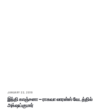
JANUARY 22, 2019
இந்தி காஞ்சனா – ராகவா லாரன்ஸ் வேடத்தில்
அக்‌ஷய்குமார்