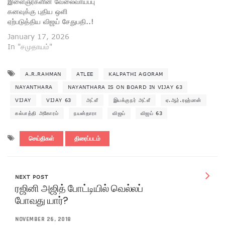
இளைஞர்களின் வேலைவாய்ப்பு
கனவுக்கு புதிய ஒளி
ஏற்படுத்திய விஜய் சேதுபதி..!
January 17, 2026
In "சமுதாயம்"
A.R.RAHMAN
ATLEE
KALPATHI AGORAM
NAYANTHARA
NAYANTHARA IS ON BOARD IN VIJAY 63
VIJAY
VIJAY 63
அட்லீ
இயக்குநர் அட்லீ
ஏ.ஆர்.ரஹ்மான்
கல்பாத்தி அகோரம்
நயன்தாரா
விஜய்
விஜய் 63
செய்திகள்
திரைப்படம்
NEXT POST
ரஜினி அஜித் போட்டியில் வெல்லப்
போவது யார்?
NOVEMBER 26, 2018