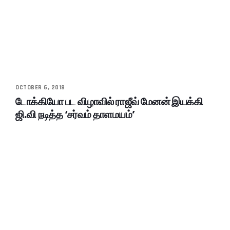
OCTOBER 6, 2018
டோக்கியோ பட விழாவில் ராஜீவ் மேனன் இயக்கி
ஜி.வி நடித்த ‘சர்வம் தாளமயம்’