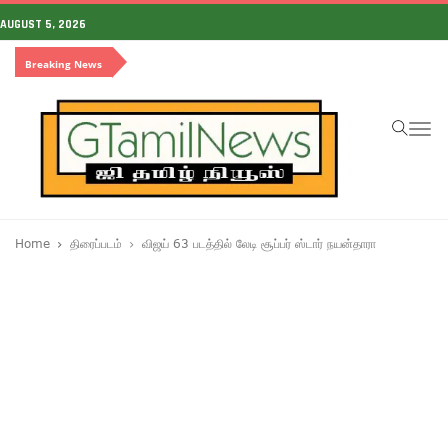
AUGUST 5, 2026
Breaking News
To
na
Home
திரைப்படம்
விஜய் 63 படத்தில் லேடி சூப்பர் ஸ்டார் நயன்தாரா