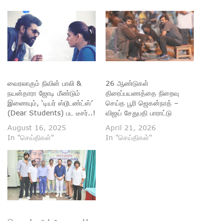
வைரலாகும் நிவின் பாலி &
26 ஆண்டுகள்
நயன்தாரா ஜோடி மீண்டும்
திரைப்பயணத்தை நிறைவு
இணையும், ‘டியர் ஸ்டூடண்ட்ஸ்’
செய்த பூரி ஜெகன்நாத் –
(Dear Students) பட டீசர்..!
விஜய் சேதுபதி பாராட்டு
August 16, 2025
April 21, 2026
In "செய்திகள்"
In "செய்திகள்"