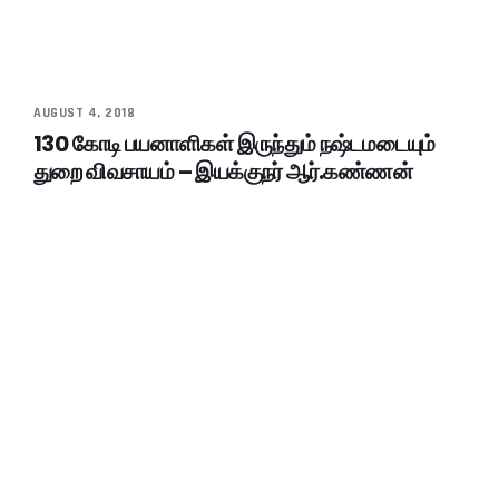
AUGUST 4, 2018
130 கோடி பயனாளிகள் இருந்தும் நஷ்டமடையும்
துறை விவசாயம் – இயக்குநர் ஆர்.கண்ணன்