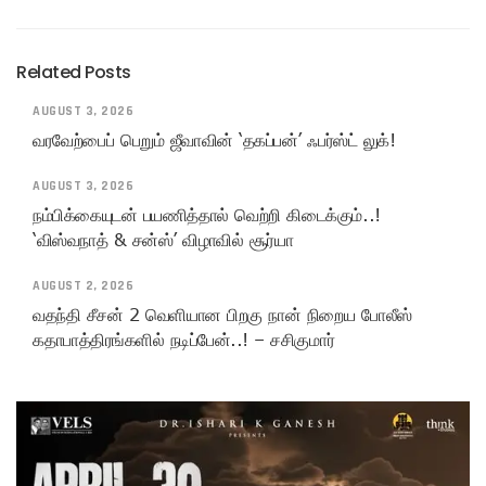
Related Posts
AUGUST 3, 2026
வரவேற்பைப் பெறும் ஜீவாவின் ‘தகப்பன்’ ஃபர்ஸ்ட் லுக்!
AUGUST 3, 2026
நம்பிக்கையுடன் பயணித்தால் வெற்றி கிடைக்கும்..!
‘விஸ்வநாத் & சன்ஸ்’ விழாவில் சூர்யா
AUGUST 2, 2026
வதந்தி சீசன் 2 வெளியான பிறகு நான் நிறைய போலீஸ்
கதாபாத்திரங்களில் நடிப்பேன்..! – சசிகுமார்