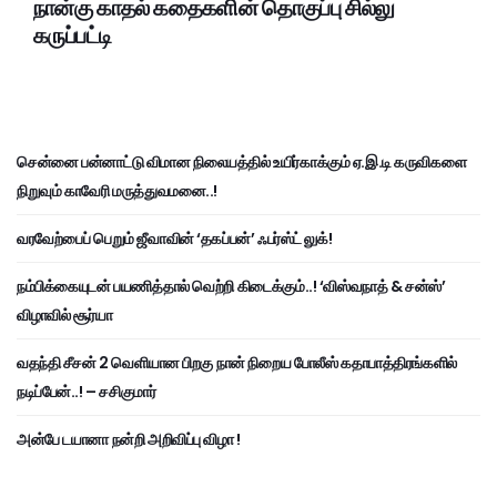
நான்கு காதல் கதைகளின் தொகுப்பு சில்லு
கருப்பட்டி
சென்னை பன்னாட்டு விமான நிலையத்தில் உயிர்காக்கும் ஏ.இ.டி கருவிகளை
நிறுவும் காவேரி மருத்துவமனை..!
வரவேற்பைப் பெறும் ஜீவாவின் ‘தகப்பன்’ ஃபர்ஸ்ட் லுக்!
நம்பிக்கையுடன் பயணித்தால் வெற்றி கிடைக்கும்..! ‘விஸ்வநாத் & சன்ஸ்’
விழாவில் சூர்யா
வதந்தி சீசன் 2 வெளியான பிறகு நான் நிறைய போலீஸ் கதாபாத்திரங்களில்
நடிப்பேன்..! – சசிகுமார்
அன்பே டயானா நன்றி அறிவிப்பு விழா !