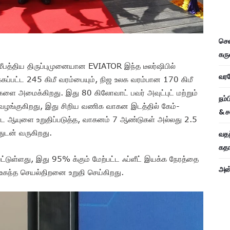
சென
கரு
் சமீபத்திய திருப்புமுனையான EVIATOR இந்த டீலர்ஷிபில்
வரவே
கப்பட்ட 245 கிமீ வரம்பையும், நிஜ உலக வரம்பான 170 கிமீ
ை அமைக்கிறது. இது 80 கிலோவாட் பவர் அவுட்புட் மற்றும்
நம்
வழங்குகிறது, இது சிறிய வணிக வாகன இடத்தில் கேம்-
& ச
்ட ஆயுளை உறுதிப்படுத்த, வாகனம் 7 ஆண்டுகள் அல்லது 2.5
்துடன் வருகிறது.
வதந
கதாப
ட்டுள்ளது, இது 95% க்கும் மேற்பட்ட ஃப்ளீட் இயக்க நேரத்தை
அன்
ு உகந்த செயல்திறனை உறுதி செய்கிறது.