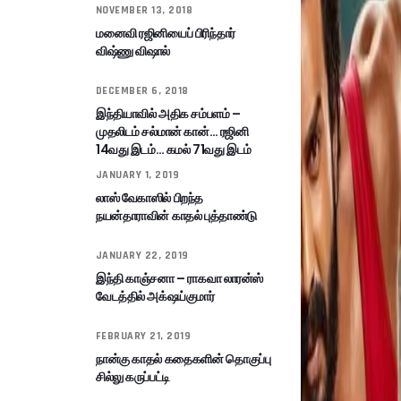
NOVEMBER 13, 2018
மனைவி ரஜினியைப் பிரிந்தார்
விஷ்ணு விஷால்
DECEMBER 6, 2018
இந்தியாவில் அதிக சம்பளம் –
முதலிடம் சல்மான் கான்… ரஜினி
14வது இடம்… கமல் 71வது இடம்
JANUARY 1, 2019
லாஸ் வேகாஸில் பிறந்த
நயன்தாராவின் காதல் புத்தாண்டு
JANUARY 22, 2019
இந்தி காஞ்சனா – ராகவா லாரன்ஸ்
வேடத்தில் அக்‌ஷய்குமார்
FEBRUARY 21, 2019
நான்கு காதல் கதைகளின் தொகுப்பு
சில்லு கருப்பட்டி