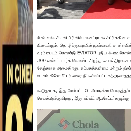
மின்-எஸ். சி. வி பிரிவில் மான்ட்ரா எலக்ட்ரிக்கின
கிடைக்கும். தொழில்துறையில் முன்னணி சான்றளிக்
வரம்பையும் கொண்டு EVIATOR புதிய அளவுகோல்கள
300 என்எம் டார்க் கொண்ட சிறந்த செயல்திறனை 
சேஞ்சராக அமைகிறது. நம்பகத்தன்மை மற்றும் நீண
லட்சம் கிலோமீட்டர் வரை நீட்டிக்கப்பட்ட உத்தரவாதத
கூடுதலாக, இது மேம்பட்ட டெலிமாடிக்ஸ் பொருத்தப்ப
செயல்படுத்துகிறது, இது ஃப்ளீட் ஆபரேட்டர்களுக்க