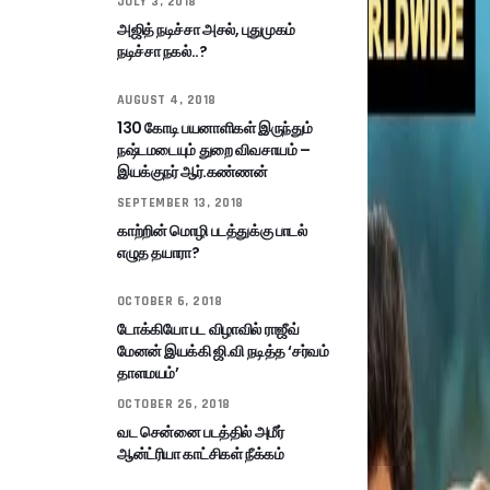
JULY 3, 2018
அஜித் நடிச்சா அசல், புதுமுகம்
நடிச்சா நகல்..?
AUGUST 4, 2018
130 கோடி பயனாளிகள் இருந்தும்
நஷ்டமடையும் துறை விவசாயம் –
இயக்குநர் ஆர்.கண்ணன்
SEPTEMBER 13, 2018
காற்றின் மொழி படத்துக்கு பாடல்
எழுத தயாரா?
OCTOBER 6, 2018
டோக்கியோ பட விழாவில் ராஜீவ்
மேனன் இயக்கி ஜி.வி நடித்த ‘சர்வம்
தாளமயம்’
OCTOBER 26, 2018
வட சென்னை படத்தில் அமீர்
ஆன்ட்ரியா காட்சிகள் நீக்கம்