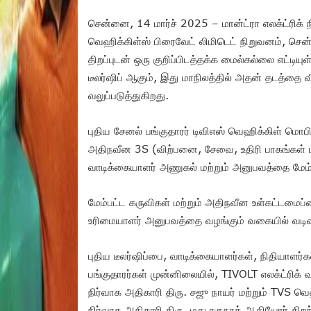
சென்னை, 14 மார்ச் 2025 – மான்ட்ரா எலக்ட்ரிக் நி
வெஹிக்கிள்ஸ் பிரைவேட் லிமிடெட் நிறுவனம், சென்
திறப்புடன் ஒரு குறிப்பிடத்தக்க மைல்கல்லை எட்டியு
டீலர்ஷிப் ஆகும், இது மாநிலத்தில் அதன் தடத்தை வ
வலுப்படுத்துகிறது.
புதிய சேனல் பங்குதாரர் டிவிஎஸ் வெஹிக்கிள் மொபி
அதிநவீன 3S (விற்பனை, சேவை, உதிரி பாகங்கள் ம
வாடிக்கையாளர் அணுகல் மற்றும் அனுபவத்தை மேம
மேம்பட்ட கருவிகள் மற்றும் அதிநவீன உள்கட்டமைப்
உரிமையாளர் அனுபவத்தை வழங்கும் வகையில் வடிவ
புதிய டீலர்ஷிப்பை, வாடிக்கையாளர்கள், நிதியாளர்கள்
பங்குதாரர்கள் முன்னிலையில், TIVOLT எலக்ட்ரிக்
நிர்வாக அதிகாரி திரு. சஜு நாயர் மற்றும் TVS 
நிர்வாக அதிகாரி திரு. மது ரகுநாத் ஆகியோர் திற