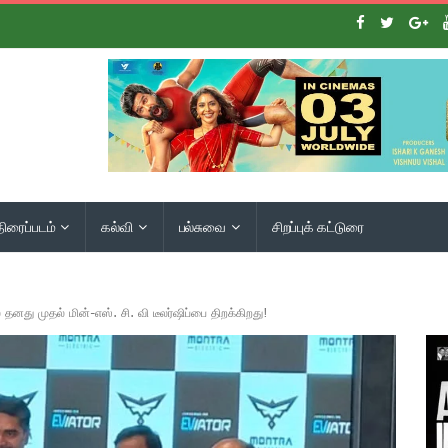
திரைப்படம்
கல்வி
பல்சுவை
சிறப்புக் கட்டுரை
ில் தனது முதல் மின்-எஸ். சி. வி டீலர்ஷிப்பை திறக்கிறது!