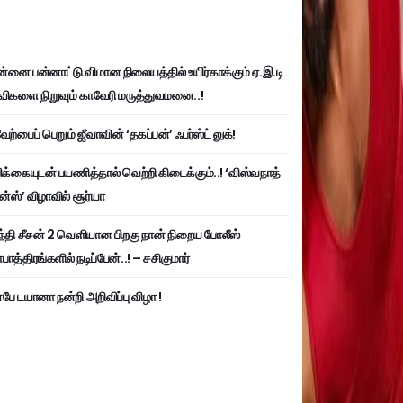
்னை பன்னாட்டு விமான நிலையத்தில் உயிர்காக்கும் ஏ.இ.டி
விகளை நிறுவும் காவேரி மருத்துவமனை..!
ற்பைப் பெறும் ஜீவாவின் ‘தகப்பன்’ ஃபர்ஸ்ட் லுக்!
பிக்கையுடன் பயணித்தால் வெற்றி கிடைக்கும்..! ‘விஸ்வநாத்
ன்ஸ்’ விழாவில் சூர்யா
்தி சீசன் 2 வெளியான பிறகு நான் நிறைய போலீஸ்
ாத்திரங்களில் நடிப்பேன்..! – சசிகுமார்
பே டயானா நன்றி அறிவிப்பு விழா !