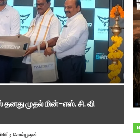
ில் தனது முதல் மின்-எஸ். சி. வி
N
ிலிட்டி சொல்யூஷன்