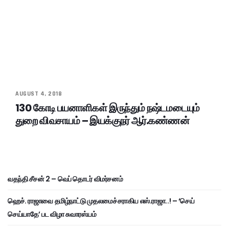
AUGUST 4, 2018
130 கோடி பயனாளிகள் இருந்தும் நஷ்டமடையும்
துறை விவசாயம் – இயக்குநர் ஆர்.கண்ணன்
வதந்தி சீசன் 2 – வெப் தொடர் விமர்சனம்
ஹெச். ராஜாவை தமிழ்நாட்டு முதலமைச்சராகிய எஸ்.ராஜா..! – ‘செய்
செய்யாதே’ பட விழா சுவாரஸ்யம்