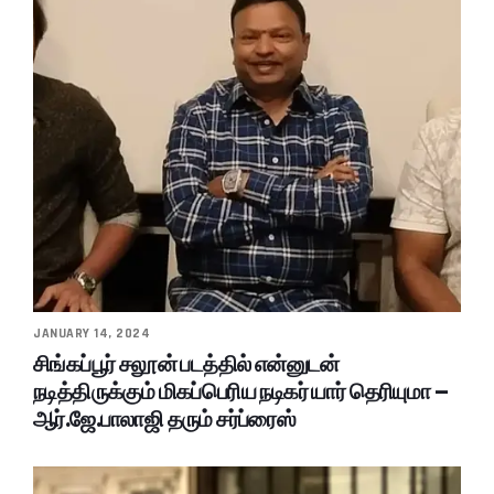
JANUARY 14, 2024
சிங்கப்பூர் சலூன் படத்தில் என்னுடன்
நடித்திருக்கும் மிகப்பெரிய நடிகர் யார் தெரியுமா –
ஆர்.ஜே.பாலாஜி தரும் சர்ப்ரைஸ்