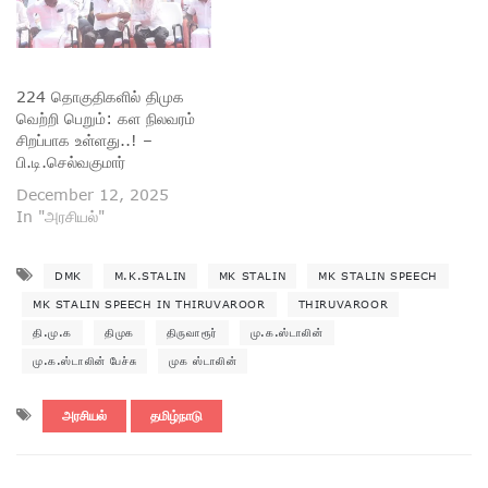
224 தொகுதிகளில் திமுக
வெற்றி பெறும்: கள நிலவரம்
சிறப்பாக உள்ளது..! –
பி.டி.செல்வகுமார்
December 12, 2025
In "அரசியல்"
DMK
M.K.STALIN
MK STALIN
MK STALIN SPEECH
MK STALIN SPEECH IN THIRUVAROOR
THIRUVAROOR
தி.மு.க
திமுக
திருவாரூர்
மு.க.ஸ்டாலின்
மு.க.ஸ்டாலின் பேச்சு
முக ஸ்டாலின்
அரசியல்
தமிழ்நாடு