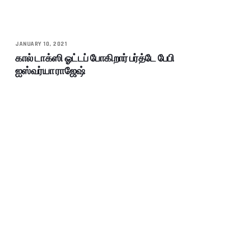
JANUARY 10, 2021
கால் டாக்ஸி ஓட்டப் போகிறார் பர்த்டே பேபி
ஐஸ்வர்யா ராஜேஷ்