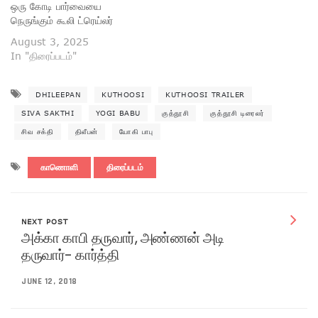
ஒரு கோடி பார்வையை
நெருங்கும் கூலி ட்ரெய்லர்
August 3, 2025
In "திரைப்படம்"
DHILEEPAN
KUTHOOSI
KUTHOOSI TRAILER
SIVA SAKTHI
YOGI BABU
குத்தூசி
குத்தூசி டிரைலர்
சிவ சக்தி
திலீபன்
யோகி பாபு
காணொளி
திரைப்படம்
NEXT POST
அக்கா காபி தருவார், அண்ணன் அடி
தருவார்- கார்த்தி
JUNE 12, 2018