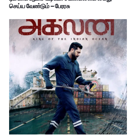
செய்ய வேண்டும் – பேரரசு