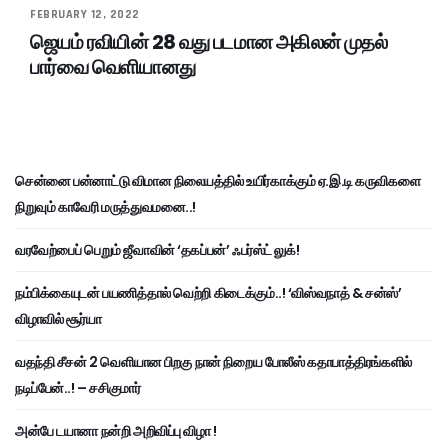
FEBRUARY 12, 2022
ஜெயம் ரவியின் 28 வது படமான அகிலன் முதல்
பார்வை வெளியானது
சென்னை பன்னாட்டு விமான நிலையத்தில் உயிர்காக்கும் ஏ.இ.டி கருவிகளை
நிறுவும் காவேரி மருத்துவமனை..!
வரவேற்பைப் பெறும் ஜீவாவின் ‘தகப்பன்’ ஃபர்ஸ்ட் லுக்!
நம்பிக்கையுடன் பயணித்தால் வெற்றி கிடைக்கும்..! ‘விஸ்வநாத் & சன்ஸ்’
விழாவில் சூர்யா
வதந்தி சீசன் 2 வெளியான பிறகு நான் நிறைய போலீஸ் கதாபாத்திரங்களில்
நடிப்பேன்..! – சசிகுமார்
அன்பே டயானா நன்றி அறிவிப்பு விழா !