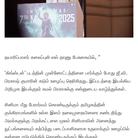
தயாரிப்பாளர் கலைப்புலி எஸ் தாணு பேசுகையில், ”
‘கிங்ஸ்டன்’ படத்தின் முன்னோட்டத்தினை பார்க்கும் போது ஜீ.வி.
பிரகாஷ் குமாரின் கடும் உழைப்பு தெரிகிறது. இப்படத்தை இயக்கிய
அறிமுக இயக்குநர் கமல் பிரகாசுக்கு என்னுடைய வாழ்த்துக்கள்.
சினிமா மீது பேரார்வம் கொண்டிருக்கும் தமிழகத்தின்
குக்கிராமங்களில் உள்ள இளம் தலைமுறையினரை கண்டறிந்து
அவர்களுக்கு அறக்கட்டளை மூலம் சினிமாவின் அனைத்து
நுட்பங்களையும் கற்பித்து படைப்பாளிகளாக உருவாக்கும் உழைப்பில்
தன்னை ஈடுபடுத்திக் கொண்டிருக்கும் இயக்குநர்