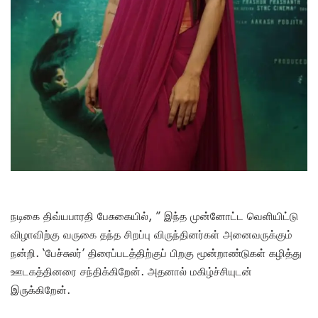
நடிகை திவ்யபாரதி பேசுகையில், ” இந்த முன்னோட்ட வெளியிட்டு
விழாவிற்கு வருகை தந்த சிறப்பு விருந்தினர்கள் அனைவருக்கும்
நன்றி. ‘பேச்சுலர்’ திரைப்படத்திற்குப் பிறகு மூன்றாண்டுகள் கழித்து
ஊடகத்தினரை சந்திக்கிறேன். அதனால் மகிழ்ச்சியுடன்
இருக்கிறேன்.