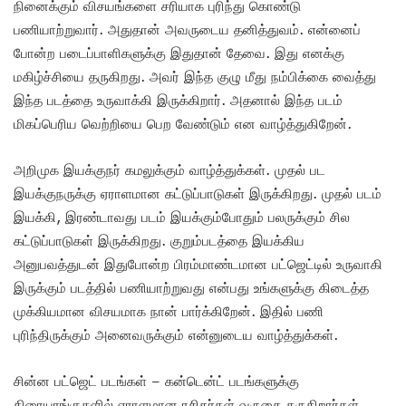
நினைக்கும் விசயங்களை சரியாக புரிந்து கொண்டு
பணியாற்றுவார். அதுதான் அவருடைய தனித்துவம். என்னைப்
போன்ற படைப்பாளிகளுக்கு இதுதான் தேவை. இது எனக்கு
மகிழ்ச்சியை தருகிறது. அவர் இந்த குழு மீது நம்பிக்கை வைத்து
இந்த படத்தை உருவாக்கி இருக்கிறார். அதனால் இந்த படம்
மிகப்பெரிய வெற்றியை பெற வேண்டும் என வாழ்த்துகிறேன்.
அறிமுக இயக்குநர் கமலுக்கும் வாழ்த்துக்கள். முதல் பட
இயக்குநருக்கு ஏராளமான கட்டுப்பாடுகள் இருக்கிறது. முதல் படம்
இயக்கி, இரண்டாவது படம் இயக்கும்போதும் பலருக்கும் சில
கட்டுப்பாடுகள் இருக்கிறது. குறும்படத்தை இயக்கிய
அனுபவத்துடன் இதுபோன்ற பிரம்மாண்டமான பட்ஜெட்டில் உருவாகி
இருக்கும் படத்தில் பணியாற்றுவது என்பது உங்களுக்கு கிடைத்த
முக்கியமான விசயமாக நான் பார்க்கிறேன். இதில் பணி
புரிந்திருக்கும் அனைவருக்கும் என்னுடைய வாழ்த்துக்கள்.
சின்ன பட்ஜெட் படங்கள் – கன்டென்ட் படங்களுக்கு
திரையரங்குகளில் ஏராளமான ரசிகர்கள் வருகை தருகிறார்கள்