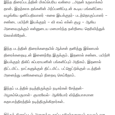
இந்த திரைப்படத்தின் மிகப்பெரிய வலிமை ..அதன் உருவாக்கம்
தான். இதற்காக தங்களின் அர்ப்பணிப்புடன் கூடிய பங்களிப்பை
வழங்கிய ஒளிப்பதிவாளர் -கலை இயக்குநர்- படத்தொகுப்பாளர் –
சண்டை பயிற்சி இயக்குநர் – வி எஃப் எக்ஸ் குழு – ஆகிய
அனைவருக்கும் என்னுடைய மனமார்ந்த நன்றியை தெரிவித்துக்
கொள்கிறேன்.
இந்த படத்தின் திரைக்கதையில் ஆக்சன் தனித்து இல்லாமல்
திரைக்கதையுடன் இணைந்தே இருக்கும். இதனால் சண்டை பயிற்சி
இயக்குநர் திலிப் சுப்பராயனின் பங்களிப்பும் அதிகம். இதனால்
திட்டமிட்ட நாட்களுக்குள் திட்டமிட்ட பட்ஜெட்டுக்குள் படத்தின்
அனைத்து பணிகளையும் நிறைவு செய்தோம்.
இந்தப் படத்தில் நடித்திருக்கும் நடிகர்கள் சேத்தன்-
அழகம்பெருமாள்- குமரவேல்- ஆகியோர் வித்தியாசமான
கதாபாத்திரத்தில் நடித்திருக்கிறார்கள்.
இந்தத் திரைப்படம் அனைத்து தரப்பு ரசிகர்களையும் கவரும் என