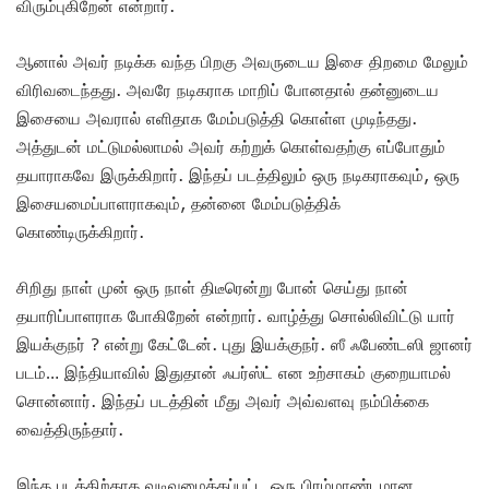
விரும்புகிறேன் என்றார்.
ஆனால் அவர் நடிக்க வந்த பிறகு அவருடைய இசை திறமை மேலும்
விரிவடைந்தது. அவரே நடிகராக மாறிப் போனதால் தன்னுடைய
இசையை அவரால் எளிதாக மேம்படுத்தி கொள்ள முடிந்தது.
அத்துடன் மட்டுமல்லாமல் அவர் கற்றுக் கொள்வதற்கு எப்போதும்
தயாராகவே இருக்கிறார். இந்தப் படத்திலும் ஒரு நடிகராகவும், ஒரு
இசையமைப்பாளராகவும், தன்னை மேம்படுத்திக்
கொண்டிருக்கிறார்.
சிறிது நாள் முன் ஒரு நாள் திடீரென்று போன் செய்து நான்
தயாரிப்பாளராக போகிறேன் என்றார். வாழ்த்து சொல்லிவிட்டு யார்
இயக்குநர் ? என்று கேட்டேன். புது இயக்குநர்.‌ ஸீ ஃபேண்டஸி ஜானர்
படம்… இந்தியாவில் இதுதான் ஃபர்ஸ்ட் என உற்சாகம் குறையாமல்
சொன்னார். இந்தப் படத்தின் மீது அவர் அவ்வளவு நம்பிக்கை
வைத்திருந்தார்.
இந்த படத்திற்காக வடிவமைக்கப்பட்ட ஒரு பிரம்மாண்டமான