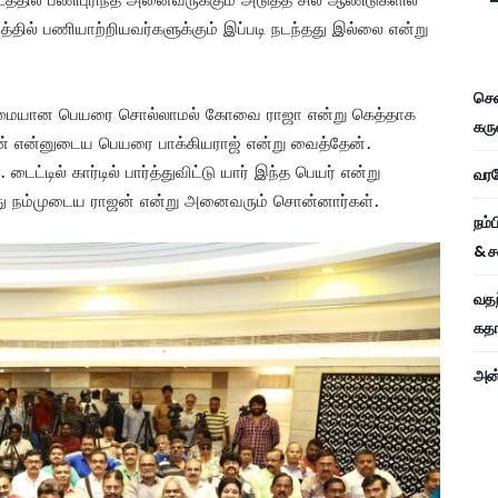
த்தில் பணியாற்றியவர்களுக்கும் இப்படி நடந்தது இல்லை என்று
சென
 உண்மையான பெயரை சொல்லாமல் கோவை ராஜா என்று கெத்தாக
கரு
் என்னுடைய பெயரை பாக்கியராஜ் என்று வைத்தேன்.
்டில் கார்டில் பார்த்துவிட்டு யார் இந்த பெயர் என்று
வரவே
அது நம்முடைய ராஜன் என்று அனைவரும் சொன்னார்கள்.
நம்
& ச
வதந
கதாப
அன்