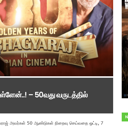
ள்ளேன்..! – 50வது வருடத்தில்
N
க்யராஜ் அவர்கள் 50 ஆண்டுகள் நிறைவு செய்வதை ஒட்டி, 7