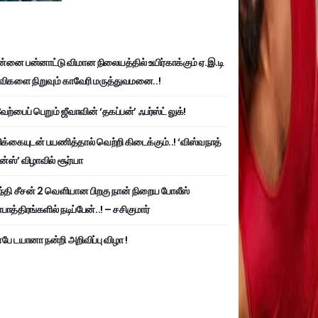
்னை பன்னாட்டு விமான நிலையத்தில் உயிர்காக்கும் ஏ.இ.டி
விகளை நிறுவும் காவேரி மருத்துவமனை..!
ற்பைப் பெறும் ஜீவாவின் ‘தகப்பன்’ ஃபர்ஸ்ட் லுக்!
பிக்கையுடன் பயணித்தால் வெற்றி கிடைக்கும்..! ‘விஸ்வநாத்
ன்ஸ்’ விழாவில் சூர்யா
்தி சீசன் 2 வெளியான பிறகு நான் நிறைய போலீஸ்
ாத்திரங்களில் நடிப்பேன்..! – சசிகுமார்
பே டயானா நன்றி அறிவிப்பு விழா !