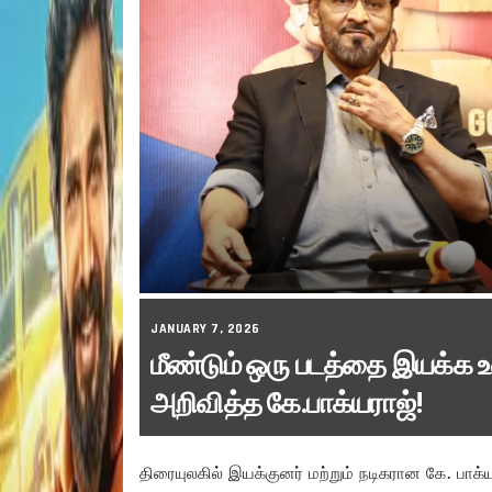
JANUARY 7, 2026
மீண்டும் ஒரு படத்தை இயக்க உ
அறிவித்த கே.பாக்யராஜ்!
திரையுலகில் இயக்குனர் மற்றும் நடிகரான கே. பா