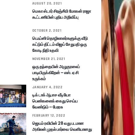
AUGUST 20, 2021
மெகா ஸ்டார் சிரஞ்சீவி மோகன் ராஜா
கூட்டணியின் புதிய அறிவிப்பு
OCTOBER 2, 2021
பெஃப்ஸி தொழிலாளர்களுக்கு வீடு
கட்டும் திட்டம் விஜய் சேதுபதி ஒரு
கோடி நிதி உதவி
NOVEMBER 21, 2021
ஒரு தந்தையின் அழுகுரலைப்
பாடியிருக்கிறேன் – எஸ். ஏ.சி
உருக்கம்
JANUARY 4, 2022
டிக் டாக் ஆபாச வீடியோ
பெண்களைக் கைது செய்ய
வேண்டும் – பேரரசு
FEBRUARY 12, 2022
ஜெயம் ரவியின் 28 வது படமான
அகிலன் முதல் பார்வை வெளியானது