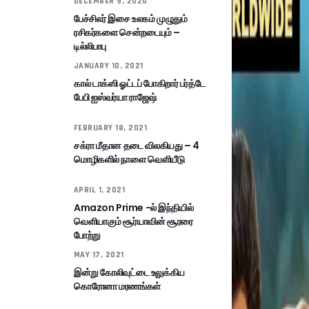
DECEMBER 9, 2020
பேச்சிலர் இசை உலகம் முழுதும்
ரசிகர்களை சென்றடையும் –
டில்லிபாபு
JANUARY 10, 2021
கால் டாக்ஸி ஓட்டப் போகிறார் பர்த்டே
பேபி ஐஸ்வர்யா ராஜேஷ்
FEBRUARY 18, 2021
சக்ரா மீதான தடை விலகியது – 4
மொழிகளில் நாளை வெளியீடு
APRIL 1, 2021
Amazon Prime -ல் இந்தியில்
வெளியாகும் சூர்யாவின் சூரரை
போற்று
MAY 17, 2021
இன்று கோலிவுட்டை உலுக்கிய
கொரோனா மரணங்கள்