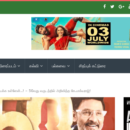
திரைப்படம்
கல்வி
பல்சுவை
சிறப்புக் கட்டுரை
யக்க உள்ளேன்..! – 50வது வருடத்தில் அறிவித்த கே.பாக்யராஜ்!