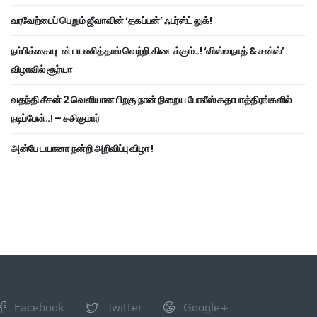
வரவேற்பைப் பெறும் ஜீவாவின் ‘தகப்பன்’ ஃபர்ஸ்ட் லுக்!
நம்பிக்கையுடன் பயணித்தால் வெற்றி கிடைக்கும்..! ‘விஸ்வநாத் & சன்ஸ்’
விழாவில் சூர்யா
வதந்தி சீசன் 2 வெளியான பிறகு நான் நிறைய போலீஸ் கதாபாத்திரங்களில்
நடிப்பேன்..! – சசிகுமார்
அன்பே டயானா நன்றி அறிவிப்பு விழா !
Facebook
Twitter
Google+