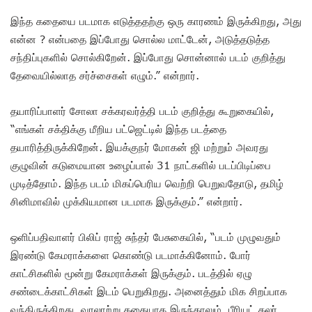
இந்த கதையை படமாக எடுத்ததற்கு ஒரு காரணம் இருக்கிறது, அது
என்ன ? என்பதை இப்போது சொல்ல மாட்டேன், அடுத்தடுத்த
சந்திப்புகளில் சொல்கிறேன். இப்போது சொன்னால் படம் குறித்து
தேவையில்லாத சர்ச்சைகள் எழும்.” என்றார்.
தயாரிப்பாளர் சோலா சக்கரவர்த்தி படம் குறித்து கூறுகையில்,
“எங்கள் சக்திக்கு மீறிய பட்ஜெட்டில் இந்த படத்தை
தயாரித்திருக்கிறேன். இயக்குநர் மோகன் ஜி மற்றும் அவரது
குழுவின் கடுமையான உழைப்பால் 31 நாட்களில் படப்பிடிப்பை
முடித்தோம். இந்த படம் மிகப்பெரிய வெற்றி பெறுவதோடு, தமிழ்
சினிமாவில் முக்கியமான படமாக இருக்கும்.” என்றார்.
ஒளிப்பதிவாளர் பிலிப் ராஜ் சுந்தர் பேசுகையில், “படம் முழுவதும்
இரண்டு கேமராக்களை கொண்டு படமாக்கினோம். போர்
காட்சிகளில் மூன்று கேமராக்கள் இருக்கும். படத்தில் ஏழு
சண்டைக்காட்சிகள் இடம் பெறுகிறது. அனைத்தும் மிக சிறப்பாக
வந்திருக்கிறது. வரலாற்று கதையாக இருந்தாலும், பீரியட் கலர்