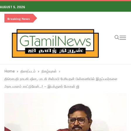
AUGUST 5, 2026
Breaking News
To
na
Home
திரைப்படம்
நிகழ்வுகள்
திரௌபதி நாயகி ஷீலா, பாடகி சின்மயி பேசியதன் பின்னணியில் இருப்பவர்களை
அடையாளம் காட்டுவேன்..! – இயக்குனர் மோகன் ஜி