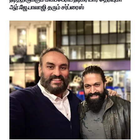
ஆர்.ஜே.பாலாஜி தரும் சர்ப்ரைஸ்