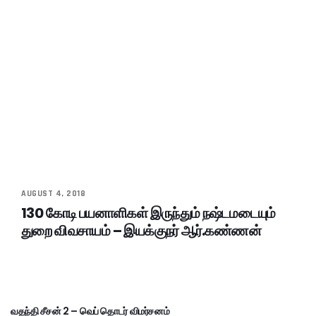
AUGUST 4, 2018
130 கோடி பயனாளிகள் இருந்தும் நஷ்டமடையும்
துறை விவசாயம் – இயக்குநர் ஆர்.கண்ணன்
வதந்தி சீசன் 2 – வெப் தொடர் விமர்சனம்