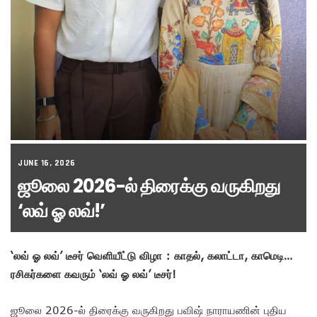
JUNE 16, 2026
ஜூலை 2026-ல் திரைக்கு வருகிறது
‘லவ் ஓ லவ்!’
‘லவ் ஓ லவ்’ டீசர் வெளியீட்டு விழா : காதல், கலாட்டா, காமெடி…
ரசிகர்களை கவரும் ‘லவ் ஓ லவ்’ டீசர்!
ஜூலை 2026-ல் திரைக்கு வருகிறது பவிஷ் நாராயணின் புதிய