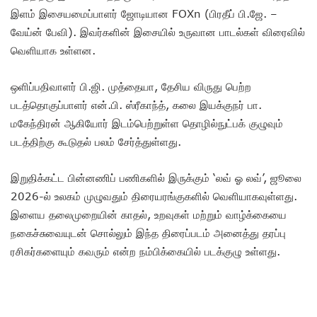
இளம் இசையமைப்பாளர் ஜோடியான FOXn (பிரதீப் பி.ஜே. –
வேய்ன் பேவி). இவர்களின் இசையில் உருவான பாடல்கள் விரைவில்
வெளியாக உள்ளன.
ஒளிப்பதிவாளர் பி.ஜி. முத்தையா, தேசிய விருது பெற்ற
படத்தொகுப்பாளர் என்.பி. ஸ்ரீகாந்த், கலை இயக்குநர் பா.
மகேந்திரன் ஆகியோர் இடம்பெற்றுள்ள தொழில்நுட்பக் குழுவும்
படத்திற்கு கூடுதல் பலம் சேர்த்துள்ளது.
இறுதிக்கட்ட பின்னணிப் பணிகளில் இருக்கும் ‘லவ் ஓ லவ்’, ஜூலை
2026-ல் உலகம் முழுவதும் திரையரங்குகளில் வெளியாகவுள்ளது.
இளைய தலைமுறையின் காதல், உறவுகள் மற்றும் வாழ்க்கையை
நகைச்சுவையுடன் சொல்லும் இந்த திரைப்படம் அனைத்து தரப்பு
ரசிகர்களையும் கவரும் என்ற நம்பிக்கையில் படக்குழு உள்ளது.