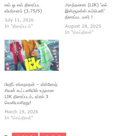
லவ் ஓ லவ் திரைப்பட
அசத்தலான (LIK) ‘லவ்
விமர்சனம் (3.75/5)
இன்சூரன்ஸ் கம்பெனி’
திரைப்பட டீசர் !
July 11, 2026
In "திரைப்படம்"
August 28, 2025
In "செய்திகள்"
பிரதீப் ரங்கநாதன் – விக்னேஷ்
சிவன் கூட்டணியில் உருவான
LIK திரைப்படம், ஏப்ரல் 3
வெளியாகிறது!
March 19, 2026
In "செய்திகள்"