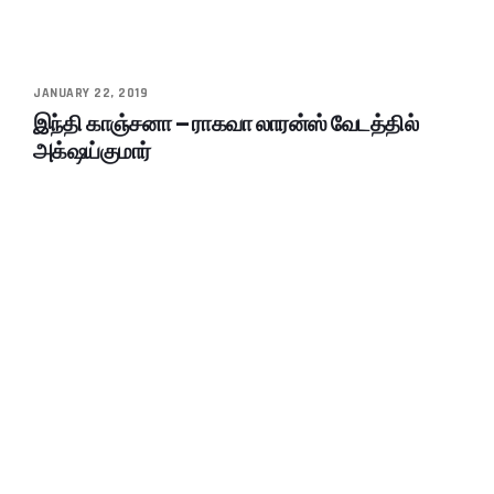
JANUARY 22, 2019
இந்தி காஞ்சனா – ராகவா லாரன்ஸ் வேடத்தில்
அக்‌ஷய்குமார்