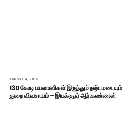
AUGUST 4, 2018
130 கோடி பயனாளிகள் இருந்தும் நஷ்டமடையும்
துறை விவசாயம் – இயக்குநர் ஆர்.கண்ணன்