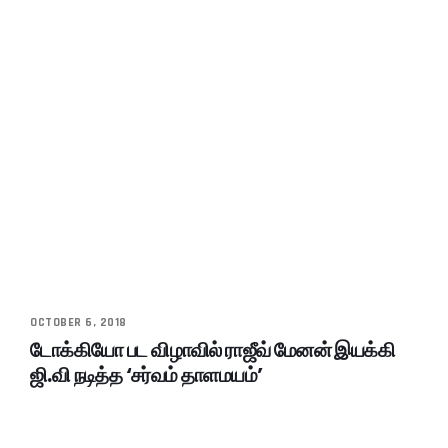
OCTOBER 6, 2018
டோக்கியோ பட விழாவில் ராஜீவ் மேனன் இயக்கி
ஜி.வி நடித்த ‘சர்வம் தாளமயம்’