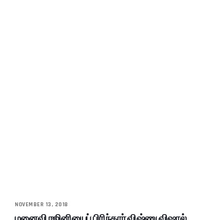
NOVEMBER 13, 2018
மனைவி ரஜினியைப் பிரிந்தார் விஷ்ணு விஷால்