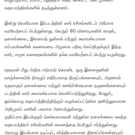
கதாபாத்திரங்களில் நடித்துள்ளனர்.
இன்று வெளியான இப்படத்தின் டீசர் ரசிகர்களிடம் அமோக
வரவேற்பைப் பெற்றுள்ளது. வெறும் 80 வினாடிகளில் காதல்,
நகைச்சுவை, இளமைத் துள்ளல் மற்றும் சுவாரஸ்யமான
சம்பவங்களின் கலவையை அழகாக பதிவு செய்திருக்கும் இந்த
டீசர், சமூக வலைதளங்களில் நல்ல வரவேற்பைப் பெற்று வருகிறது.
உறவுகள் மீது அதிக ஈடுபாடு கொண்ட ஒரு இளைஞனின்
வாழ்க்கையில் நிகழும் எதிர்பாராத திருப்பங்களையும், அதனால்
உருவாகும் நகைச்சுவை மற்றும் உணர்ச்சிகரமான தருணங்களையும்
படத்தின் டீசர் சுவாரஸ்யமாக வெளிப்படுத்துகிறது. மேலும்,
ஒவ்வொரு கதாபாத்திரத்திற்கும் வழங்கப்பட்டுள்ள தனித்துவமான
அறிமுகம் டீசரின் பலமாக அமைந்துள்ளது.
குறிப்பாக இயக்குநர் செல்வராகவன் ஏற்றுள்ள நகைச்சுவை கலந்த
கதாபாத்திரம் ரசிகர்களின் கவனத்தை பெரிதும் ஈர்த்துள்ளது.
அவரது இயல்பான நடிப்பும், வித்தியாசமான திரைப்பிரசன்னமும்