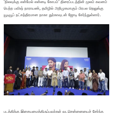
‘நிலவுக்கு என்மேல் என்னடி கோபம்’ திரைப்படத்தின் மூலம் கவனம்
பெற்ற பவிஷ் நாராயண், தமிழில் அறிமுகமாகும் பிரபல தெலுங்கு
யூடியூப் நட்சத்திரமான நாகா துர்காவுடன் ஜோடி சேர்ந்துள்ளார்.
படத்திற்கு இசையமைத்திருப்பவர்கள் வடசென்னையைச் சேர்ந்த