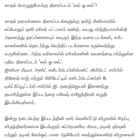
காதல் பொழுதுபோக்கு திரைப்படம் ‘லவ் ஓ லவ்’!
காதல் நகைச்சுவை திரைப்படங்களுக்கு தமிழ் சினிமாவில்
எப்போதும் தனி ரசிகர் பட்டாளம் உண்டு. வயது வித்தியாசமின்றி
அனைத்து தரப்பினரையும் கவரும் இந்த வகை படங்கள், சமீப
காலங்களில் தொடர்ந்து வெற்றிப் படங்களாக உருவெடுத்து
வருகின்றன. அந்த வரிசையில் ரசிகர்களின் கவனத்தை ஈர்த்துள்ள
புதிய திரைப்படம் ‘லவ் ஓ லவ்’.
ஜினிமா மீடியா அண்ட் என்டர்டெயின்மென்ட் லிமிடெட் சார்பில்
தினேஷ் ராஜ் மற்றும் கிரியேட்டிவ் என்டர்டெய்னர்ஸ் &
டிஸ்ட்ரிப்யூட்டர்ஸ் சார்பில் ஜி. தனஞ்ஜெயன் இணைந்து
தயாரித்துள்ள இப்படத்தை மகேஷ் ராஜேந்திரன் எழுதி
இயக்கியுள்ளார்.
இன்று நடைபெற்ற இப்படத்தின் டீசர் வெளியீட்டு விழாவில் சிறப்பு
விருந்தினர்களாக இயக்குநர் சுப்பிரமணிய சிவா, நடிகர் தர்ஷன்
மற்றும் நடிகர் கேபிஒய் பாலா ஆகியோர் கலந்துகொண்டு விழாவைச்