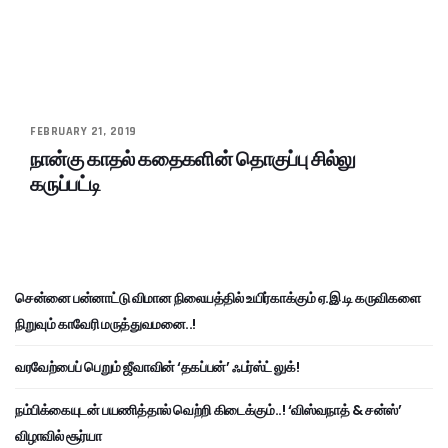
FEBRUARY 21, 2019
நான்கு காதல் கதைகளின் தொகுப்பு சில்லு
கருப்பட்டி
சென்னை பன்னாட்டு விமான நிலையத்தில் உயிர்காக்கும் ஏ.இ.டி கருவிகளை
நிறுவும் காவேரி மருத்துவமனை..!
வரவேற்பைப் பெறும் ஜீவாவின் ‘தகப்பன்’ ஃபர்ஸ்ட் லுக்!
நம்பிக்கையுடன் பயணித்தால் வெற்றி கிடைக்கும்..! ‘விஸ்வநாத் & சன்ஸ்’
விழாவில் சூர்யா