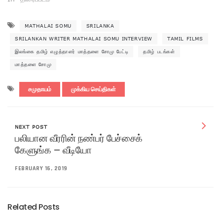
MATHALAI SOMU
SRILANKA
SRILANKAN WRITER MATHALAI SOMU INTERVIEW
TAMIL FILMS
இலங்கை தமிழ் எழுத்தாளர் மாத்தளை சோமு பேட்டி
தமிழ் படங்கள்
மாத்தளை சோமு
சமுதாயம்
முக்கிய செய்திகள்
NEXT POST
பலியான வீரரின் நண்பர் பேச்சைக்
கேளுங்க – வீடியோ
FEBRUARY 16, 2019
Related Posts