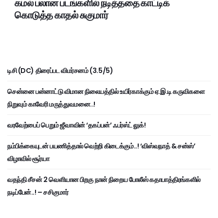
கமல் பலான படங்களில் நடித்ததை காட்டிக்
கொடுத்த காதல் சுகுமார்
டிசி (DC) திரைப்பட விமர்சனம் (3.5/5)
சென்னை பன்னாட்டு விமான நிலையத்தில் உயிர்காக்கும் ஏ.இ.டி கருவிகளை
நிறுவும் காவேரி மருத்துவமனை..!
வரவேற்பைப் பெறும் ஜீவாவின் ‘தகப்பன்’ ஃபர்ஸ்ட் லுக்!
நம்பிக்கையுடன் பயணித்தால் வெற்றி கிடைக்கும்..! ‘விஸ்வநாத் & சன்ஸ்’
விழாவில் சூர்யா
வதந்தி சீசன் 2 வெளியான பிறகு நான் நிறைய போலீஸ் கதாபாத்திரங்களில்
நடிப்பேன்..! – சசிகுமார்