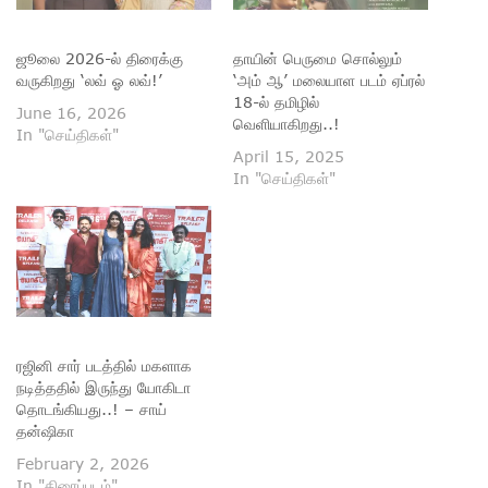
ஜூலை 2026-ல் திரைக்கு
தாயின் பெருமை சொல்லும்
வருகிறது ‘லவ் ஓ லவ்!’
‘அம் ஆ’ மலையாள படம் ஏப்ரல்
18-ல் தமிழில்
June 16, 2026
வெளியாகிறது..!
In "செய்திகள்"
April 15, 2025
In "செய்திகள்"
ரஜினி சார் படத்தில் மகளாக
நடித்ததில் இருந்து யோகிடா
தொடங்கியது..! – சாய்
தன்ஷிகா
February 2, 2026
In "திரைப்படம்"