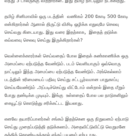
வந்து 3 டாலருக்கு விற்றார்கள். இது தமிழ் நாட்டிலும் நடக்கிறது.
தமிழ் சினிமாவில் ஒரு படத்தின் வணிகம் 200 கோடி 500 கோடி
என்கிறார்கள் ஆனால் திருட்டு விசிடி ஒழிக்க எதுவுமே செலவு
செய்வது கிடையாது. இது வரை இதற்காக, இதைத் தடுக்க
எவ்வளவு செலவு செய்து இருக்கிறார்கள்?
வெள்ளைக்காரர்கள் செய்வதைப் போல இதைக் கண்காணிக்க ஒரு
அமைப்பை ஏற்படுத்த வேண்டும். படம் வெளியாகும் ஒவ்வொரு
நாட்டிலும் இந்த அமைப்பை ஏற்படுத்த வேண்டும். அங்கெல்லாம்
படத்தின் உரிமையைப் பதிவு செய்து சட்டபூர்வமான பாதுகாப்பு
செய்யவேண்டும் .அப்படிச்செய்து விட்டோம் என்றால் இதை மீறும்
போது தண்டிக்க முடியும். இங்கு உள்ளதைப் போல பல நாடுகளிலும்
கையூட்டு கொடுத்து சரிக்கட்டட இயலாது.
எனவே தயாரிப்பாளர்கள் சங்கம் இதற்கென ஒரு நிறுவனம் ஏற்பாடு
செய்து முறைப்படுத்தி தடுக்கலாம். அதைவிட்டுவிட்டு வெறுமனே
கத்திக் கொண்டிருந்தால் எந்தப் பயனும் ஏற்படாது.