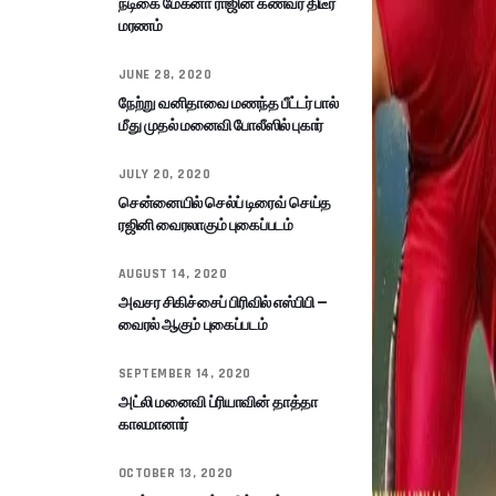
நடிகை மேக்னா ராஜின் கணவர் திடீர்
மரணம்
JUNE 28, 2020
நேற்று வனிதாவை மணந்த பீட்டர் பால்
மீது முதல் மனைவி போலீஸில் புகார்
JULY 20, 2020
சென்னையில் செல்ப் டிரைவ் செய்த
ரஜினி வைரலாகும் புகைப்படம்
AUGUST 14, 2020
அவசர சிகிச்சைப் பிரிவில் எஸ்பிபி –
வைரல் ஆகும் புகைப்படம்
SEPTEMBER 14, 2020
அட்லி மனைவி ப்ரியாவின் தாத்தா
காலமானார்
OCTOBER 13, 2020