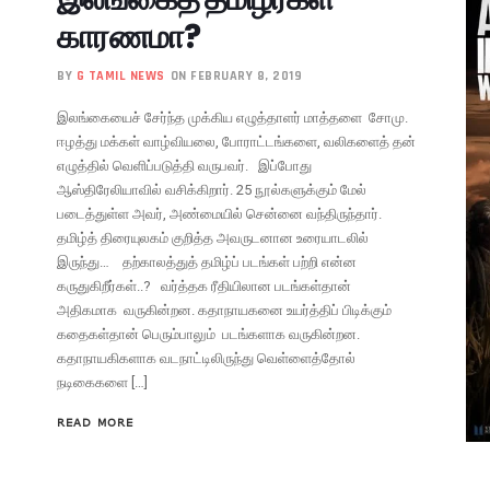
காரணமா?
BY
G TAMIL NEWS
ON FEBRUARY 8, 2019
இலங்கையைச் சேர்ந்த முக்கிய எழுத்தாளர் மாத்தளை சோமு.
ஈழத்து மக்கள் வாழ்வியலை, போராட்டங்களை, வலிகளைத் தன்
எழுத்தில் வெளிப்படுத்தி வருபவர். இப்போது
ஆஸ்திரேலியாவில் வசிக்கிறார். 25 நூல்களுக்கும் மேல்
படைத்துள்ள அவர், அண்மையில் சென்னை வந்திருந்தார்.
தமிழ்த் திரையுலகம் குறித்த அவருடனான உரையாடலில்
இருந்து… தற்காலத்துத் தமிழ்ப் படங்கள் பற்றி என்ன
கருதுகிறீர்கள்..? வர்த்தக ரீதியிலான படங்கள்தான்
அதிகமாக வருகின்றன. கதாநாயகனை உயர்த்திப் பிடிக்கும்
கதைகள்தான் பெரும்பாலும் படங்களாக வருகின்றன.
கதாநாயகிகளாக வடநாட்டிலிருந்து வெள்ளைத்தோல்
நடிகைகளை […]
READ MORE