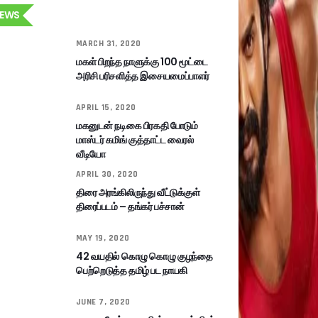
EWS
MARCH 31, 2020
மகள் பிறந்த நாளுக்கு 100 மூட்டை
அரிசி பரிசளித்த இசையமைப்பாளர்
APRIL 15, 2020
மகனுடன் நடிகை பிரகதி போடும்
மாஸ்டர் கமிங் குத்தாட்ட வைரல்
வீடியோ
APRIL 30, 2020
திரை அரங்கிலிருந்து வீட்டுக்குள்
திரைப்படம் – தங்கர் பச்சான்
MAY 19, 2020
42 வயதில் கொழு கொழு குழந்தை
பெற்றெடுத்த தமிழ் பட நாயகி
JUNE 7, 2020