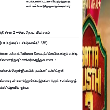
கமல் பலான படங்களில் நடித்ததை
காட்டிக் கொடுத்த காதல் சுகுமார்
்தி சீசன் 2 – வெப் தொடர் விமர்சனம்
ி (DC) திரைப்பட விமர்சனம் (3.5/5)
்னை பன்னாட்டு விமான நிலையத்தில் உயிர்காக்கும் ஏ.இ.டி
விகளை நிறுவும் காவேரி மருத்துவமனை..!
ற்பைப் பெறும் ஜீவாவின் ‘தகப்பன்’ ஃபர்ஸ்ட் லுக்!
பிக்கையுடன் பயணித்தால் வெற்றி கிடைக்கும்..! ‘விஸ்வநாத்
ன்ஸ்’ விழாவில் சூர்யா