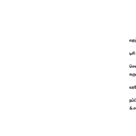
வதந
டிச
சென
கரு
வரவே
நம்
& ச