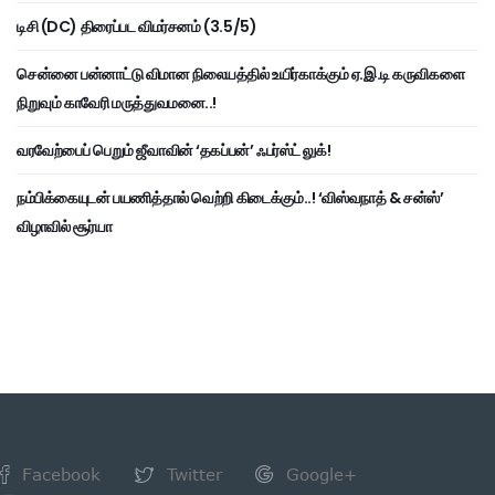
டிசி (DC) திரைப்பட விமர்சனம் (3.5/5)
சென்னை பன்னாட்டு விமான நிலையத்தில் உயிர்காக்கும் ஏ.இ.டி கருவிகளை
நிறுவும் காவேரி மருத்துவமனை..!
வரவேற்பைப் பெறும் ஜீவாவின் ‘தகப்பன்’ ஃபர்ஸ்ட் லுக்!
நம்பிக்கையுடன் பயணித்தால் வெற்றி கிடைக்கும்..! ‘விஸ்வநாத் & சன்ஸ்’
விழாவில் சூர்யா
Facebook
Twitter
Google+