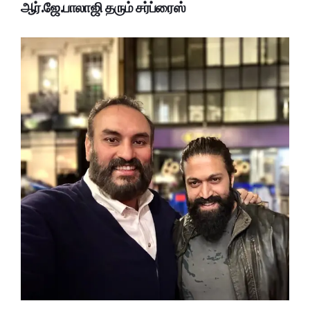
ஆர்.ஜே.பாலாஜி தரும் சர்ப்ரைஸ்