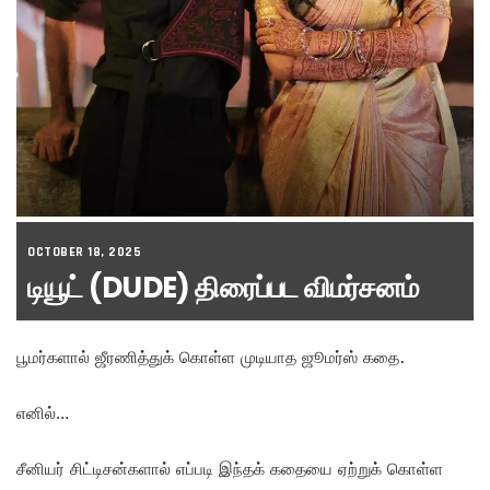
OCTOBER 18, 2025
டியூட் (DUDE) திரைப்பட விமர்சனம்
பூமர்களால் ஜீரணித்துக் கொள்ள முடியாத ஜூமர்ஸ் கதை.
எனில்…
சீனியர் சிட்டிசன்களால் எப்படி இந்தக் கதையை ஏற்றுக் கொள்ள