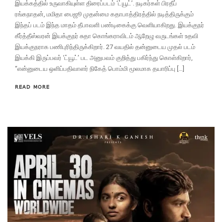
இயக்கத்தில் உருவாகியுள்ள திரைப்படம் ‘ட்யூட்’. நடிகர்கள் பிரதீப்
ரங்கநாதன், மமிதா பைஜூ முதன்மை கதாபாத்திரத்தில் நடித்திருக்கும்
இந்தப் படம் இந்த மாதம் தீபாவளி பண்டிகைக்கு வெளியாகிறது. இயக்குநர்
கீர்த்தீஸ்வரன் இயக்குநர் சுதா கொங்கராவிடம் ஆறேழு வருடங்கள் உதவி
இயக்குநராக பணிபுரிந்திருக்கிறார். 27 வயதில் தன்னுடைய முதல் படம்
இயக்கி இருப்பவர் ‘ட்யூட்’ பட அனுபவம் குறித்து பகிர்ந்து கொள்கிறார்,
“என்னுடைய ஒளிப்பதிவாளர் நிகேத் பொம்மி மூலமாக தயாரிப்பு […]
READ MORE