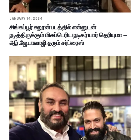
JANUARY 14, 2024
சிங்கப்பூர் சலூன் படத்தில் என்னுடன்
நடித்திருக்கும் மிகப்பெரிய நடிகர் யார் தெரியுமா –
ஆர்.ஜே.பாலாஜி தரும் சர்ப்ரைஸ்