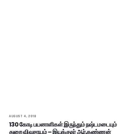
AUGUST 4, 2018
130 கோடி பயனாளிகள் இருந்தும் நஷ்டமடையும்
துறை விவசாயம் – இயக்குநர் ஆர்.கண்ணன்