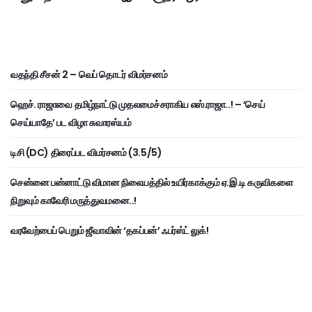
வதந்தி சீசன் 2 – வெப் தொடர் விமர்சனம்
ஹெச். ராஜாவை தமிழ்நாட்டு முதலமைச்சராகிய எஸ்.ராஜா..! – ‘செய்
செய்யாதே’ பட விழா சுவாரஸ்யம்
டிசி (DC) திரைப்பட விமர்சனம் (3.5/5)
சென்னை பன்னாட்டு விமான நிலையத்தில் உயிர்காக்கும் ஏ.இ.டி கருவிகளை
நிறுவும் காவேரி மருத்துவமனை..!
வரவேற்பைப் பெறும் ஜீவாவின் ‘தகப்பன்’ ஃபர்ஸ்ட் லுக்!