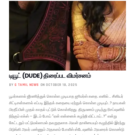
டியூட் (DUDE) திரைப்பட விமர்சனம்
BY
G TAMIL NEWS
ON OCTOBER 18, 2025
பூமர்களால் ஜீரணித்துக் கொள்ள முடியாத ஜூமர்ஸ் கதை. எனில்… சீனியர்
சிட்டிசன்களால் எப்படி இந்தக் கதையை ஏற்றுக் கொள்ள முடியும்..? நாயகன்
பிரதீப்பின் முதல் காதல் புட்டுக் கொள்கிறது. திருமணம் முடிந்து ரிசப்ஷனில்
நிற்கும் எக்ஸ் – இடம் போய் “ஏன் என்னைக் கழற்றி விட்டாய்..?” என்று
கேட்டதும் மட்டுமல்லாமல் தவறுதலாக அவள் தாலியையும் கழுத்தில் இரந்து
பிடுங்கி அவர் பண்ணும் அதகளம் போலீஸ் ஸ்டேஷனில் அவரைக் கொண்டு