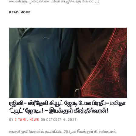
வைக்கிறது. முறைப்பெண் மமீதா பைஜூ வந்து அவரை […]
READ MORE
ரஜினி- ஸ்ரீதேவி கியூட் ஜோடி போல பிரதீப்- மமிதா
‘ட்யூட்’ ஜோடி..! – இயக்குநர் கீர்த்தீஸ்வரன்!
BY
G TAMIL NEWS
ON OCTOBER 4, 2025
மைத்ரி மூவி மேக்கர்ஸ் தயாரிப்பில் அறிமுக இயக்குநர் கீர்த்தீஸ்வரன்