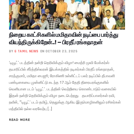
நிறைய காட்சிகளில் மமிதாவின் நடிப்பை பார்த்து
வியந்திருக்கிறேன்..! – பிரதீப் ரங்கநாதன்
BY
G TAMIL NEWS
ON OCTOBER 23, 2025
‘டியூட்’ படத்தின் நன்றி தெரிவிக்கும் விழா! மைத்ரி மூவி மேக்கர்ஸ்
தயாரிப்பில் கீர்த்தீஸ்வரன் இயக்கத்தில் நடிகர்கள் பிரதீப் ரங்கநாதன்,
சரத்குமார், மமிதா பைஜூ, ரோகிணி உள்ளிட்டப் பலர் நடிப்பில் தீபாவளி
பண்டிகையை முன்னிட்டு கடந்த 17 ஆம் தேதி திரையரங்குகளில்
வெளியான படம் ‘டியூட்’. படத்தின் வெற்றியை கொண்டாடும் வகையில்
இதன் நன்றி தெரிவிக்கும் விழா நடைபெற்றது. தயாரிப்பாளர்கள் ரவி,
நவீன், “‘டியூட்’ படம் தமிழ், தெலுங்கு ஆகிய இருமொழிகளிலும் ரசிகர்கள்
மத்தியில் நல்ல வரவேற்பு […]
READ MORE