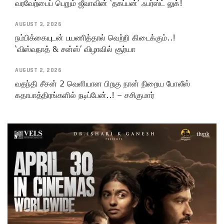
வரவேற்பைப் பெறும் ஜீவாவின் ‘தகப்பன்’ ஃபர்ஸ்ட் லுக்!
AUGUST 3, 2026
நம்பிக்கையுடன் பயணித்தால் வெற்றி கிடைக்கும்..!
‘விஸ்வநாத் & சன்ஸ்’ விழாவில் சூர்யா
AUGUST 2, 2026
வதந்தி சீசன் 2 வெளியான பிறகு நான் நிறைய போலீஸ்
கதாபாத்திரங்களில் நடிப்பேன்..! – சசிகுமார்