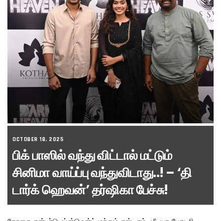
OCTOBER 18, 2025
பிக் பாஸில் வந்து விட்டால் மட்டும்
சினிமா வாய்ப்பு வந்துவிடாது..! – ‘தி
டார்க் ஹெவன்’ தர்ஷிகா பேச்சு!
கோதை என்டர்டெய்ன்மென்ட் மற்றும் எஸ். எம். மீடியா பேகடரி