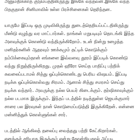
அனுமதிக்காத குடும்பத்திலிருந்து இங்கே வந்தவன்.இங்கே வந்த
பிறகுதான் சினிமாவில் உள்ள பிரச்சினைகள் தெரிந்தன.
யாருமே இப்படி ஒரு முடிவிலிருந்து துடைத்தெறியப்பட்டதிலிருந்து
மீண்டு எழுந்து வர மாட்டார்கள். நாங்கள் மறுபடியும் தொடங்கி இந்த
அளவுக்குக் கொண்டு வந்திருக்கிறோம். உடன் நின்று உழைத்த
மனிதர்களின் ஆதரவும் ஊக்கமும் தட்டிக் கொடுக்கும்
நம்பிக்கையும்தான் எங்களை இவ்வளவு தூரம் இப்படிக் கொண்டு
வந்து நிறுத்திருக்கிறது. முதல் ஹீரோ செய்த பாதிப்பு பற்றிக்
கவலைப்படாமல் சித்து ஒப்புக்கொண்டது பெரிய விஷயம். இப்படி
நடிக்க ஒப்புக்கொள்வது சிரமம். ஆனால் சித்து சமரசம் செய்து
நடிக்க வந்தார். அவருக்கு நல்ல பெயர் கிடைக்கும். தர்ஷிகாவுக்கும்
நல்ல படமாக இருக்கும். இந்தப் படத்தில் நடித்துள்ள ஜெயக்குமார்
சாரை பல இரவுகள் நான் கொடுமைப்படுத்தி இருக்கிறேன். என்னை
மன்னித்துக் கொள்ளுங்கள் சார்.
படத்தில் ஆங்கிலத் தலைப்பு வைத்தது பற்றி கேட்கிறார்கள்.
எனக்குச் சரியாக இருக்கும் என்று தோன்றியதால் அப்படி