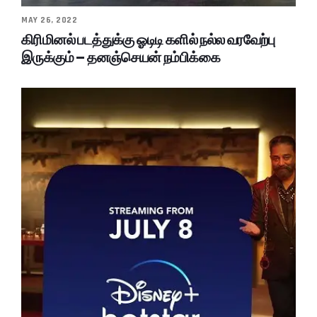
MAY 26, 2022
கிரிமினல் படத்துக்கு ஓடிடி களில் நல்ல வரவேற்பு
இருக்கும் – தனஞ்செயன் நம்பிக்கை