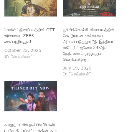
‘மாஸ்க்’ திரைப்படத்தின் OTT
பூச்சிக்கொல்லி விவசாயத்தின்
உரிமையை ZEE5
கொடூரமான உண்மையை
கைப்பற்றியது..!
அம்பலப்படுத்தும் “தி இந்தியா
ஸ்டோரி ” ஜூலை 24-ஆம்
October 22, 2025
தேதி உலகம் முழுவதும்
In "செய்திகள்"
வெளியாகிறது!
July 19, 2026
In "செய்திகள்"
ஃபஹத் பாசில் நடிப்பில் ‘டோன்ட்
ட்ரபிள் தி ட்ரபிள்’ படத்தின் டீசர்