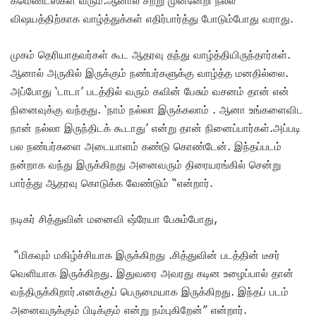
கமெண்ட்ஸ்கள் வரும்.ஆனால் சற்று முன்னேறி நல்ல
விஷயத்திற்காக வாழ்த்துக்கள் எதிர்பார்த்து போடும்போது வராது.
முகம் தெரியாதவர்கள் கூட ஆதரவு தந்து வாழ்த்தியிருந்தார்கள்.
ஆனால் அருகில் இருக்கும் நண்பர்களுக்கு வாழ்த்த மனதில்லை.
அப்போது ‘டாடா’ படத்தில் வரும் கவின் பேசும் வசனம் தான் என்
நினைவுக்கு வந்தது. ‘நாம் நல்லா இருக்கலாம் . ஆனா உங்களைவிட
நான் நல்லா இருந்திடக் கூடாது’ என்று தான் நினைப்பார்கள்.அப்படி
பல நண்பர்களை அடையாளம் கண்டு கொண்டேன். இந்தப்படம்
நன்றாக வந்து இருக்கிறது அனைவரும் திரையரங்கில் சென்று
பார்த்து ஆதரவு கொடுக்க வேண்டும் “என்றார்.
நடிகர் சித்துவின் மனைவி ஷ்ரேயா பேசும்போது,
“மிகவும் மகிழ்ச்சியாக இருக்கிறது .சித்துவின் படத்தின் டீசர்
வெளியாக இருக்கிறது. இதுவரை அவரது கடின உழைப்பால் தான்
வந்திருக்கிறார்.எனக்குப் பெருமையாக இருக்கிறது. இந்தப் படம்
அனைவருக்கும் பிடிக்கும் என்று நம்புகிறேன்” என்றார்.