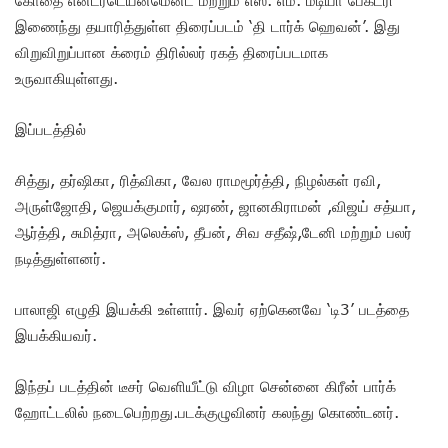
இணைந்து தயாரித்துள்ள திரைப்படம் ‘தி டார்க் ஹெவன்’. இது
விறுவிறுப்பான க்ரைம் திரில்லர் ரகத் திரைப்படமாக
உருவாகியுள்ளது.
இப்படத்தில்
சித்து, தர்ஷிகா, ரித்விகா, வேல ராமமூர்த்தி, நிழல்கள் ரவி,
அருள்ஜோதி, ஜெயக்குமார், ஷரண், ஜானகிராமன் ,விஜய் சத்யா,
ஆர்த்தி, சுமித்ரா, அலெக்ஸ், தீபன், சிவ சதீஷ்,டேனி மற்றும் பலர்
நடித்துள்ளனர்.
பாலாஜி எழுதி இயக்கி உள்ளார். இவர் ஏற்கெனவே ‘டி3’ படத்தை
இயக்கியவர்.
இந்தப் படத்தின் டீசர் வெளியீட்டு விழா சென்னை கிரீன் பார்க்
ஹோட்டலில் நடைபெற்றது.படக்குழுவினர் கலந்து கொண்டனர்.