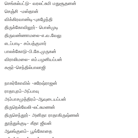
செங்கல்பட்டு- வரலட்சுமி மதுசூதனன்
செஞ்சி -மஸ்தான்
விக்கிரவாண்டி-புகழேந்தி
திருக்கோவிலூர்- பொன்முடி
திருவண்ணாமலை-எ.வ.வேலு
எடப்பாடி- சம்பத்குமார்
பாலக்கோடு-பி.கே.முருகன்
விராலிமலை- எம்.பழனியப்பன்
கரூர்-செந்தில்பாலாஜி
நாகர்கோவில் -சுரேஷ்ராஜன்
ராதாபுரம்-அப்பாவு
அம்பாசமுத்திரம்-ஆவுடையப்பன்
திருநெல்வேலி-லட்சுமணன்
திருசெந்தூர்- அனிதா ராதாகிருஷ்ணன்
தூத்துக்குடி- கீதா ஜீவன்
ஆலங்குளம்- பூங்கோதை