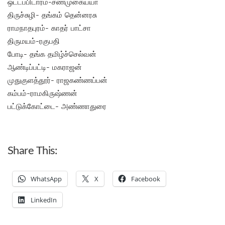
ஒட்டப்பிடாரம்-சண்முகைய்யா
திருச்சுழி- தங்கம் தென்னரசு
ராமநாதபுரம்- காதர் பாட்சா
திருமயம்-ரகுபதி
போடி- தங்க தமிழ்ச்செல்வன்
ஆண்டிப்பட்டி- மகராஜன்
முதுகுளத்தூர்- ராஜகண்ணப்பன்
கம்பம்-ராமகிருஷ்ணன்
பட்டுக்கோட்டை- அண்ணாதுரை
Share This:
WhatsApp
X
Facebook
LinkedIn