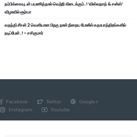
நம்பிக்கையுடன் பயணித்தால் வெற்றி கிடைக்கும்..! ‘விஸ்வநாத் & சன்ஸ்’
விழாவில் சூர்யா
வதந்தி சீசன் 2 வெளியான பிறகு நான் நிறைய போலீஸ் கதாபாத்திரங்களில்
நடிப்பேன்..! – சசிகுமார்
Facebook
Twitter
Google+
Instagram
Youtube
NEWSLETTER