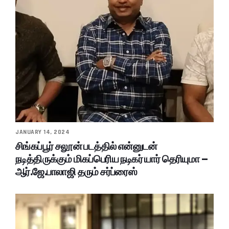
JANUARY 14, 2024
சிங்கப்பூர் சலூன் படத்தில் என்னுடன்
நடித்திருக்கும் மிகப்பெரிய நடிகர் யார் தெரியுமா –
ஆர்.ஜே.பாலாஜி தரும் சர்ப்ரைஸ்