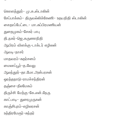
கொளத்தூர்- மு.க.ஸ்டாலின்
சேப்பாக்கம்- திருவல்லிக்கேணி- உதயநிதி ஸ்டாலின்
சைதாப்பேட்டை- மா.சுப்பிரமணியன்
துறைமுகம்-சேகர் பாபு
தி.நகர்-ஜெ.கருணாநிதி
ஆயிரம் விளக்கு-டாக்டர் எழிலன்
ஆவடி-நாசர்
மாதவரம்-சுதர்சனம்
மைலாப்பூர்-த.வேலு
ஆலந்தூர்-தா.மோ.அன்பரசன்
ஒரத்தநாடு-ராமச்சந்திரன்
தஞ்சை-நீலமேகம்
திருச்சி மேற்கு-கே.என்.நேரு
காட்பாடி- துரைமுருகன்
காஞ்சிபுரம்-எழிலரசன்
உத்திரமேரூர்-சுந்தர்