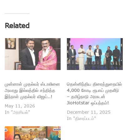
Related
முன்னாள் முதல்வர் ஸ்டாலினை
தென்னிந்திய திரைத்துறையில்
அவரது இல்லத்தில் சந்தித்த
4,000 கோடி ரூபாய் முதலீடு
இந்நாள் முதல்வர் விஜய்..!
– தமிழ்நாடு அரசுடன்
JioHotstar ஒப்பந்தம்!
May 11, 2026
In "அரசியல்"
December 11, 2025
In "திரைப்படம்"