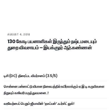
AUGUST 4, 2018
130 கோடி பயனாளிகள் இருந்தும் நஷ்டமடையும்
துறை விவசாயம் – இயக்குநர் ஆர்.கண்ணன்
டிசி (DC) திரைப்பட விமர்சனம் (3.5/5)
சென்னை பன்னாட்டு விமான நிலையத்தில் உயிர்காக்கும் ஏ.இ.டி கருவிகளை
நிறுவும் காவேரி மருத்துவமனை..!
வரவேற்பைப் பெறும் ஜீவாவின் ‘தகப்பன்’ ஃபர்ஸ்ட் லுக்!