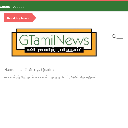
AUGUST 7, 2026
Breaking News
To
na
Home
அரசியல்
தமிழ்நாடு
சட்டமன்றத் தேர்தலில் ஸ்டாலின் உதயநிதி போட்டியிடும் தொகுதிகள்