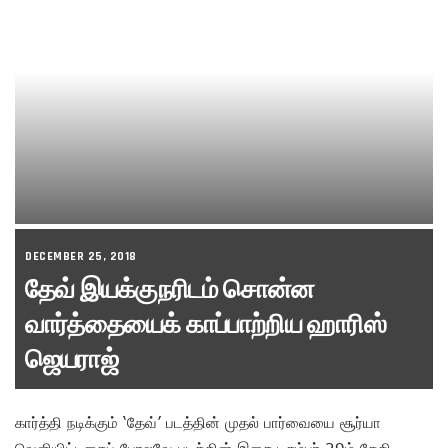
DECEMBER 25, 2018
தேவ் இயக்குநரிடம் சொன்ன
வார்த்தையைக் காப்பாற்றிய ஹாரிஸ்
ஜெயராஜ்
கார்த்தி நடிக்கும் ‘தேவ்’ படத்தின் முதல் பார்வையை சூர்யா
வெளியிட்டதைப் போலவே படத்தின் இசை டிசம்பர் 29ம் தேதி