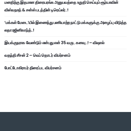
மனதிற்கு இதமான திரையரங்க அனுபவத்தை உறுதி செய்யும் சூர்யாவின்
விஸ்வநாத் & சன்ஸ் படத்தின் டிரெய்லர்..!
‘மக்கள் மேடை’யில் இணைந்து பணியாற்ற நாட்டு மக்களுக்கு அழைப்பு விடுத்த
லதா ரஜினிகாந்த்..!
இயக்குநராக வேண்டும் என்பது என் 35 வருட கனவு..! – விஷால்
வதந்தி சீசன் 2 – வெப் தொடர் விமர்சனம்
போட்டோகிராபர் திரைப்பட விமர்சனம்