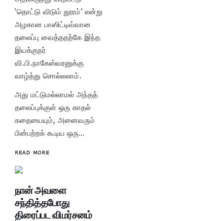
‘தொட்டு விடும் தூரம்’ என்று
அழகான பாஸிட்டிவ்வான
தலைப்பு வைத்ததற்கே இந்த
இயக்குநர்
வி.பி.நாகேஸ்வரனுக்கு
வாழ்த்து சொல்லலாம்.
அது மட்டுமல்லாமல் அந்தத்
தலைப்புக்குள் ஒரு காதல்
கதையையும், அனைவரும்
பின்பற்றக் கூடிய ஒரு…
READ MORE
நான் அவளை
சந்தித்தபோது
திரைப்பட விமர்சனம்