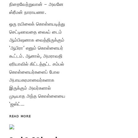
நிறைவேற்றுவான் – அவனே
ஸ்ரீமன் நாராயணா.
ஒரு ரயிலைக் கொள்ளயடித்து
செட்டிலாவதை லைஃப் டைம்
ஆம்பிஷனாக வைத்திருக்கும்
‘ஆபிரா’ எனும் கொள்ளையர்
கூட்டம். ஆனால், அமராவதி
ஏரியாவில் கிட்டத்தட்ட சம்பல்
கொள்ளையர்களைப் போல
அபாயகரமானவர்களாக
இருக்கும் அவர்களால்
முடியாத அந்த கொள்ளையை
‘ஜஸ்ட்…
READ MORE