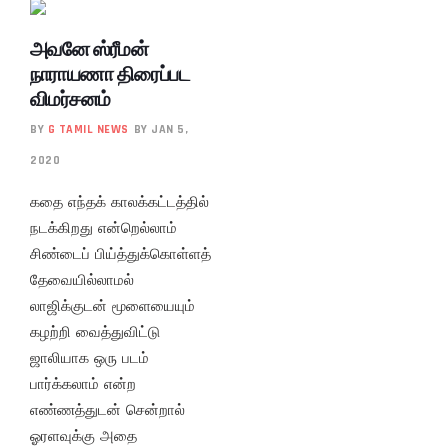
அவனே ஸ்ரீமன்
நாராயணா திரைப்பட
விமர்சனம்
BY
G TAMIL NEWS
BY JAN 5,
2020
கதை எந்தக் காலக்கட்டத்தில்
நடக்கிறது என்றெல்லாம்
சிண்டைப் பிய்த்துக்கொள்ளத்
தேவையில்லாமல்
லாஜிக்குடன் மூளையையும்
கழற்றி வைத்துவிட்டு
ஜாலியாக ஒரு படம்
பார்க்கலாம் என்ற
எண்ணத்துடன் சென்றால்
ஓரளவுக்கு அதை