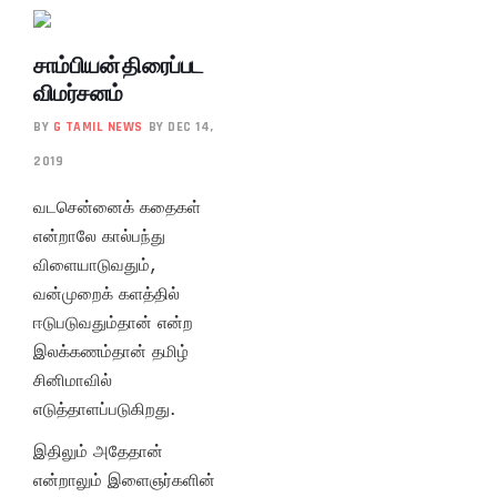
சாம்பியன் திரைப்பட
விமர்சனம்
BY
G TAMIL NEWS
BY DEC 14,
2019
வடசென்னைக் கதைகள்
என்றாலே கால்பந்து
விளையாடுவதும்,
வன்முறைக் களத்தில்
ஈடுபடுவதும்தான் என்ற
இலக்கணம்தான் தமிழ்
சினிமாவில்
எடுத்தாளப்படுகிறது.
இதிலும் அதேதான்
என்றாலும் இளைஞர்களின்