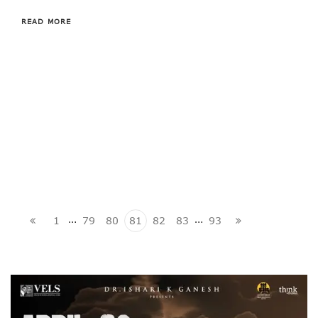
READ MORE
…
…
1
79
80
81
82
83
93