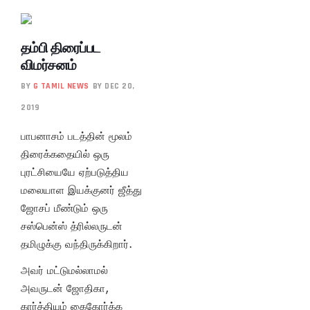
தம்பி திரைப்பட
விமர்சனம்
BY
G TAMIL NEWS
BY DEC 20,
2019
பாபனாசம் படத்தின் மூலம்
திரைக்கதையில் ஒரு
புரட்சியையே ஏற்படுத்திய
மலையாள இயக்குனர் ஜீத்து
ஜோசப் மீண்டும் ஒரு
சஸ்பென்ஸ் த்ரில்லருடன்
தமிழுக்கு வந்திருக்கிறார்.
அவர் மட்டுமல்லாமல்
அவருடன் ஜோதிகா,
கார்த்தியும் கைகோர்க்க