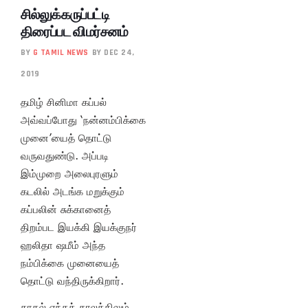
சில்லுக்கருப்பட்டி
திரைப்பட விமர்சனம்
BY
G TAMIL NEWS
BY DEC 24,
2019
தமிழ் சினிமா கப்பல்
அவ்வப்போது ‘நன்னம்பிக்கை
முனை’யைத் தொட்டு
வருவதுண்டு. அப்படி
இம்முறை அலைபுரளும்
கடலில் அடங்க மறுக்கும்
கப்பலின் சுக்கானைத்
திறம்பட இயக்கி இயக்குநர்
ஹலிதா ஷமீம் அந்த
நம்பிக்கை முனையைத்
தொட்டு வந்திருக்கிறார்.
காதல் எந்தக் காலத்திலும்