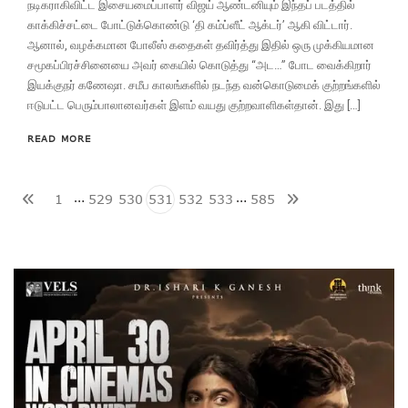
நடிகராகிவிட்ட இசையமைப்பாளர் விஜய் ஆண்டனியும் இந்தப் படத்தில்
காக்கிச்சட்டை போட்டுக்கொண்டு ‘தி கம்ப்ளீட் ஆக்டர்’ ஆகி விட்டார்.
ஆனால், வழக்கமான போலீஸ் கதைகள் தவிர்த்து இதில் ஒரு முக்கியமான
சமூகப்பிரச்சினையை அவர் கையில் கொடுத்து “அட…” போட வைக்கிறார்
இயக்குநர் கணேஷா. சமீப காலங்களில் நடந்த வன்கொடுமைக் குற்றங்களில்
ஈடுபட்ட பெரும்பாலானவர்கள் இளம் வயது குற்றவாளிகள்தான். இது […]
READ MORE
…
…
1
529
530
531
532
533
585