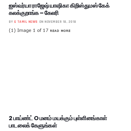
ஐஸ்வர்யா ராஜேஷ் யாஷிகா கிறிஸ்துமஸ் கேக்
கலக்குறாங்க – கேலரி
BY
G TAMIL NEWS
ON NOVEMBER 18, 2018
(1) Image 1 of 17
READ MORE
2 பாய்ண்ட் O மனம் மயக்கும் புள்ளினங்காள்
பாடலைக் கேளுங்கள்