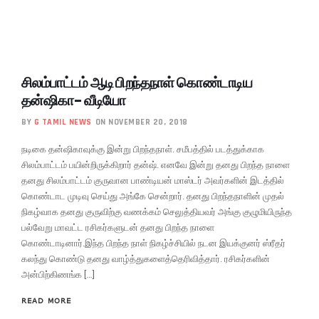
சிலம்பாட்டம் ஆடி பிறந்தநாள் கொண்டாடிய
தன்ஷிகா- வீடியோ
BY
G TAMIL NEWS
ON NOVEMBER 20, 2018
நடிகை தன்ஷிகாவுக்கு இன்று பிறந்தநாள். சமீபத்தில் படத்துக்காக
சிலம்பாட்டம் பயின்றிருக்கிறார் தன்ஷ். எனவே இன்று தனது பிறந்த நாளை
தனது சிலம்பாட்டம் குருவான பாண்டியன் மாஸ்டர் அவர்களின் இடத்தில்
கொண்டாட முடிவு செய்து அங்கே சென்றார். தனது பிறந்தநாளின் முதல்
நிகழ்வாக தனது குருவிற்கு வணக்கம் செலுத்தியவர் அங்கு குழுமியிருந்த
பல்வேறு மாவட்ட ரசிகர்களுடன் தனது பிறந்த நாளை
கொண்டாடினார்.இந்த பிறந்த நாள் நிகழ்ச்சியில் நடன இயக்குனர் ஸ்ரீதர்
கலந்து கொண்டு தனது வாழ்த்துகளைத்தெரிவித்தார். ரசிகர்களின்
அன்பிற்கிணங்க […]
READ MORE