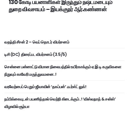
130 கோடி பயனாளிகள் இருந்தும் நஷ்டமடையும்
துறை விவசாயம் – இயக்குநர் ஆர்.கண்ணன்
வதந்தி சீசன் 2 – வெப் தொடர் விமர்சனம்
டிசி (DC) திரைப்பட விமர்சனம் (3.5/5)
சென்னை பன்னாட்டு விமான நிலையத்தில் உயிர்காக்கும் ஏ.இ.டி கருவிகளை
நிறுவும் காவேரி மருத்துவமனை..!
வரவேற்பைப் பெறும் ஜீவாவின் ‘தகப்பன்’ ஃபர்ஸ்ட் லுக்!
நம்பிக்கையுடன் பயணித்தால் வெற்றி கிடைக்கும்..! ‘விஸ்வநாத் & சன்ஸ்’
விழாவில் சூர்யா