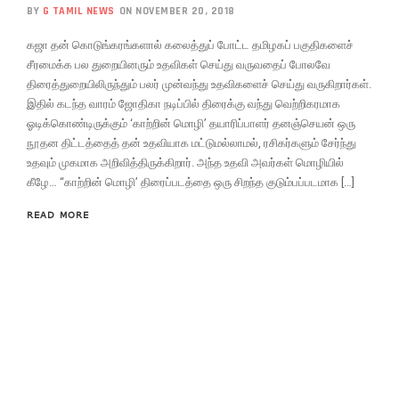
BY
G TAMIL NEWS
ON NOVEMBER 20, 2018
கஜா தன் கொடுங்கரங்களால் கலைத்துப் போட்ட தமிழகப் பகுதிகளைச்
சீரமைக்க பல துறையினரும் உதவிகள் செய்து வருவதைப் போலவே
திரைத்துறையிலிருந்தும் பலர் முன்வந்து உதவிகளைச் செய்து வருகிறார்கள்.
இதில் கடந்த வாரம் ஜோதிகா நடிப்பில் திரைக்கு வந்து வெற்றிகரமாக
ஓடிக்கொண்டிருக்கும் ‘காற்றின் மொழி’ தயாரிப்பாளர் தனஞ்செயன் ஒரு
நூதன திட்டத்தைத் தன் உதவியாக மட்டுமல்லாமல், ரசிகர்களும் சேர்ந்து
உதவும் முகமாக அறிவித்திருக்கிறார். அந்த உதவி அவர்கள் மொழியில்
கீழே… “காற்றின் மொழி’ திரைப்படத்தை ஒரு சிறந்த குடும்பப்படமாக […]
READ MORE