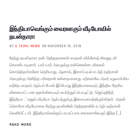
இந்தியாவெங்கும் வைரலாகும் வீடியோவில்
நயன்தாரா
BY
G TAMIL NEWS
ON NOVEMBER 19, 2018
நேற்று நயன்தாரா தன் பிறந்தநாளைக் காதலர் விக்னேஷ் சிவனுடன்
கொண்டாடினார். யார் யார் அவருக்கு என்னென்ன பரிசுகள்
கொடுத்தார்களோ தெரியாது. ஆனால், இசைப்புயல் ஏ.ஆர்.ரஹ்மான்
அவருக்கு அளித்த பரிசுதான் உன்னதமானது. ஏற்கனவே அவர் உருவாக்கிய
வந்தே மாதரம் ஆல்பம் போல் இப்போது இந்தியாவையும், இந்திய தேசிய
விளையாட்டான ஹாக்கியையும் உயர்த்தும் பொருட்டு, ‘ஜெய்ஹிந்த்
இந்தியா…’ எனும் வீடியோ ஆல்பத்துக்கு இசையமைத்திருக்கிறார். அதன்
ப்ரொமோ வீடியோவை நேற்று நயன்ஸின் பிறந்தநாளில் ஏ.ஆர்.ரஹ்மான்
வெளியிட்டார். இந்தியாவெங்கும் பரபரப்பாக வைரலாகிவரும் இந்த […]
READ MORE