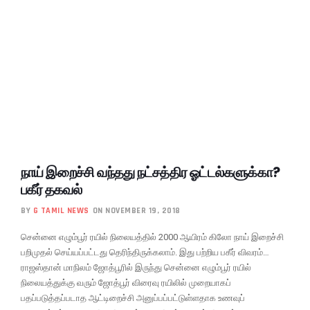
நாய் இறைச்சி வந்தது நட்சத்திர ஓட்டல்களுக்கா?
பகீர் தகவல்
BY
G TAMIL NEWS
ON NOVEMBER 19, 2018
சென்னை எழும்பூர் ரயில் நிலையத்தில் 2000 ஆயிரம் கிலோ நாய் இறைச்சி
பறிமுதல் செய்யப்பட்டது தெரிந்திருக்கலாம். இது பற்றிய பகீர் விவரம்…
ராஜஸ்தான் மாநிலம் ஜோத்பூரில் இருந்து சென்னை எழும்பூர் ரயில்
நிலையத்துக்கு வரும் ஜோத்பூர் விரைவு ரயிலில் முறையாகப்
பதப்படுத்தப்படாத ஆட்டிறைச்சி அனுப்பப்பட்டுள்ளதாக உணவுப்