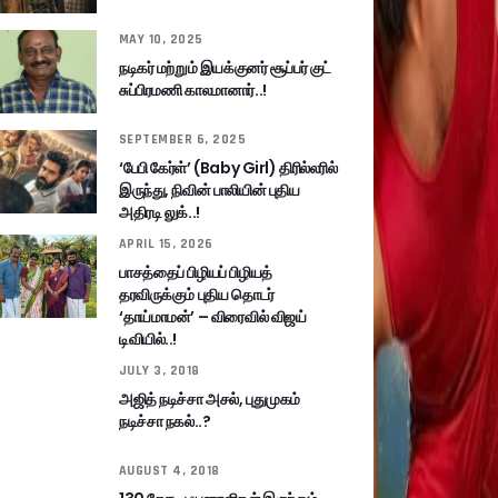
MAY 10, 2025
நடிகர் மற்றும் இயக்குனர் சூப்பர் குட்
சுப்பிரமணி காலமானார்..!
SEPTEMBER 6, 2025
‘பேபி கேர்ள்’ (Baby Girl) திரில்லரில்
இருந்து, நிவின் பாலியின் புதிய
அதிரடி லுக்..!
APRIL 15, 2026
பாசத்தைப் பிழியப் பிழியத்
தரவிருக்கும் புதிய தொடர்
‘தாய்மாமன்’ – விரைவில் விஜய்
டிவியில்..!
JULY 3, 2018
அஜித் நடிச்சா அசல், புதுமுகம்
நடிச்சா நகல்..?
AUGUST 4, 2018