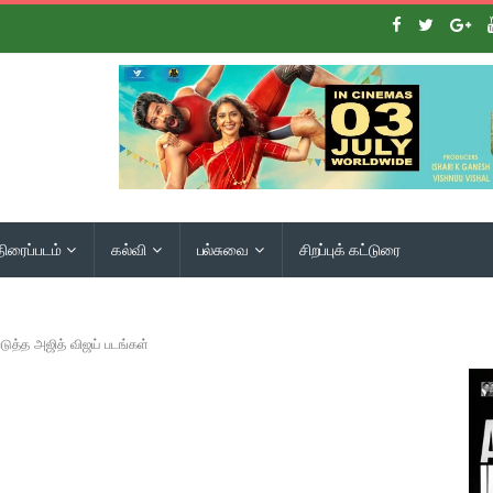
திரைப்படம்
கல்வி
பல்சுவை
சிறப்புக் கட்டுரை
ுத்த அஜித் விஜய் படங்கள்