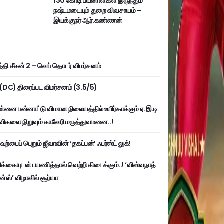
130 கோடி பயனாளிகள் இருந்தும்
நஷ்டமடையும் துறை விவசாயம் –
இயக்குநர் ஆர்.கண்ணன்
்தி சீசன் 2 – வெப் தொடர் விமர்சனம்
ி (DC) திரைப்பட விமர்சனம் (3.5/5)
்னை பன்னாட்டு விமான நிலையத்தில் உயிர்காக்கும் ஏ.இ.டி
விகளை நிறுவும் காவேரி மருத்துவமனை..!
ற்பைப் பெறும் ஜீவாவின் ‘தகப்பன்’ ஃபர்ஸ்ட் லுக்!
பிக்கையுடன் பயணித்தால் வெற்றி கிடைக்கும்..! ‘விஸ்வநாத்
ன்ஸ்’ விழாவில் சூர்யா