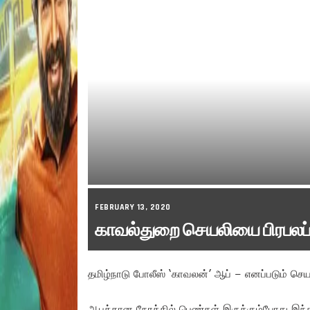
FEBRUARY 13, 2020
காவல்துறை செயலியை பிரபலப்ப
தமிழ்நாடு போலீஸ் ‘காவலன்’ ஆப் – எனப்படும் ச
ஆபத்தான நேரத்தில் பெண்கள் இருக்கும்போது இந்