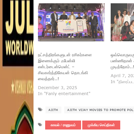
நட்சத்திரங்களுடன் ரசிகர்களை
ஒவ்வொருவரும
இணைக்கும் ஃபேன்லி
பண்ணிதான் 
என்டர்டைன்மென்ட் –
முடித்தோம்..
சிவகார்த்திகேயன் தொடங்கி
April 7, 2
வைத்தார்..!
In "திரைப்பட
December 3, 2025
In "Fanly entertainment"
AJITH
AJITH VIJAY MOVIES TO PROMOTE POL
காவல் / ராணுவம்
முக்கிய செய்திகள்