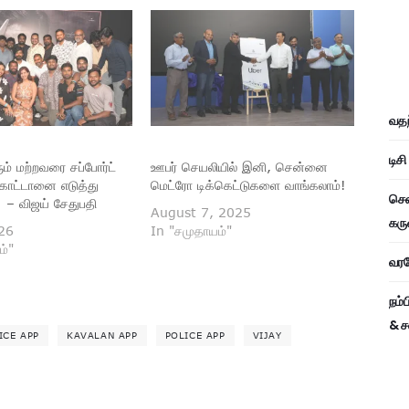
வதந
டிச
் மற்றவரை சப்போர்ட்
ஊபர் செயலியில் இனி, சென்னை
காட்டானை எடுத்து
மெட்ரோ டிக்கெட்டுகளை வாங்கலாம்!
சென
! – விஜய் சேதுபதி
August 7, 2025
கரு
026
In "சமுதாயம்"
ம்"
வரவே
நம்
& ச
ICE APP
KAVALAN APP
POLICE APP
VIJAY