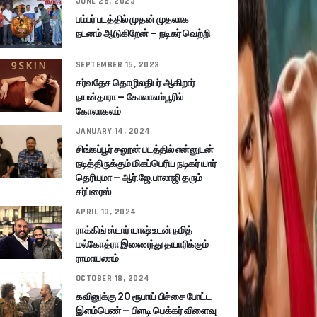
JUNE 26, 2023
பம்பர் படத்தில் முதன் முதலாக
நடனம் ஆடுகிறேன் – நடிகர் வெற்றி
SEPTEMBER 15, 2023
சர்வதேச தொழிலதிபர் ஆகிறார்
நயன்தாரா – கோலாலம்பூரில்
கோலாகலம்
JANUARY 14, 2024
சிங்கப்பூர் சலூன் படத்தில் என்னுடன்
நடித்திருக்கும் மிகப்பெரிய நடிகர் யார்
தெரியுமா – ஆர்.ஜே.பாலாஜி தரும்
சர்ப்ரைஸ்
APRIL 13, 2024
ராக்கிங் ஸ்டார் யாஷ் உடன் நமித்
மல்கோத்ரா இணைந்து தயாரிக்கும்
ராமாயணம்
OCTOBER 18, 2024
கவினுக்கு 20 ரூபாய் பிச்சை போட்ட
இளம்பெண் – பிளடி பெக்கர் விளைவு