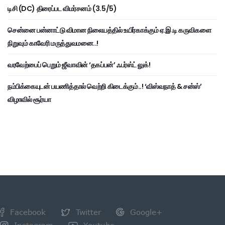
டிசி (DC) திரைப்பட விமர்சனம் (3.5/5)
சென்னை பன்னாட்டு விமான நிலையத்தில் உயிர்காக்கும் ஏ.இ.டி கருவிகளை
நிறுவும் காவேரி மருத்துவமனை..!
வரவேற்பைப் பெறும் ஜீவாவின் ‘தகப்பன்’ ஃபர்ஸ்ட் லுக்!
நம்பிக்கையுடன் பயணித்தால் வெற்றி கிடைக்கும்..! ‘விஸ்வநாத் & சன்ஸ்’
விழாவில் சூர்யா
Facebook
Twitter
Google+
Instagram
Youtube