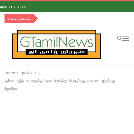
AUGUST 8, 2026
Breaking News
To
na
Home
திரைப்படம்
சூர்யா அஜித் மாதவனுக்கு பிறகு விதார்த்துடன் நடித்தது சுலபமாக, இருந்தது –
ஜோதிகா