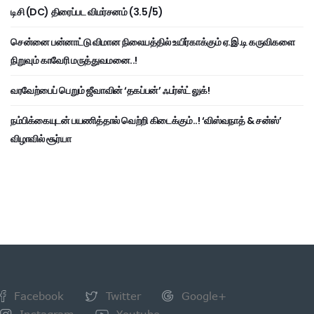
டிசி (DC) திரைப்பட விமர்சனம் (3.5/5)
சென்னை பன்னாட்டு விமான நிலையத்தில் உயிர்காக்கும் ஏ.இ.டி கருவிகளை
நிறுவும் காவேரி மருத்துவமனை..!
வரவேற்பைப் பெறும் ஜீவாவின் ‘தகப்பன்’ ஃபர்ஸ்ட் லுக்!
நம்பிக்கையுடன் பயணித்தால் வெற்றி கிடைக்கும்..! ‘விஸ்வநாத் & சன்ஸ்’
விழாவில் சூர்யா
Facebook
Twitter
Google+