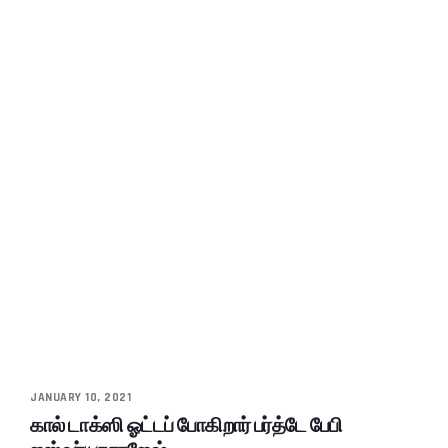
JANUARY 10, 2021
கால் டாக்ஸி ஓட்டப் போகிறார் பர்த்டே பேபி