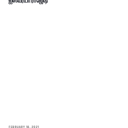
ஐஸ்வர்யா ராஜேஷ்
FEBRUARY 18, 2021