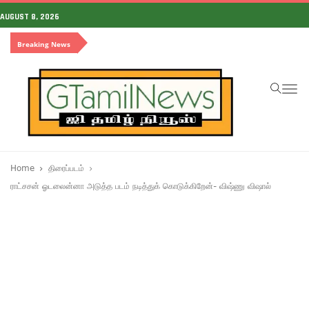
AUGUST 8, 2026
Breaking News
To
na
Home
திரைப்படம்
ராட்சசன் ஓடலைன்னா அடுத்த படம் நடித்துக் கொடுக்கிறேன்- விஷ்ணு விஷால்