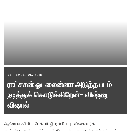
SEPTEMBER 26, 2018
ராட்சசன் ஓடலைன்னா அடுத்த படம்
நடித்துக் கொடுக்கிறேன்- விஷ்ணு
விஷால்
ஆக்ஸஸ் ஃபிலிம் பேக்டரி ஜி டில்லிபாபு, ஸ்கைலார்க்
எண்டர்டெயின்மெண்ட் உடன் இணைந்து தயாரித்திருக்கும் படம்