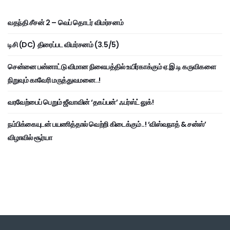
வதந்தி சீசன் 2 – வெப் தொடர் விமர்சனம்
டிசி (DC) திரைப்பட விமர்சனம் (3.5/5)
சென்னை பன்னாட்டு விமான நிலையத்தில் உயிர்காக்கும் ஏ.இ.டி கருவிகளை
நிறுவும் காவேரி மருத்துவமனை..!
வரவேற்பைப் பெறும் ஜீவாவின் ‘தகப்பன்’ ஃபர்ஸ்ட் லுக்!
நம்பிக்கையுடன் பயணித்தால் வெற்றி கிடைக்கும்..! ‘விஸ்வநாத் & சன்ஸ்’
விழாவில் சூர்யா