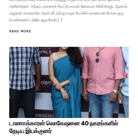
அளிக்கிறார். அந்தப் புகாரைக் கேட்டு காவல் நிலையம் சிரிக்கிறது. ஆனால்
மறுநாள் காலையில அவர் வீட்டுக்கு வரும் போலீஸ் காணாமல் போன ஒரு
பெண்ணைப் பற்றிய ஒரு கேஸ் […]
READ MORE
டாணாக்காரன் லொகேஷனை 40 நகரங்களில்
தேடிய இயக்குனர்