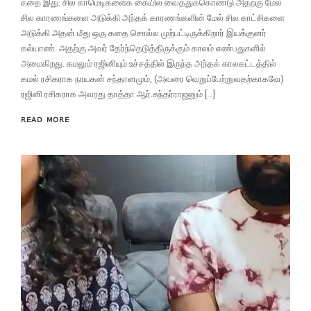
கதை இது. சில காமெடிகளைக் கையில் வைத்துக்கொண்டு அதற்கு மேல்
சில காரணங்களை அடுக்கி அந்தக் காரணங்களின் மேல் சில காட்சிகளை
அடுக்கி அதன் மீது ஒரு கதை சொல்ல முற்பட்டிருக்கிறார் இயக்குனர்
கல்யாண். அதற்கு அவர் தேர்ந்தெடுத்திருக்கும் காலம் எண்பதுகளில்
அமைகிறது. கமலும் ரஜினியும் உச்சத்தில் இருந்த அந்தக் காலகட்டத்தில்
கமல் ரசிகராக நாயகன் சந்தானமும், (அவரை வெறுப்பேற்றுவதற்காகவே)
ரஜினி ரசிகராக அவரது தாத்தா ஆர்.சுந்தர்ராஜனும் […]
READ MORE