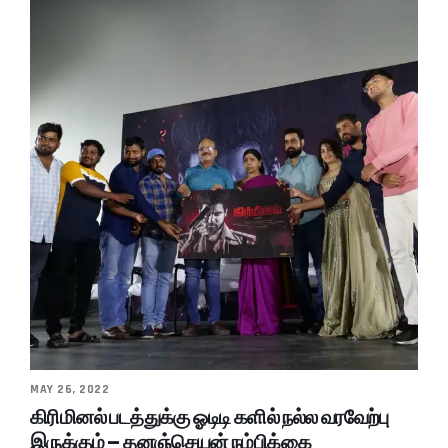
MAY 26, 2022
கிரிமினல் படத்துக்கு ஓடிடி களில் நல்ல வரவேற்பு
இருக்கும் – தனஞ்செயன் நம்பிக்கை