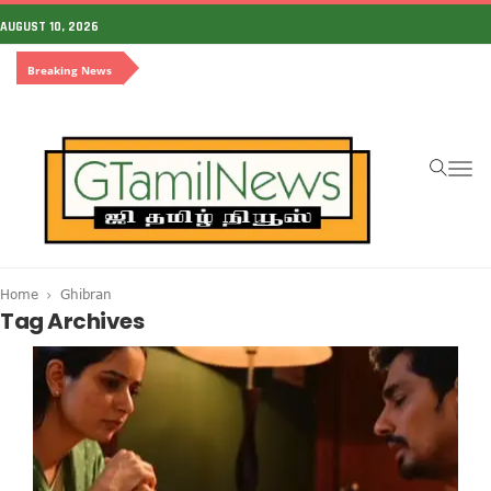
AUGUST 10, 2026
Breaking News
To
na
Home
Ghibran
Tag Archives