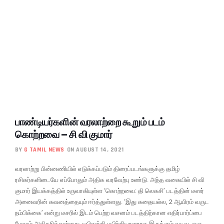
பாண்டியர்களின் வரலாற்றை கூறும் படம்
கொற்றவை – சி வி குமார்
BY
G TAMIL NEWS
ON AUGUST 14, 2021
வரலாற்று பின்னணியில் எடுக்கப்படும் திரைப்படங்களுக்கு தமிழ்
ரசிகர்களிடையே எப்போதும் அதிக வரவேற்பு உண்டு. அந்த வகையில் சி வி
குமார் இயக்கத்தில் உருவாகியுள்ள ‘கொற்றவை: தி லெகசி’ படத்தின் டீஸர்
அனைவரின் கவனத்தையும் ஈர்த்துள்ளது. ‘இது கதையல்ல, 2 ஆயிரம் வருட
நம்பிக்கை’ என்று டீசரில் இடம் பெற்ற வசனம் படத்திற்கான எதிர்பார்ப்பை
மேலும் அதிகரித்துள்ளது. யுபிஎஸ்சி பயிற்சியாளராக இருக்கும் வடிவு, ஒரு