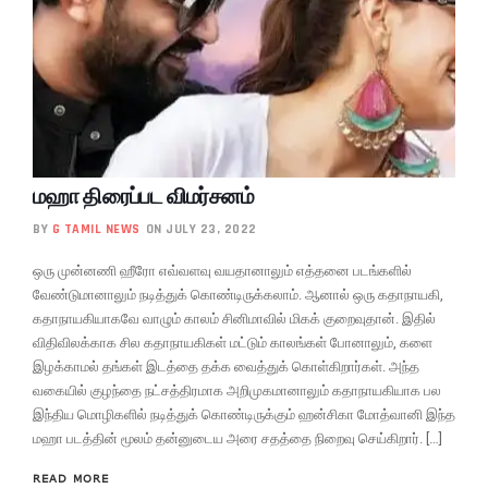
மஹா திரைப்பட விமர்சனம்
BY
G TAMIL NEWS
ON JULY 23, 2022
ஒரு முன்னணி ஹீரோ எவ்வளவு வயதானாலும் எத்தனை படங்களில்
வேண்டுமானாலும் நடித்துக் கொண்டிருக்கலாம். ஆனால் ஒரு கதாநாயகி,
கதாநாயகியாகவே வாழும் காலம் சினிமாவில் மிகக் குறைவுதான். இதில்
விதிவிலக்காக சில கதாநாயகிகள் மட்டும் காலங்கள் போனாலும், களை
இழக்காமல் தங்கள் இடத்தை தக்க வைத்துக் கொள்கிறார்கள். அந்த
வகையில் குழந்தை நட்சத்திரமாக அறிமுகமானாலும் கதாநாயகியாக பல
இந்திய மொழிகளில் நடித்துக் கொண்டிருக்கும் ஹன்சிகா மோத்வானி இந்த
மஹா படத்தின் மூலம் தன்னுடைய அரை சதத்தை நிறைவு செய்கிறார். […]
READ MORE