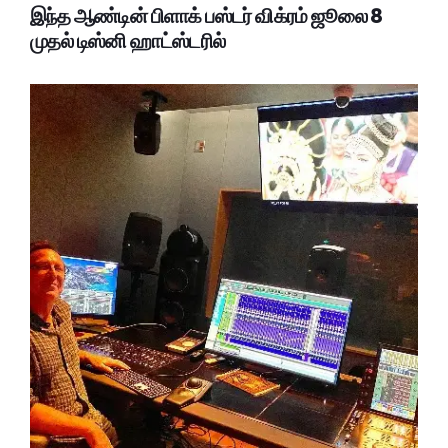
இந்த ஆண்டின் பிளாக் பஸ்டர் விக்ரம் ஜூலை 8
முதல் டிஸ்னி ஹாட்ஸ்டரில்