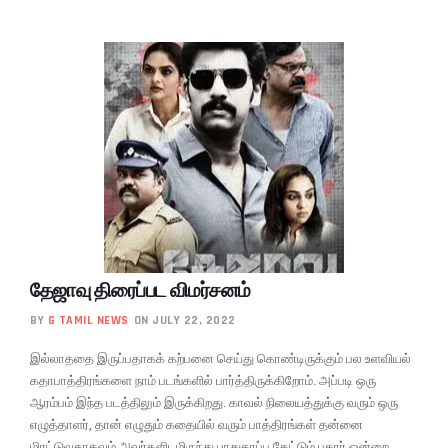
தேஜாவு திரைப்பட விமர்சனம்
BY
G TAMIL NEWS
ON JULY 22, 2022
இல்லாததை இருப்பதாகக் கற்பனை செய்து கொண்டிருக்கும் பல உளவியல்
கதாபாத்திரங்களை நாம் படங்களில் பார்த்திருக்கிறோம். அப்படி ஒரு
ஆரம்பம் இந்த படத்திலும் இருக்கிறது. காவல் நிலையத்துக்கு வரும் ஒரு
எழுத்தாளர், தான் எழுதும் கதையில் வரும் பாத்திரங்கள் தன்னை
மிரட்டுவதாகவும் அவர்களிடமிருந்து பாதுகாப்பு கேட்டும் புகார் ஒன்றை