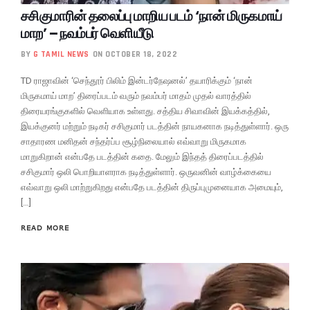
சசிகுமாரின் தலைப்பு மாறிய படம் ‘நான் மிருகமாய்
மாற’ – நவம்பர் வெளியீடு
BY
G TAMIL NEWS
ON OCTOBER 18, 2022
TD ராஜாவின் ‘செந்தூர் பிலிம் இன்டர்நேஷனல்’ தயாரிக்கும் ‘நான்
மிருகமாய் மாற’ திரைப்படம் வரும் நவம்பர் மாதம் முதல் வாரத்தில்
திரையரங்குகளில் வெளியாக உள்ளது. சத்திய சிவாவின் இயக்கத்தில்,
இயக்குனர் மற்றும் நடிகர் சசிகுமார் படத்தின் நாயகனாக நடித்துள்ளார். ஒரு
சாதாரண மனிதன் சந்தர்ப்ப சூழ்நிலையால் எவ்வாறு மிருகமாக
மாறுகிறான் என்பதே படத்தின் கதை. மேலும் இந்தத் திரைப்படத்தில்
சசிகுமார் ஒலி பொறியாளராக நடித்துள்ளார். ஒருவனின் வாழ்க்கையை
எவ்வாறு ஒலி மாற்றுகிறது என்பதே படத்தின் திருப்புமுனையாக அமையும்,
[…]
READ MORE