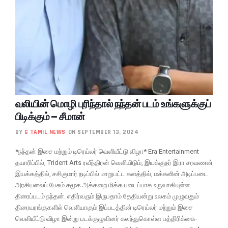
வலியின் மொழி புரிந்தால் நந்தன் படம் உங்களுக்குப்
பிடிக்கும் – சீமான்
BY
G TAMIL NEWS
ON SEPTEMBER 13, 2024
*நந்தன் இசை மற்றும் டிரெய்லர் வெளியீட்டு விழா* Era Entertainment
தயாரிப்பில், Trident Arts ரவீந்திரன் வெளியிடும், இயக்குநர் இரா சரவணன்
இயக்கத்தில், சசிகுமார் நடிப்பில் மாறுபட்ட களத்தில், மக்களின் அடிப்படை
அரசியலைப் பேசும் சமூக அக்கறை மிக்க படைப்பாக உருவாகியுள்ள
திரைப்படம் நந்தன். எதிர்வரும் இருபதாம் தேதியன்று உலகம் முழுவதும்
திரையரங்குகளில் வெளியாகும் இப்படத்தின் டிரெய்லர் மற்றும் இசை
வெளியீட்டு விழா இன்று படக்குழுவினர் கலந்துகொள்ள பத்திரிக்கை-