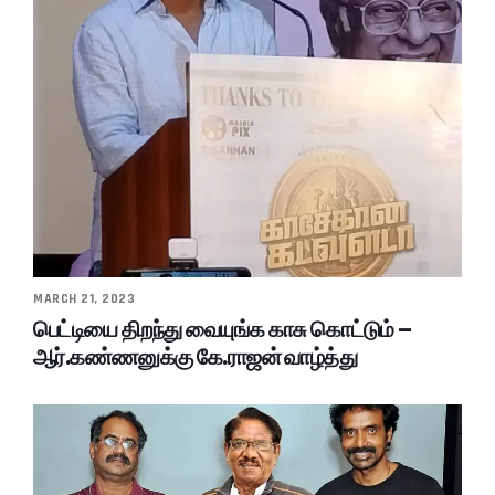
MARCH 21, 2023
பெட்டியை திறந்து வையுங்க காசு கொட்டும் –
ஆர்.கண்ணனுக்கு கே.ராஜன் வாழ்த்து