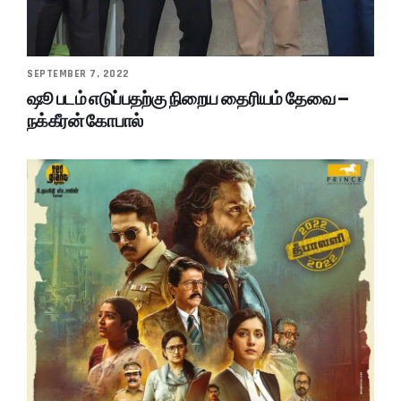
SEPTEMBER 7, 2022
ஷூ படம் எடுப்பதற்கு நிறைய தைரியம் தேவை –
நக்கீரன் கோபால்