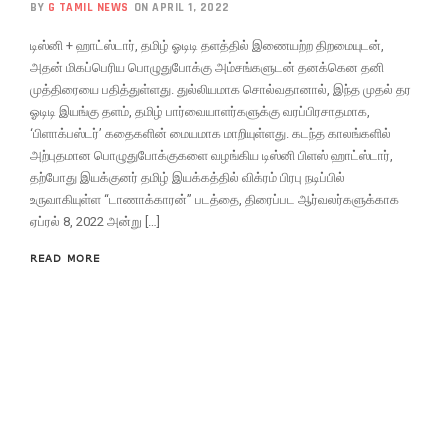
BY
G TAMIL NEWS
ON APRIL 1, 2022
டிஸ்னி + ஹாட்ஸ்டார், தமிழ் ஓடிடி தளத்தில் இணையற்ற திறமையுடன்,
அதன் மிகப்பெரிய பொழுதுபோக்கு அம்சங்களுடன் தனக்கென தனி
முத்திரையை பதித்துள்ளது. துல்லியமாக சொல்வதானால், இந்த முதல் தர
ஓடிடி இயங்கு தளம், தமிழ் பார்வையாளர்களுக்கு வரப்பிரசாதமாக,
‘பிளாக்பஸ்டர்’ கதைகளின் மையமாக மாறியுள்ளது. கடந்த காலங்களில்
அற்புதமான பொழுதுபோக்குகளை வழங்கிய டிஸ்னி பிளஸ் ஹாட்ஸ்டார்,
தற்போது இயக்குனர் தமிழ் இயக்கத்தில் விக்ரம் பிரபு நடிப்பில்
உருவாகியுள்ள “டாணாக்காரன்” படத்தை, திரைப்பட ஆர்வலர்களுக்காக
ஏப்ரல் 8, 2022 அன்று […]
READ MORE