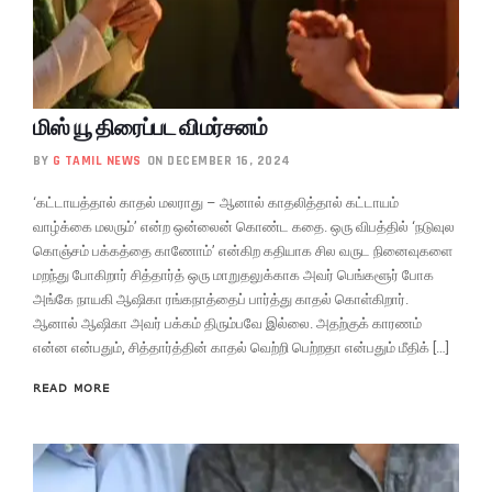
மிஸ் யூ திரைப்பட விமர்சனம்
BY
G TAMIL NEWS
ON DECEMBER 16, 2024
‘கட்டாயத்தால் காதல் மலராது – ஆனால் காதலித்தால் கட்டாயம்
வாழ்க்கை மலரும்’ என்ற ஒன்லைன் கொண்ட கதை. ஒரு விபத்தில் ‘நடுவுல
கொஞ்சம் பக்கத்தை காணோம்’ என்கிற கதியாக சில வருட நினைவுகளை
மறந்து போகிறார் சித்தார்த் ஒரு மாறுதலுக்காக அவர் பெங்களூர் போக
அங்கே நாயகி ஆஷிகா ரங்கநாத்தைப் பார்த்து காதல் கொள்கிறார்.
ஆனால் ஆஷிகா அவர் பக்கம் திரும்பவே இல்லை. அதற்குக் காரணம்
என்ன என்பதும், சித்தார்த்தின் காதல் வெற்றி பெற்றதா என்பதும் மீதிக் […]
READ MORE