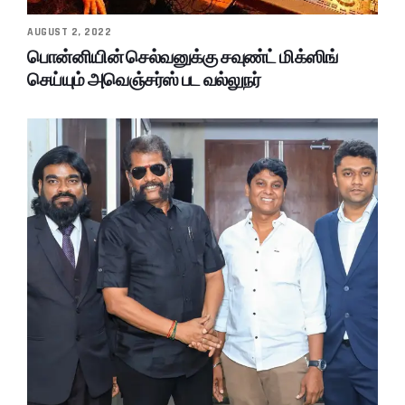
AUGUST 2, 2022
பொன்னியின் செல்வனுக்கு சவுண்ட் மிக்ஸிங்
செய்யும் அவெஞ்சர்ஸ் பட வல்லுநர்