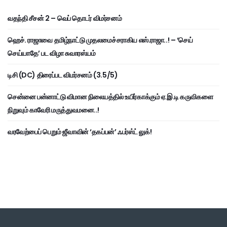
வதந்தி சீசன் 2 – வெப் தொடர் விமர்சனம்
ஹெச். ராஜாவை தமிழ்நாட்டு முதலமைச்சராகிய எஸ்.ராஜா..! – ‘செய்
செய்யாதே’ பட விழா சுவாரஸ்யம்
டிசி (DC) திரைப்பட விமர்சனம் (3.5/5)
சென்னை பன்னாட்டு விமான நிலையத்தில் உயிர்காக்கும் ஏ.இ.டி கருவிகளை
நிறுவும் காவேரி மருத்துவமனை..!
வரவேற்பைப் பெறும் ஜீவாவின் ‘தகப்பன்’ ஃபர்ஸ்ட் லுக்!