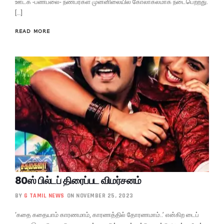
ஊடக -பண்பலை- நண்பர்கள் முன்னிலையில் கோலாகலமாக நடைபெற்றது.
[…]
READ MORE
80ஸ் பில்டப் திரைப்பட விமர்சனம்
BY
G TAMIL NEWS
ON NOVEMBER 25, 2023
‘கதை கதையாம் காரணமாம், காரணத்தில் தோரணமாம்..’ என்கிற டைப்