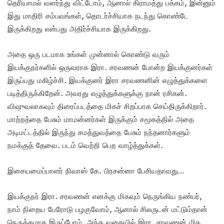
தெரியாமல் வளர்ந்து விட்டோம், ஆனால் கிராமத்து பக்கம், இன்னும்
இது மாதிரி சம்பவங்கள், தொடர்ச்சியாக நடந்து கொண்டே
இருக்கிறது என்பது அதிர்ச்சியாக இருக்கிறது.
அதை ஒரு படமாக உங்கள் முன்னால் கொண்டு வரும்
இயக்குநர்களில் ஒருவராக இரா. சரவணன் போன்ற இயக்குனர்கள்
இருப்பது மகிழ்ச்சி. இயக்குனர் இரா சரவணனின் எழுத்துக்களை
படித்திருக்கிறேன். அவரது எழுத்துக்களுக்கு நான் ரசிகன்.
விஷுவலாகவும் திரைப்படத்தை மிகச் சிறப்பாக செய்திருக்கிறார்.
மாற்றத்தை பேசும் மாமன்னர்கள் இருக்கும் சமூகத்தில் அதை
அடிமட்டத்தில் இருந்து சமத்துவத்தை பேசும் நந்தனார்களும்
நமக்குத் தேவை. படம் வெற்றி பெற வாழ்த்துக்கள்.
இசையமைப்பாளர் நிவாஸ் கே. பிரசன்னா பேசியதாவது…
இயக்குநர் இரா. சரவணன் எனக்கு மிகவும் நெருங்கிய நண்பர்,
நாம் நிறைய பேரோடு பழகுவோம், ஆனால் சிலருடன் மட்டும்தான்
நெருக்கமாக இருப்போம், அந்த வகையில் இரா. சரவணன் மிக