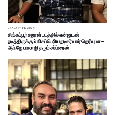
JANUARY 14, 2024
சிங்கப்பூர் சலூன் படத்தில் என்னுடன்
நடித்திருக்கும் மிகப்பெரிய நடிகர் யார் தெரியுமா –
ஆர்.ஜே.பாலாஜி தரும் சர்ப்ரைஸ்