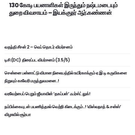
130 கோடி பயனாளிகள் இருந்தும் நஷ்டமடையும்
துறை விவசாயம் – இயக்குநர் ஆர்.கண்ணன்
வதந்தி சீசன் 2 – வெப் தொடர் விமர்சனம்
டிசி (DC) திரைப்பட விமர்சனம் (3.5/5)
சென்னை பன்னாட்டு விமான நிலையத்தில் உயிர்காக்கும் ஏ.இ.டி கருவிகளை
நிறுவும் காவேரி மருத்துவமனை..!
வரவேற்பைப் பெறும் ஜீவாவின் ‘தகப்பன்’ ஃபர்ஸ்ட் லுக்!
நம்பிக்கையுடன் பயணித்தால் வெற்றி கிடைக்கும்..! ‘விஸ்வநாத் & சன்ஸ்’
விழாவில் சூர்யா