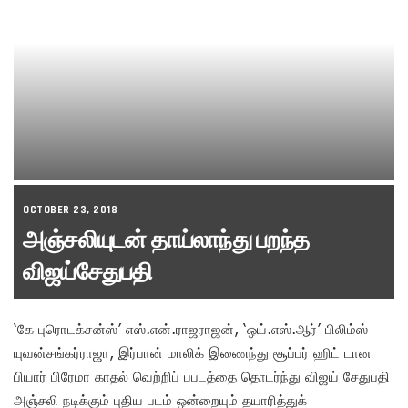
OCTOBER 23, 2018
அஞ்சலியுடன் தாய்லாந்து பறந்த
விஜய்சேதுபதி
‘கே புரொடக்சன்ஸ்’ எஸ்.என்.ராஜராஜன், ‘ஒய்.எஸ்.ஆர்’ பிலிம்ஸ்
யுவன்சங்கர்ராஜா, இர்பான் மாலிக் இணைந்து சூப்பர் ஹிட் டான
பியார் பிரேமா காதல் வெற்றிப் பபடத்தை தொடர்ந்து விஜய் சேதுபதி
அஞ்சலி நடிக்கும் புதிய படம் ஒன்றையும் தயாரித்துக்