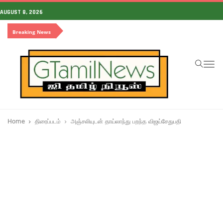
AUGUST 8, 2026
Breaking News
To
na
Home
திரைப்படம்
அஞ்சலியுடன் தாய்லாந்து பறந்த விஜய்சேதுபதி