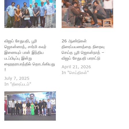
விஜய் சேதுபதி, பூரி
26 ஆண்டுகள்
ஜெகன்னாத், சார்மி கவுர்
திரைப்பயணத்தை நிறைவு
இணையும் பான் இந்திய
செய்த பூரி ஜெகன்நாத் –
படப்பிடிப்பு இன்று
விஜய் சேதுபதி பாராட்டு
ஹைதராபாத்தில் தொடங்கியது
April 21, 2026
!
In "செய்திகள்"
July 7, 2025
In "திரைப்படம்"