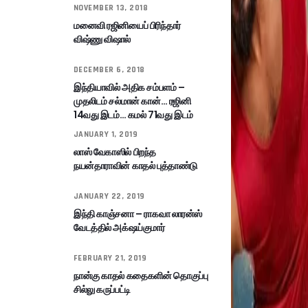
NOVEMBER 13, 2018
மனைவி ரஜினியைப் பிரிந்தார்
விஷ்ணு விஷால்
DECEMBER 6, 2018
இந்தியாவில் அதிக சம்பளம் –
முதலிடம் சல்மான் கான்… ரஜினி
14வது இடம்… கமல் 71வது இடம்
JANUARY 1, 2019
லாஸ் வேகாஸில் பிறந்த
நயன்தாராவின் காதல் புத்தாண்டு
JANUARY 22, 2019
இந்தி காஞ்சனா – ராகவா லாரன்ஸ்
வேடத்தில் அக்‌ஷய்குமார்
FEBRUARY 21, 2019
நான்கு காதல் கதைகளின் தொகுப்பு
சில்லு கருப்பட்டி