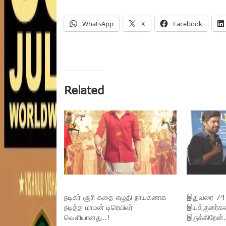
WhatsApp
X
Facebook
Related
நடிகர் சூரி கதை எழுதி நாயகனாக
இதுவரை 74 
நடித்த மாமன் டிரெயிலர்
இயக்குனர்கள
வெளியானது..!
இருக்கிறேன்..