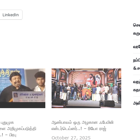
LinkedIn
சென
கரு
வரவே
நம்
& ச
வதந
கதாப
அன்
புதுமுக
ஆண்பாவம் ஒரு அழகான ஃபேமிலி
ை அறிமுகப்படுத்தி
என்டர்டெய்னர்..! – ரியோ ராஜ்
! – பிரபு
October 27, 2025