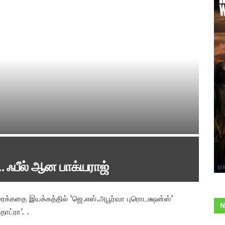
 ஃபீல் ஆன பாக்யராஜ்
ரைக்கதை இயக்கத்தில் ‘ஜெ.எஸ்.அபூர்வா புரொடக்ஷன்ஸ்’
N
ொட்ரா’. .