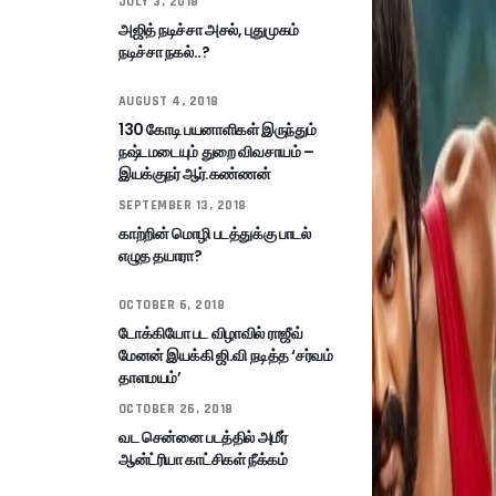
JULY 3, 2018
அஜித் நடிச்சா அசல், புதுமுகம்
நடிச்சா நகல்..?
AUGUST 4, 2018
130 கோடி பயனாளிகள் இருந்தும்
நஷ்டமடையும் துறை விவசாயம் –
இயக்குநர் ஆர்.கண்ணன்
SEPTEMBER 13, 2018
காற்றின் மொழி படத்துக்கு பாடல்
எழுத தயாரா?
OCTOBER 6, 2018
டோக்கியோ பட விழாவில் ராஜீவ்
மேனன் இயக்கி ஜி.வி நடித்த ‘சர்வம்
தாளமயம்’
OCTOBER 26, 2018
வட சென்னை படத்தில் அமீர்
ஆன்ட்ரியா காட்சிகள் நீக்கம்