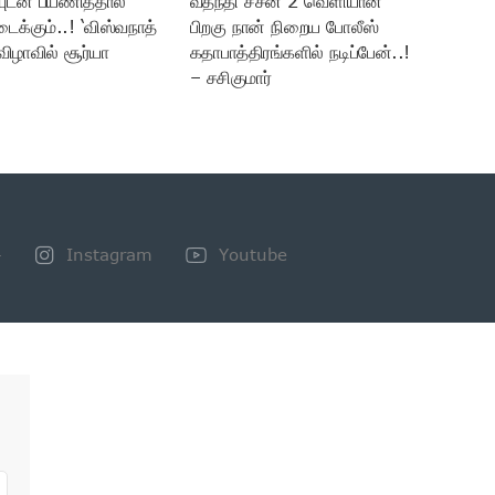
யுடன் பயணித்தால்
வதந்தி சீசன் 2 வெளியான
டைக்கும்..! ‘விஸ்வநாத்
பிறகு நான் நிறைய போலீஸ்
விழாவில் சூர்யா
கதாபாத்திரங்களில் நடிப்பேன்..!
– சசிகுமார்
+
Instagram
Youtube