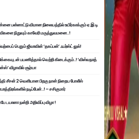
்னை பன்னாட்டு விமான நிலையத்தில் உயிர்காக்கும் ஏ.இ.டி
விகளை நிறுவும் காவேரி மருத்துவமனை..!
ற்பைப் பெறும் ஜீவாவின் ‘தகப்பன்’ ஃபர்ஸ்ட் லுக்!
பிக்கையுடன் பயணித்தால் வெற்றி கிடைக்கும்..! ‘விஸ்வநாத்
ன்ஸ்’ விழாவில் சூர்யா
்தி சீசன் 2 வெளியான பிறகு நான் நிறைய போலீஸ்
ாத்திரங்களில் நடிப்பேன்..! – சசிகுமார்
பே டயானா நன்றி அறிவிப்பு விழா !