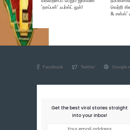
வரவேற்பைப் பெறும் ஜீவாவின்
நம்பிக்கை
‘தகப்பன்’ ஃபர்ஸ்ட் லுக்!
வெற்றி கி
& சன்ஸ்’ 
Facebook
Twitter
Google
NEWSLETTER
Get the best viral stories straight
into your inbox!