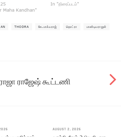
025
In "திரைப்படம்"
or Maha Kandhan"
JAN
THODRA
கே.பாக்யராஜ்
தொட்ரா
பாண்டியராஜன்
ராஜா ராஜேஷ் கூட்டணி
2026
AUGUST 2, 2026