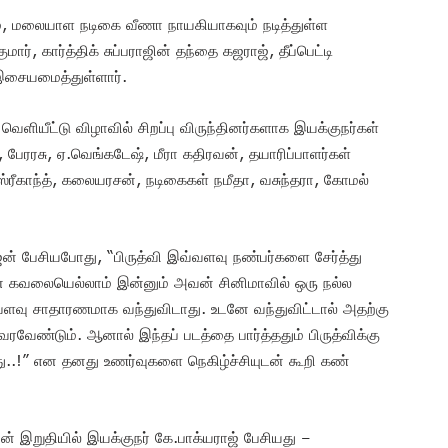
், மலையாள நடிகை வீணா நாயகியாகவும் நடித்துள்ள
ார், கார்த்திக் சுப்பராஜின் தந்தை கஜராஜ், தீப்பெட்டி
 இசையமைத்துள்ளார்.
ளியீட்டு விழாவில் சிறப்பு விருந்தினர்களாக இயக்குநர்கள்
பேரரசு, ஏ.வெங்கடேஷ், ​மீரா கதிரவன், தயாரிப்பாளர்கள்
 ஸ்ரீகாந்த், கலையரசன், நடிகைகள் நமீதா, வசுந்தரா, கோமல்
ஜன் பேசியபோது, “பிருத்வி இவ்வளவு நண்பர்களை சேர்த்து
ன் கவலையெல்லாம் இன்னும் அவன் சினிமாவில் ஒரு நல்ல
வளவு சாதாரணமாக வந்துவிடாது. உடனே வந்துவிட்டால் அதற்கு
வரவேண்டும். ஆனால் இந்தப் படத்தை பார்த்ததும் பிருத்விக்கு
து..!” என தனது உணர்வுகளை நெகிழ்ச்சியுடன் கூறி கண்
் இறுதியில் இயக்குநர் கே.பாக்யராஜ் பேசியது –