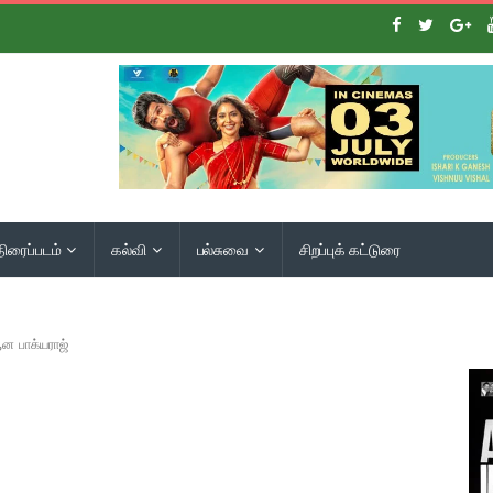
திரைப்படம்
கல்வி
பல்சுவை
சிறப்புக் கட்டுரை
ன பாக்யராஜ்