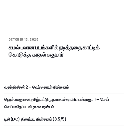
OCTOBER 13, 2020
கமல் பலான படங்களில் நடித்ததை காட்டிக்
கொடுத்த காதல் சுகுமார்
வதந்தி சீசன் 2 – வெப் தொடர் விமர்சனம்
ஹெச். ராஜாவை தமிழ்நாட்டு முதலமைச்சராகிய எஸ்.ராஜா..! – ‘செய்
செய்யாதே’ பட விழா சுவாரஸ்யம்
டிசி (DC) திரைப்பட விமர்சனம் (3.5/5)