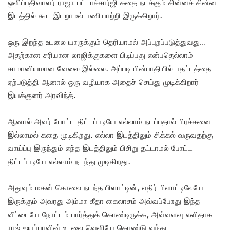
ஒளிப்பதிவாளர் ராஜா பட்டாச்சார்ஜி கதை நடக்கும் சின்னச் சின்ன
இடத்தில் கூட இடறாமல் பணியாற்றி இருக்கிறார்.
ஒரு இறந்த உடலை யாருக்கும் தெரியாமல் அப்புறப்படுத்துவது…
அதற்கான சரியான லாஜிக்குகளை பிடிப்பது என்பதெல்லாம்
சாமானியமான வேலை இல்லை. அப்படி பின்பாதியில் பதட்டத்தை
ஏற்படுத்தி ஆனால் ஒரு வழியாக அதைச் செய்து முடிக்கிறார்
இயக்குனர் அரவிந்த்.
ஆனால் அவர் போட்ட திட்டப்படியே எல்லாம் நடப்பதால் பிரச்சனை
இல்லாமல் கதை முடிகிறது. எல்லா இடத்திலும் சிக்கல் வருவதற்கு
வாய்ப்பு இருந்தும் எந்த இடத்திலும் பிசிறு தட்டாமல் போட்ட
திட்டப்படியே எல்லாம் நடந்து முடிகிறது.
அதுவும் மகன் கொலை நடந்த பிளாட்டின், எதிர் பிளாட்டிலேயே
இருக்கும் அவரது அம்மா கீதா கைலாசம் அவ்வப்போது இந்த
வீட்டையே நோட்டம் பார்த்துக் கொண்டிருக்க, அவ்வளவு எளிதாக
ராஜ் ஐயப்பாவின் உடலை வெளியே கொண்டு வந்து