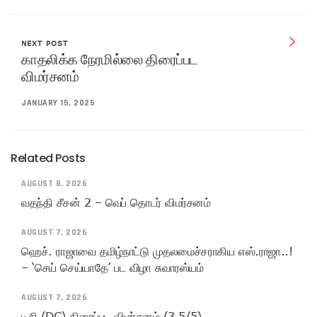
NEXT POST
காதலிக்க நேரமில்லை திரைப்பட
விமர்சனம்
JANUARY 15, 2025
Related Posts
AUGUST 8, 2026
வதந்தி சீசன் 2 – வெப் தொடர் விமர்சனம்
AUGUST 7, 2026
ஹெச். ராஜாவை தமிழ்நாட்டு முதலமைச்சராகிய எஸ்.ராஜா..!
– ‘செய் செய்யாதே’ பட விழா சுவாரஸ்யம்
AUGUST 7, 2026
டிசி (DC) திரைப்பட விமர்சனம் (3.5/5)