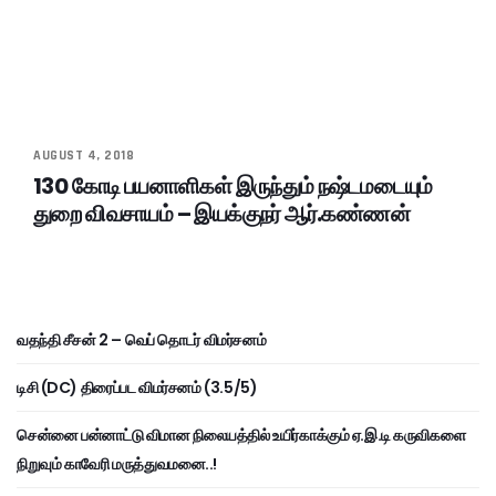
AUGUST 4, 2018
130 கோடி பயனாளிகள் இருந்தும் நஷ்டமடையும்
துறை விவசாயம் – இயக்குநர் ஆர்.கண்ணன்
வதந்தி சீசன் 2 – வெப் தொடர் விமர்சனம்
டிசி (DC) திரைப்பட விமர்சனம் (3.5/5)
சென்னை பன்னாட்டு விமான நிலையத்தில் உயிர்காக்கும் ஏ.இ.டி கருவிகளை
நிறுவும் காவேரி மருத்துவமனை..!