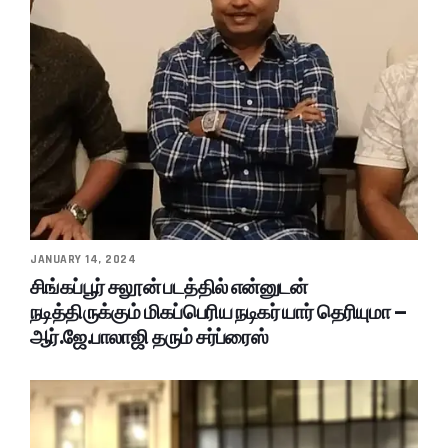
JANUARY 14, 2024
சிங்கப்பூர் சலூன் படத்தில் என்னுடன்
நடித்திருக்கும் மிகப்பெரிய நடிகர் யார் தெரியுமா –
ஆர்.ஜே.பாலாஜி தரும் சர்ப்ரைஸ்