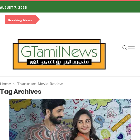
AUGUST 7, 2026
Breaking News
To
na
Home
Tharunam Movie Review
Tag Archives