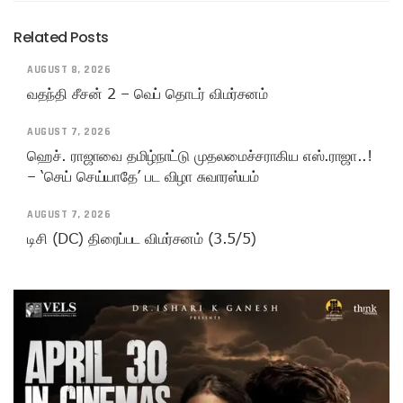
Related Posts
AUGUST 8, 2026
வதந்தி சீசன் 2 – வெப் தொடர் விமர்சனம்
AUGUST 7, 2026
ஹெச். ராஜாவை தமிழ்நாட்டு முதலமைச்சராகிய எஸ்.ராஜா..!
– ‘செய் செய்யாதே’ பட விழா சுவாரஸ்யம்
AUGUST 7, 2026
டிசி (DC) திரைப்பட விமர்சனம் (3.5/5)