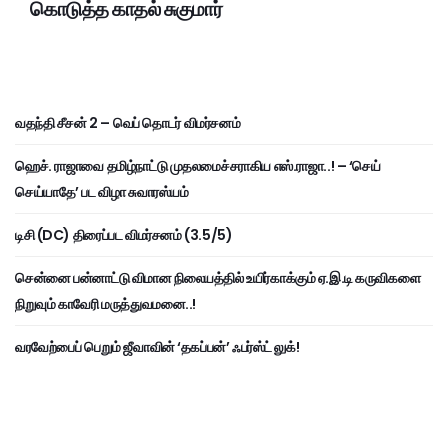
கொடுத்த காதல் சுகுமார்
வதந்தி சீசன் 2 – வெப் தொடர் விமர்சனம்
ஹெச். ராஜாவை தமிழ்நாட்டு முதலமைச்சராகிய எஸ்.ராஜா..! – ‘செய்
செய்யாதே’ பட விழா சுவாரஸ்யம்
டிசி (DC) திரைப்பட விமர்சனம் (3.5/5)
சென்னை பன்னாட்டு விமான நிலையத்தில் உயிர்காக்கும் ஏ.இ.டி கருவிகளை
நிறுவும் காவேரி மருத்துவமனை..!
வரவேற்பைப் பெறும் ஜீவாவின் ‘தகப்பன்’ ஃபர்ஸ்ட் லுக்!