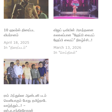
10 ஹவர்ஸ் திரைப்பட
விஜய் டிவியின் அசத்தலான
விமர்சனம்
கலகலப்பான “ஹேப்பி வைஃப்
ஹேப்பி லைஃப்” நிகழ்ச்சி..!
April 18, 2025
In "திரைப்படம்"
March 13, 2026
In "செய்திகள்"
ராம் அப்துல்லா ஆண்டனி படம்
வெளியாகும் போது தமிழ்நாடே
வாழ்த்தும்..! –
எஸ்.ஏ.சந்திரசேகரன்