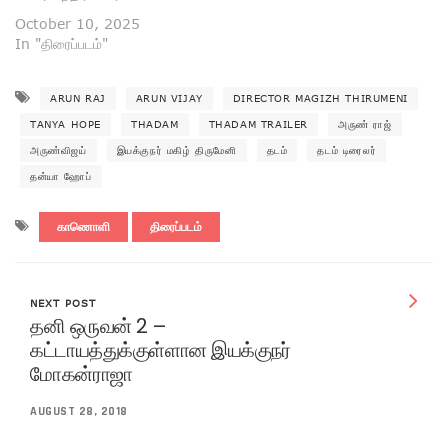
October 10, 2025
In "திரைப்படம்"
ARUN RAJ
ARUN VIJAY
DIRECTOR MAGIZH THIRUMENI
TANYA HOPE
THADAM
THADAM TRAILER
அருண் ராஜ்
அருண்விஜய்
இயக்குநர் மகிழ் திருமேனி
தடம்
தடம் டிரைலர்
தன்யா ஹோப்
காணொளி
திரைப்படம்
NEXT POST
தனி ஒருவன் 2 –
கட்டாயத்துக்குள்ளான இயக்குநர்
மோகன்ராஜா
AUGUST 28, 2018