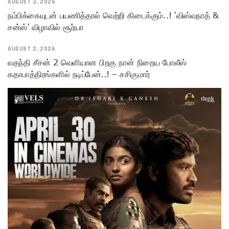
AUGUST 3, 2026
நம்பிக்கையுடன் பயணித்தால் வெற்றி கிடைக்கும்..! ‘விஸ்வநாத் &
சன்ஸ்’ விழாவில் சூர்யா
AUGUST 2, 2026
வதந்தி சீசன் 2 வெளியான பிறகு நான் நிறைய போலீஸ்
கதாபாத்திரங்களில் நடிப்பேன்..! – சசிகுமார்