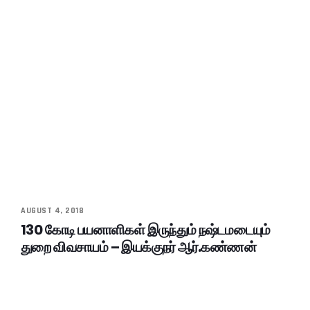
AUGUST 4, 2018
130 கோடி பயனாளிகள் இருந்தும் நஷ்டமடையும்
துறை விவசாயம் – இயக்குநர் ஆர்.கண்ணன்