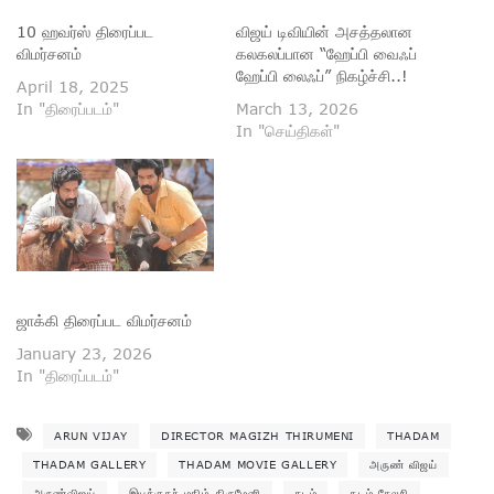
10 ஹவர்ஸ் திரைப்பட
விஜய் டிவியின் அசத்தலான
விமர்சனம்
கலகலப்பான “ஹேப்பி வைஃப்
ஹேப்பி லைஃப்” நிகழ்ச்சி..!
April 18, 2025
In "திரைப்படம்"
March 13, 2026
In "செய்திகள்"
ஜாக்கி திரைப்பட விமர்சனம்
January 23, 2026
In "திரைப்படம்"
ARUN VIJAY
DIRECTOR MAGIZH THIRUMENI
THADAM
THADAM GALLERY
THADAM MOVIE GALLERY
அருண் விஜய்
அருண்விஜய்
இயக்குநர் மகிழ் திருமேனி
தடம்
தடம் கேலரி