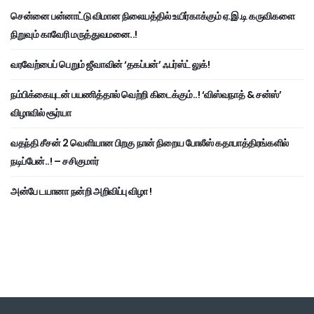
சென்னை பன்னாட்டு விமான நிலையத்தில் உயிர்காக்கும் ஏ.இ.டி கருவிகளை
நிறுவும் காவேரி மருத்துவமனை..!
வரவேற்பைப் பெறும் ஜீவாவின் ‘தகப்பன்’ ஃபர்ஸ்ட் லுக்!
நம்பிக்கையுடன் பயணித்தால் வெற்றி கிடைக்கும்..! ‘விஸ்வநாத் & சன்ஸ்’
விழாவில் சூர்யா
வதந்தி சீசன் 2 வெளியான பிறகு நான் நிறைய போலீஸ் கதாபாத்திரங்களில்
நடிப்பேன்..! – சசிகுமார்
அன்பே டயானா நன்றி அறிவிப்பு விழா !