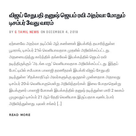
விஜய் சேதுபதி தனுஷ் ஜெயம் ரவி அதர்வா மோதும்
டிசம்பர் 3வது வாரம்
BY
G TAMIL NEWS
ON DECEMBER 4, 2018
ஏற்கனவே அதர்வா நடிப்பில் ஆர்.கண்ணன் இயக்கித் தயாரித்துள்ள
பூமராங், டிசம்பர் 21ல் வெளியாவதாக முதலில் அறிவிக்கப்பட்டது.
அதனையடுத்து கார்த்திக் தங்கவேல் இயக்கத்தில் ஜெயம் ரவி
நடித்திருக்கும் ‘அடங்க மறு’ வெளியாவதாக அறிவிக்கப்பட்டது. இந்தப்
போட்டியில் சமீபமாக பாலாஜி தரணீதரன் இயக்கி விஜய் சேதுபதி
நடித்துள்ள ‘சீதக்காதி’யும் அவர்களுக்கு ஒருநாள் முன்னதாக அதாவது
டிசம்பர் 20-ல் வெளியாகுமென்று அறிவித்தார்கள். இவை போதாதென்று
இயக்குனர் பாலாஜி மோகன் இயக்கத்தில் தனுஷ் நடித்துள்ள மாரி 2 உலகம்
முழுவதும் டிசம்பர் 21 ஆம் தேதி வெளியாக இருப்பதாக வுண்டர்பார்
அறிவித்துள்ளது. யுவன் சங்கர் […]
READ MORE