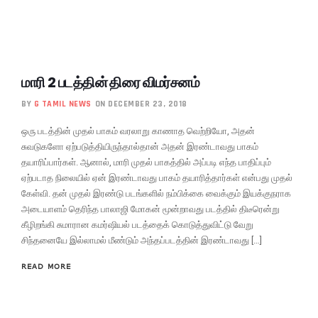
மாரி 2 படத்தின் திரை விமர்சனம்
BY
G TAMIL NEWS
ON DECEMBER 23, 2018
ஒரு படத்தின் முதல் பாகம் வரலாறு காணாத வெற்றியோ, அதன்
சுவடுகளோ ஏற்படுத்தியிருந்தால்தான் அதன் இரண்டாவது பாகம்
தயாரிப்பார்கள். ஆனால், மாரி முதல் பாகத்தில் அப்படி எந்த பாதிப்பும்
ஏற்படாத நிலையில் ஏன் இரண்டாவது பாகம் தயாரித்தார்கள் என்பது முதல்
கேள்வி. தன் முதல் இரண்டு படங்களில் நம்பிக்கை வைக்கும் இயக்குநராக
அடையாளம் தெரிந்த பாலாஜி மோகன் மூன்றாவது படத்தில் திடீரென்று
கீழிறங்கி சுமாரான கமர்ஷியல் படத்தைக் கொடுத்துவிட்டு வேறு
சிந்தனையே இல்லாமல் மீண்டும் அந்தப்படத்தின் இரண்டாவது […]
READ MORE