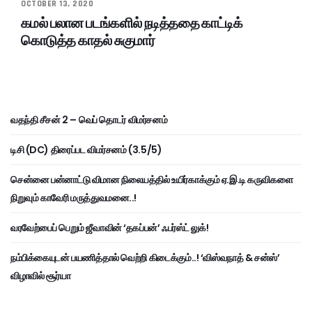
OCTOBER 13, 2020
கமல் பலான படங்களில் நடித்ததை காட்டிக்
கொடுத்த காதல் சுகுமார்
வதந்தி சீசன் 2 – வெப் தொடர் விமர்சனம்
டிசி (DC) திரைப்பட விமர்சனம் (3.5/5)
சென்னை பன்னாட்டு விமான நிலையத்தில் உயிர்காக்கும் ஏ.இ.டி கருவிகளை
நிறுவும் காவேரி மருத்துவமனை..!
வரவேற்பைப் பெறும் ஜீவாவின் ‘தகப்பன்’ ஃபர்ஸ்ட் லுக்!
நம்பிக்கையுடன் பயணித்தால் வெற்றி கிடைக்கும்..! ‘விஸ்வநாத் & சன்ஸ்’
விழாவில் சூர்யா