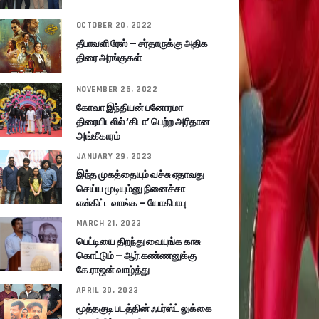
OCTOBER 20, 2022
தீபாவளி ரேஸ் – சர்தாருக்கு அதிக
திரை அரங்குகள்
NOVEMBER 25, 2022
கோவா இந்தியன் பனோரமா
திரையிடலில் ‘கிடா’ பெற்ற அரிதான
அங்கீகாரம்
JANUARY 29, 2023
இந்த முகத்தையும் வச்சு ஏதாவது
செய்ய முடியும்னு நினைச்சா
என்கிட்ட வாங்க – யோகிபாபு
MARCH 21, 2023
பெட்டியை திறந்து வையுங்க காசு
கொட்டும் – ஆர்.கண்ணனுக்கு
கே.ராஜன் வாழ்த்து
APRIL 30, 2023
மூத்தகுடி படத்தின் ஃபர்ஸ்ட் லுக்கை