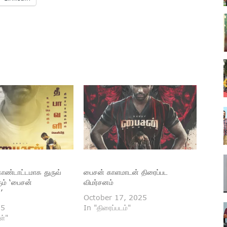
ொண்டாட்டமாக துருவ்
பைசன் காளமாடன் திரைப்பட
கும் ‘பைசன்
விமர்சனம்
’
October 17, 2025
25
In "திரைப்படம்"
ள்"