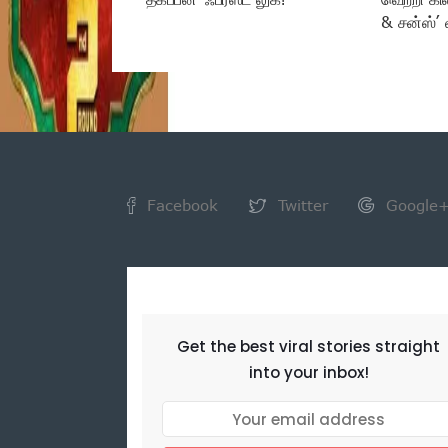
& சன்ஸ்’ 
Facebook
Twitter
Google
NEWSLETTER
Get the best viral stories straight
into your inbox!