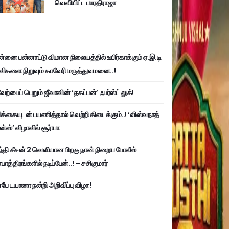
வெளியிட்ட பாரதிராஜா
்னை பன்னாட்டு விமான நிலையத்தில் உயிர்காக்கும் ஏ.இ.டி
விகளை நிறுவும் காவேரி மருத்துவமனை..!
ற்பைப் பெறும் ஜீவாவின் ‘தகப்பன்’ ஃபர்ஸ்ட் லுக்!
பிக்கையுடன் பயணித்தால் வெற்றி கிடைக்கும்..! ‘விஸ்வநாத்
ன்ஸ்’ விழாவில் சூர்யா
்தி சீசன் 2 வெளியான பிறகு நான் நிறைய போலீஸ்
ாத்திரங்களில் நடிப்பேன்..! – சசிகுமார்
பே டயானா நன்றி அறிவிப்பு விழா !