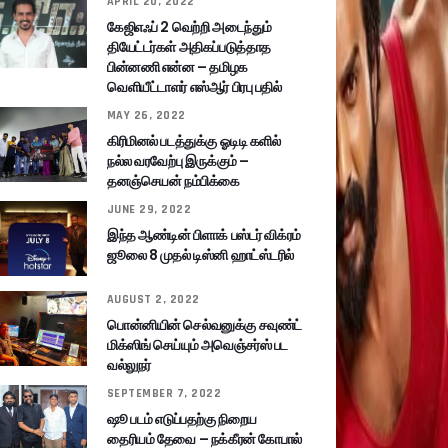
APRIL 20, 2022
கேஜிஎஃப் 2 வெற்றி அடைந்தும்
தியேட்டர்கள் அதிகப்படுத்தாத
பின்னணி என்ன – தமிழக
வெளியீட்டாளர் எஸ்ஆர் பிரபு பதில்
MAY 26, 2022
கிரிமினல் படத்துக்கு ஓடிடி களில்
நல்ல வரவேற்பு இருக்கும் –
தனஞ்செயன் நம்பிக்கை
JUNE 29, 2022
இந்த ஆண்டின் பிளாக் பஸ்டர் விக்ரம்
ஜூலை 8 முதல் டிஸ்னி ஹாட்ஸ்டரில்
AUGUST 2, 2022
பொன்னியின் செல்வனுக்கு சவுண்ட்
மிக்ஸிங் செய்யும் அவெஞ்சர்ஸ் பட
வல்லுநர்
SEPTEMBER 7, 2022
ஷூ படம் எடுப்பதற்கு நிறைய
தைரியம் தேவை – நக்கீரன் கோபால்