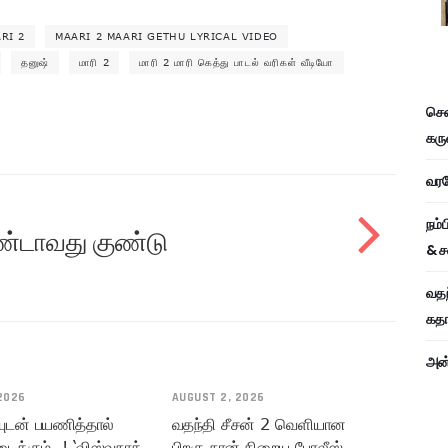
RI 2
MAARI 2 MAARI GETHU LYRICAL VIDEO
தனுஷ்
மாரி 2
மாரி 2 மாரி கெத்து பாடல் வரிகள் வீடியோ
சென
கரு
வரவே
நம்
ரண்டாவது குண்டு
& ச
வதந
கதாப
அன்
2026
AUGUST 2, 2026
யுடன் பயணித்தால்
வதந்தி சீசன் 2 வெளியான
டைக்கும்..! ‘விஸ்வநாத்
பிறகு நான் நிறைய போலீஸ்