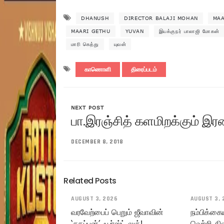
DHANUSH
DIRECTOR BALAJI MOHAN
MAA
MAARI GETHU
YUVAN
இயக்குநர் பாலாஜி மோகன்
மாரி கெத்து
யுவன்
காணொளி
திரைப்படம்
NEXT POST
பா.இரஞ்சித் களமிறக்கும் இ
DECEMBER 8, 2018
Related Posts
AUGUST 3, 2026
AUGUST 3, 
வரவேற்பைப் பெறும் ஜீவாவின்
நம்பிக்கை
‘தகப்பன்’ ஃபர்ஸ்ட் லுக்!
வெற்றி கி