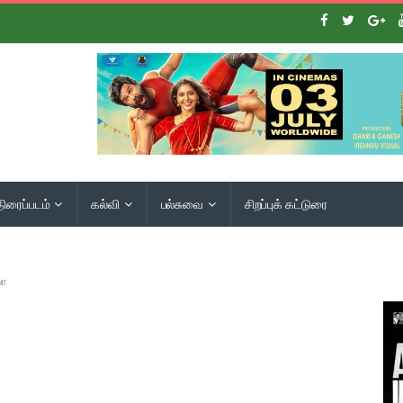
திரைப்படம்
கல்வி
பல்சுவை
சிறப்புக் கட்டுரை
யோ