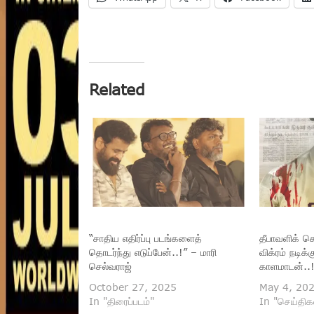
Related
“சாதிய எதிர்ப்பு படங்களைத்
தீபாவளிக் க
தொடர்ந்து எடுப்பேன்..!” – மாரி
விக்ரம் நடிக்
செல்வராஜ்
காளமாடன்..!
October 27, 2025
May 4, 20
In "திரைப்படம்"
In "செய்திக