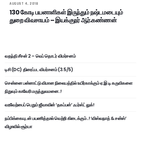
AUGUST 4, 2018
130 கோடி பயனாளிகள் இருந்தும் நஷ்டமடையும்
துறை விவசாயம் – இயக்குநர் ஆர்.கண்ணன்
வதந்தி சீசன் 2 – வெப் தொடர் விமர்சனம்
டிசி (DC) திரைப்பட விமர்சனம் (3.5/5)
சென்னை பன்னாட்டு விமான நிலையத்தில் உயிர்காக்கும் ஏ.இ.டி கருவிகளை
நிறுவும் காவேரி மருத்துவமனை..!
வரவேற்பைப் பெறும் ஜீவாவின் ‘தகப்பன்’ ஃபர்ஸ்ட் லுக்!
நம்பிக்கையுடன் பயணித்தால் வெற்றி கிடைக்கும்..! ‘விஸ்வநாத் & சன்ஸ்’
விழாவில் சூர்யா