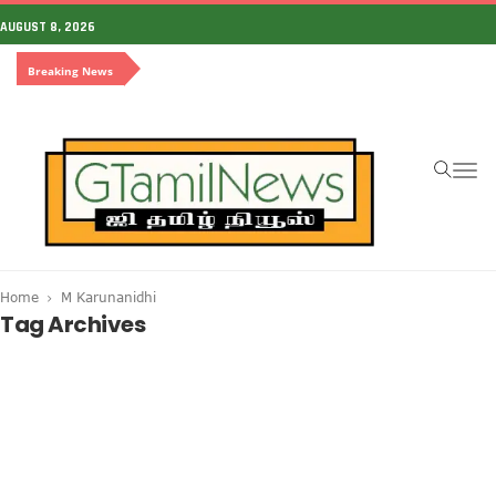
AUGUST 8, 2026
Breaking News
To
na
Home
M Karunanidhi
Tag Archives