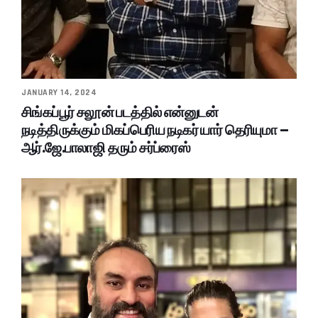
JANUARY 14, 2024
சிங்கப்பூர் சலூன் படத்தில் என்னுடன்
நடித்திருக்கும் மிகப்பெரிய நடிகர் யார் தெரியுமா –
ஆர்.ஜே.பாலாஜி தரும் சர்ப்ரைஸ்