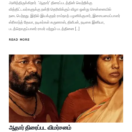
அளித்திருக்கிறார். ‘ஆதார்’ திரைப்படத்தின் வெற்றிக்கு
வித்திட்டவர்களுக்கு நன்றி தெரிவிக்கும் விழா ஒன்று சென்னையில்
நடைபெற்றது. இதில் இயக்குநர் ராம்நாத் பழனிக்குமார், இசையமைப்பாளர்
ஸ்ரீகாந்த் தேவா, நடிகர்கள் கருணாஸ், திலீபன், நடிகை இனியா,
படத்தொகுப்பாளர் ராமர் மற்றும் படத்தினை […]
READ MORE
ஆதார் திரைப்பட விமர்சனம்