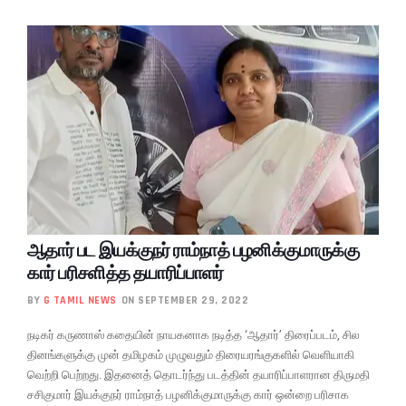
ஆதார் பட இயக்குநர் ராம்நாத் பழனிக்குமாருக்கு
கார் பரிசளித்த தயாரிப்பாளர்
BY
G TAMIL NEWS
ON SEPTEMBER 29, 2022
நடிகர் கருணாஸ் கதையின் நாயகனாக நடித்த ‘ஆதார்’ திரைப்படம், சில
தினங்களுக்கு முன் தமிழகம் முழுவதும் திரையரங்குகளில் வெளியாகி
வெற்றி பெற்றது. இதனைத் தொடர்ந்து படத்தின் தயாரிப்பாளரான திருமதி
சசிகுமார் இயக்குநர் ராம்நாத் பழனிக்குமாருக்கு கார் ஒன்றை பரிசாக