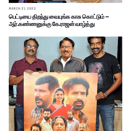
MARCH 21, 2023
பெட்டியை திறந்து வையுங்க காசு கொட்டும் –
ஆர்.கண்ணனுக்கு கே.ராஜன் வாழ்த்து