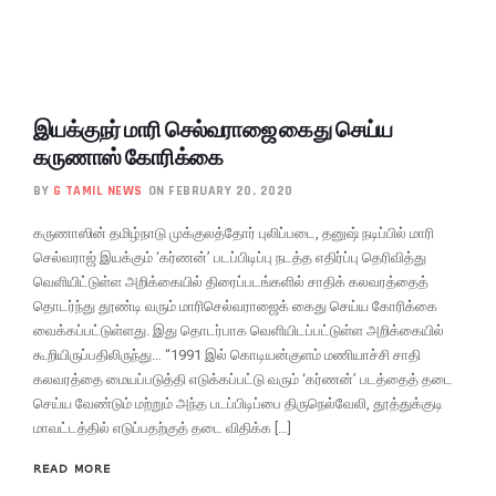
இயக்குநர் மாரி செல்வராஜை கைது செய்ய
கருணாஸ் கோரிக்கை
BY
G TAMIL NEWS
ON FEBRUARY 20, 2020
கருணாஸின் தமிழ்நாடு முக்குலத்தோர் புலிப்படை, தனுஷ் நடிப்பில் மாரி
செல்வராஜ் இயக்கும் ‘கர்ணன்’ படப்பிடிப்பு நடத்த எதிர்ப்பு தெரிவித்து
வெளியிட்டுள்ள அறிக்கையில் திரைப்படங்களில் சாதிக் கலவரத்தைத்
தொடர்ந்து தூண்டி வரும் மாரிசெல்வராஜைக் கைது செய்ய கோரிக்கை
வைக்கப்பட்டுள்ளது. இது தொடர்பாக வெளியிடப்பட்டுள்ள அறிக்கையில்
கூறியிருப்பதிலிருந்து… “1991 இல் கொடியன்குளம் மணியாச்சி சாதி
கலவரத்தை மையப்படுத்தி எடுக்கப்பட்டு வரும் ‘கர்ணன்’ படத்தைத் தடை
செய்ய வேண்டும் மற்றும் அந்த படப்பிடிப்பை திருநெல்வேலி, தூத்துக்குடி
மாவட்டத்தில் எடுப்பதற்குத் தடை விதிக்க […]
READ MORE