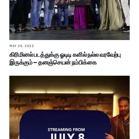
MAY 26, 2022
கிரிமினல் படத்துக்கு ஓடிடி களில் நல்ல வரவேற்பு
இருக்கும் – தனஞ்செயன் நம்பிக்கை