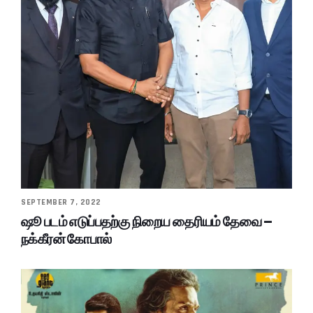
SEPTEMBER 7, 2022
ஷூ படம் எடுப்பதற்கு நிறைய தைரியம் தேவை –
நக்கீரன் கோபால்