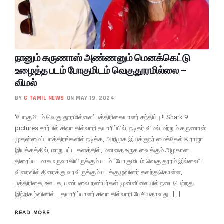
நானும் கருணாஸ் அண்ணனும் மெனக்கெட்டு
உழைத்த படம் போகுமிடம் வெகுதூரமில்லை –
விமல்
BY
G TAMIL NEWS
ON MAY 19, 2024
‘போகுமிடம் வெகு தூரமில்லை’ பத்திரிகையாளர் சந்திப்பு !! Shark 9
pictures சார்பில் சிவா கில்லாரி தயாரிப்பில், நடிகர் விமல் மற்றும் கருணாஸ்
முதன்மைப் பாத்திரங்களில் நடிக்க, அறிமுக இயக்குநர் மைக்கேல் K ராஜா
இயக்கத்தில், மாறுபட்ட களத்தில், மனதை உருக வைக்கும் அழகான
திரைப்படமாக உருவாகியிருக்கும் படம் “போகுமிடம் வெகு தூரம் இல்லை”.
விரைவில் திரைக்கு வரவிருக்கும் படக்குழுவினர் கலந்துகொள்ள,
பத்திரிகை, ஊடக, பண்பலை நண்பர்கள் முன்னிலையில் நடைபெற்றது.
இந்நிகழ்வினில்… தயாரிப்பாளர் சிவா கில்லாரி பேசியதாவது.. […]
READ MORE