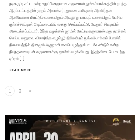
நடிகரும், சட்ட மன்ற உறுப்பினருமான கருணாஸ் நுங்கம்பாக்கத்தில் நடந்த
ஆர்ப்பாட்டத்தில் முதல் அமைச்சர், துணை கமி‌ஷனர் அரவிந்தன்
ஆகியோரை மிரட்டும் வகையிலும் அவதூறு பரப்பும் வகையிலும் பேசிய
குற்றச்சாட்டின் அடிப்படையில் கைது செய்யப்பட்டு, வேலூர் சிறையில்
அடைக்கப்பட்டார். இந்த வழக்கில் ஜாமீன் கேட்டு கருணாஸ் மனு தாக்கல்
செய்ய மனுவை விசாரித்த எழும்பூர் நீதிமன்றம் நுங்கம்பாக்கம் போலீஸ்
நிலையத்தில் தினமும் ஆஜராகி கையெழுத்து போட வேண்டும் என்ற
நிபந்தனையுடன் கருணாசுக்கு ஜாமீன் வழங்கியது. இதற்கிடையே கடந்த
ஏப்ரல் […]
READ MORE
1
2