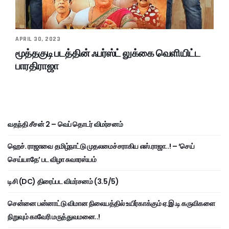
APRIL 30, 2023
மூத்தகுடி படத்தின் ஃபர்ஸ்ட் லுக்கை வெளியிட்ட
பாரதிராஜா
வதந்தி சீசன் 2 – வெப் தொடர் விமர்சனம்
ஹெச். ராஜாவை தமிழ்நாட்டு முதலமைச்சராகிய எஸ்.ராஜா..! – ‘செய்
செய்யாதே’ பட விழா சுவாரஸ்யம்
டிசி (DC) திரைப்பட விமர்சனம் (3.5/5)
சென்னை பன்னாட்டு விமான நிலையத்தில் உயிர்காக்கும் ஏ.இ.டி கருவிகளை
நிறுவும் காவேரி மருத்துவமனை..!