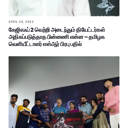
APRIL 20, 2022
கேஜிஎஃப் 2 வெற்றி அடைந்தும் தியேட்டர்கள்
அதிகப்படுத்தாத பின்னணி என்ன – தமிழக
வெளியீட்டாளர் எஸ்ஆர் பிரபு பதில்