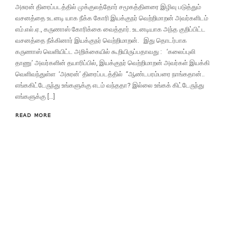
அசுரன் திரைப்படத்தில் முக்குலத்தோர் சமூகத்தினரை இழிவு படுத்தும்
வசனத்தை உடனடி யாக நீக்க கோரி இயக்குநர் வெற்றிமாறன் அவர்களிடம்
எம்.எல்.ஏ., கருணாஸ் கோரிக்கை வைத்தார். உடனடியாக அந்த குறிப்பிட்ட
வசனத்தை நீக்கினார் இயக்குநர் வெற்றிமாறன். இது தொடர்பாக
கருணாஸ் வெளியிட்ட அறிக்கையில் கூறியிருப்பதாவது : ‘கலைப்புலி
தாணு’ அவர்களின் தயாரிப்பில், இயக்குநர் வெற்றிமாறன் அவர்கள் இயக்கி
வெளிவந்துள்ள ‘அசுரன்’ திரைப்படத்தில் “ஆண்டபரம்பரை நாங்கதான்..
எங்ககிட்டேருந்து உங்களுக்கு எடம் வந்ததா? இல்லை உங்கக் கிட்டேருந்து
எங்களுக்கு […]
READ MORE