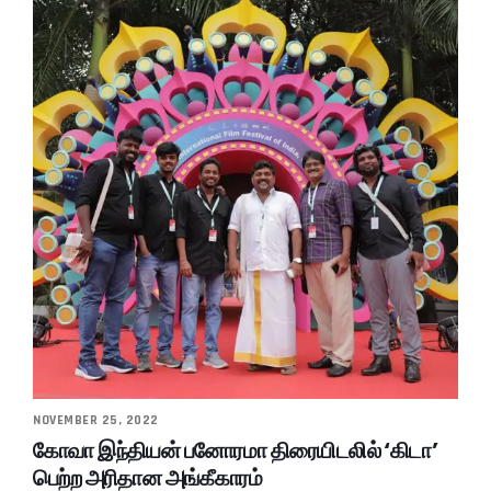
NOVEMBER 25, 2022
கோவா இந்தியன் பனோரமா திரையிடலில் ‘கிடா’
பெற்ற அரிதான அங்கீகாரம்