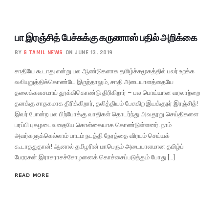
பா இரஞ்சித் பேச்சுக்கு கருணாஸ் பதில் அறிக்கை
BY
G TAMIL NEWS
ON JUNE 13, 2019
சாதியே கூடாது என்று பல ஆண்டுகளாக தமிழ்ச்சமூகத்தில் பலர் உறக்க
வலியுறுத்திக்கொண்டே இருந்தாலும், சாதி அடையாளத்தையே
தலைக்கவசமாய் தூக்கிகொண்டு திரிகிறார் – பல பொய்யான வரலாற்றை
தனக்கு சாதகமாக திரிக்கிறார், தலித்தியம் பேசுகிற இயக்குநர் இரஞ்சித்!
இவர் போன்ற பல பிற்போக்கு வாதிகள் தொடர்ந்து அவதூறு செய்திகளை
பரப்பி புகழடைவதையே கொள்கையாக கொண்டுள்ளனர். நாம்
அவர்களுக்கெல்லாம் பாடம் நடத்தி நேரத்தை விரயம் செய்யக்
கூடாததுதான்! ஆனால் தமிழரின் மாபெரும் அடையாளமான தமிழ்ப்
பேரரசன் இராசராசச்சோழனைக் கொச்சைப்படுத்தும் போது […]
READ MORE