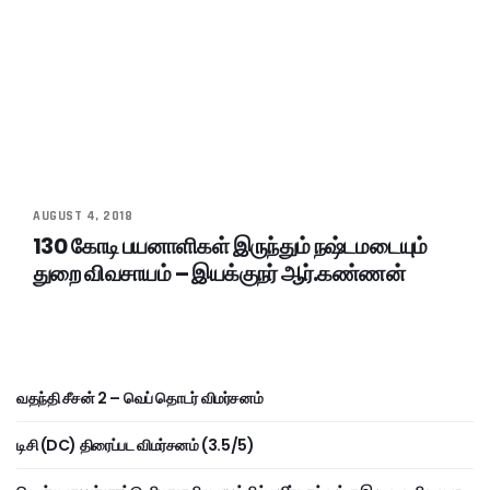
AUGUST 4, 2018
130 கோடி பயனாளிகள் இருந்தும் நஷ்டமடையும்
துறை விவசாயம் – இயக்குநர் ஆர்.கண்ணன்
வதந்தி சீசன் 2 – வெப் தொடர் விமர்சனம்
டிசி (DC) திரைப்பட விமர்சனம் (3.5/5)