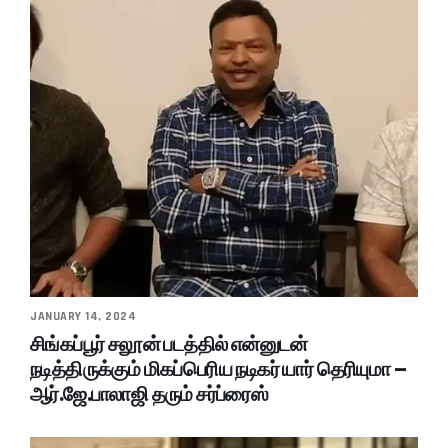
JANUARY 14, 2024
சிங்கப்பூர் சலூன் படத்தில் என்னுடன்
நடித்திருக்கும் மிகப்பெரிய நடிகர் யார் தெரியுமா –
ஆர்.ஜே.பாலாஜி தரும் சர்ப்ரைஸ்