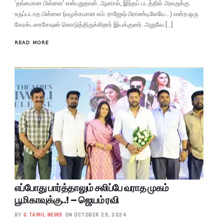
‘தங்கமான பிள்ளை’ என்பதுதான். ஆனால், இந்தப் படத்தில் அவருக்கு
உருப்படாத பிள்ளை (வழக்கமான எம். ராஜேஷ் பிராண்டிலேயே…) என்ற ஒரு
கேரக்டரைசேஷன் கொடுத்திருக்கிறார் இயக்குனர். அதுவே […]
READ MORE
எப்போது பார்த்தாலும் சலிப்பே வராத முகம்
பூமிகாவுக்கு..! – ஜெயம் ரவி
BY
G TAMIL NEWS
ON OCTOBER 29, 2024