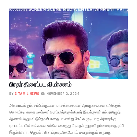
பிரதர் திரைப்பட விமர்சனம்
BY
G TAMIL NEWS
ON NOVEMBER 3, 2024
அக்காவுக்கும், தம்பிக்குமான பாசக்கதை என்றொரு லைனை எடுத்துக்
கொண்டு ‘கதை பண்ண’ ஆரம்பித்திருக்கிறார் இயக்குனர் எம். ராஜேஷ்.
ஆனால் அது மட்டும்தான் கதையா என்று கேட்க முடியாத அளவுக்கு
ஏகப்பட்ட பின்னல்களை உள்ளே வைத்து அவரும் குழம்பி நம்மையும் குழப்பி
இருக்கிறார். ஜெயம் ரவி என்றவுடனேயே நம் மனதுக்குள் வருவது