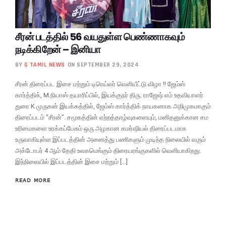
சீரன் படத்தில் 56 வயதுள்ள பெண்ணாகவும்
நடிக்கிறேன் – இனியா
BY
G TAMIL NEWS
ON SEPTEMBER 29, 2024
சீரன் திரைப்பட இசை மற்றும் டிரெய்லர் வெளியீட்டு விழா !! ஜேம்ஸ்
கார்த்திக், M.நியாஸ் தயாரிப்பில், இயக்குநர் திரு. ராஜேஷ் எம் உதவியாளர்
துரை K முருகன் இயக்கத்தில், ஜேம்ஸ் கார்த்திக் நாயகனாக அறிமுகமாகும்
திரைப்படம் “சீரன்”. சமூகத்தின் ஏற்றத்தாழ்வுகளையும், மனிதனுக்கான சம
உரிமைகளை உரக்கப்பேசும் ஒரு அழகான கமர்ஷியல் திரைப்படமாக
உருவாகியுள்ள இப்படத்தின் அனைத்து பணிகளும் முடிந்த நிலையில் வரும்
அக்டோபர் 4 ஆம் தேதி உலகமெங்கும் திரையரங்குகளில் வெளியாகிறது.
இந்நிலையில் இப்படத்தின் இசை மற்றும் […]
READ MORE