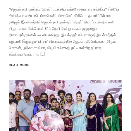
*ஜெயம் ரவி நடிக்கும் ‘பிரதர்’ படத்தின் பத்திரிகையாளர் சந்திப்பு* ஸ்கிரீன்
சீன் மீடியா என்டர்டெய்ன்மென்ட் பிரைவேட் லிமிடெட் தயாரிப்பில் எம் .
ராஜேஷ் இயக்கத்தில் ஜெயம் ரவி நடிக்கும் ‘பிரதர்’ திரைப்படம் தீபாவளி
திருநாளான அக்டோபர் 31ம் தேதி அன்று உலகம் முழுவதும்
திரையரங்குகளில் வெளியாகிறது. இயக்குநர் எம். ராஜேஷ் இயக்கத்தில்
உருவாகி இருக்கும் ‘பிரதர்’ திரைப்படத்தில் ஜெயம் ரவி, பிரியங்கா அருள்
மோகன், பூமிகா சாவ்லா, விடிவி கணேஷ், நட்டி என்கிற நட்ராஜ்
சுப்பிரமணியன், ராவ் […]
READ MORE