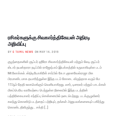
ரசிகர்களுக்கு சிவகார்த்திகேயன் அதிரடி
அறிவிப்பு
BY
G TAMIL NEWS
ON MAY 14, 2019
குழந்தைகளின் சூப்பர் ஹீரோ சிவகார்த்திகேயன் மற்றும் லேடி சூப்பர்
ஸ்டார் நயன்தாரா நடிப்பில் ராஜேஷ்.எம் இயக்கத்தில் உருவாகியுள்ள படம்
Mr.லோக்கல். ஸ்டுடியோகிரீன் சார்பில் கே.ஈ.ஞானவேல்ராஜா மிக
பிரமாண்டமாக தயாரித்துள்ள இந்த படம் கோடை விருந்தாக வரும் மே
17ஆம் தேதி உலகமெங்கும் வெளியாகிறது. டீசர், டிரைலர் மற்றும் பாடல்கள்
மிகப்பெரிய வரவேற்பை பெற்றுள்ள நிலையில் இந்த படத்தின்
பத்திரிகையாளர் சந்திப்பு சென்னையில் நடைபெற்றது. படக்குழுவினர்
கலந்து கொண்டு படத்தைப் பற்றியும், தங்கள் அனுபவங்களையும் பகிர்ந்து
கொண்டதிலிருந்து… சக்தி […]