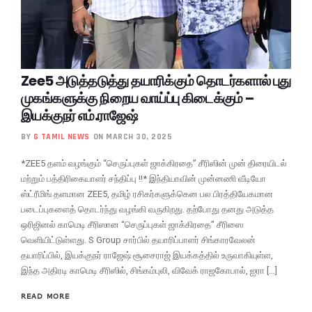
Zee5 அடுத்தடுத்து தயாரிக்கும் தொடர்களால் புது
முகங்களுக்கு நிறைய வாய்ப்பு கிடைக்கும் –
இயக்குநர் எம்.ராஜேஷ்
BY
G TAMIL NEWS
ON MARCH 30, 2025
*ZEE5 தளம் வழங்கும் “செருப்புகள் ஜாக்கிரதை” சீரிஸின் முன் திரையிடல்
மற்றும் பத்திரிகையாளர் சந்திப்பு !!* இந்தியாவின் முன்னணி வீடியோ
ஸ்ட்ரீமிங் தளமான ZEE5, தமிழ் ரசிகர்களுக்கென பல பிரத்தியேகமான
படைப்புகளைத் தொடர்ந்து வழங்கி வருகிறது. தற்போது தனது அடுத்த
ஒரிஜினல் காமெடி சீரிஸான “செருப்புகள் ஜாக்கிரதை” சீரிஸை
வெளியிட்டுள்ளது. S Group சார்பில் தயாரிப்பாளர் சிங்காரவேலன்
தயாரிப்பில், இயக்குநர் ராஜேஷ் சூசைராஜ் இயக்கத்தில் உருவாகியுள்ள,
இந்த அதிரடி காமெடி சீரிஸில், சிங்கம்புலி, விவேக் ராஜகோபால், ஐரா […]
READ MORE