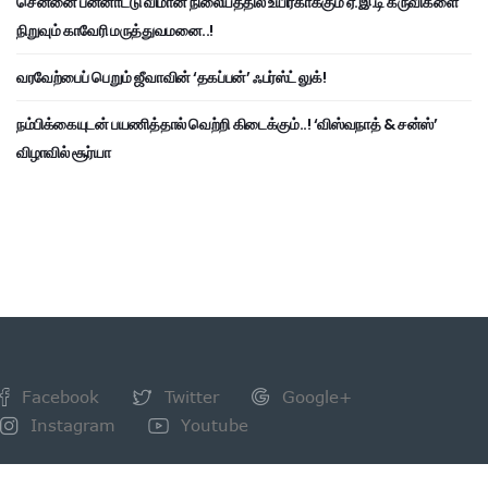
சென்னை பன்னாட்டு விமான நிலையத்தில் உயிர்காக்கும் ஏ.இ.டி கருவிகளை
நிறுவும் காவேரி மருத்துவமனை..!
வரவேற்பைப் பெறும் ஜீவாவின் ‘தகப்பன்’ ஃபர்ஸ்ட் லுக்!
நம்பிக்கையுடன் பயணித்தால் வெற்றி கிடைக்கும்..! ‘விஸ்வநாத் & சன்ஸ்’
விழாவில் சூர்யா
Facebook
Twitter
Google+
Instagram
Youtube
NEWSLETTER