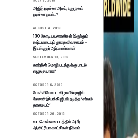
JULY 3, 2018
அஜித் நடிச்சா அசல், புதுமுகம்
நடிச்சா நகல்..?
AUGUST 4, 2018
130 கோடி பயனாளிகள் இருந்தும்
நஷ்டமடையும் துறை விவசாயம் –
இயக்குநர் ஆர்.கண்ணன்
SEPTEMBER 13, 2018
காற்றின் மொழி படத்துக்கு பாடல்
எழுத தயாரா?
OCTOBER 6, 2018
டோக்கியோ பட விழாவில் ராஜீவ்
மேனன் இயக்கி ஜி.வி நடித்த ‘சர்வம்
தாளமயம்’
OCTOBER 26, 2018
வட சென்னை படத்தில் அமீர்
ஆன்ட்ரியா காட்சிகள் நீக்கம்