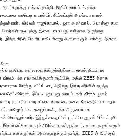
அவர்களுக்கு எங்கள் நன்றி. இதில் வாய்ப்புத் தந்த
அருமையான காமெடி டைரக்டர். சிங்கம்புலி அண்ணாவைத்
டித்துள்ளார். விவேக் ராஜகோபால், ஐரா அகர்வால், லொள்ளு சபா
அவர்கள் நடிப்புக்கு இசையமைப்பது எளிதாக இருந்தது.
். இந்த சீரிஸ் வெளியாகியுள்ளது அனைவரும் பார்த்து ஆதரவு
வது…
நல்ல காமெடி கதை வைத்திருக்கிறீர்களா எனத் திடீரென
 விடும். கே எஸ் ரவிக்குமார் நடிப்பில், மதில் ZEE5 க்காக
ாளாராக சேர்ந்து விட்டேன், அடுத்து இந்த சீரிஸில் நடித்த
செய்கிறேன். இப்படி புதுப்புது வாய்ப்புகள் ZEE5 மூலம்
ள்ளவர் தயாரிப்பாளர் சிங்காரவேலன், என்ன வேண்டுமானாலும்
டுவார். ராஜேஷ் மகா உழைப்பாளி, மிக அருமையாக
ாகச் செய்துள்ளார். இந்தக்கதையின் முக்கிய தூண் சிங்கம்புலி
். இதில் எல்லோரையும் சிரிக்க வைத்துள்ளார். எல்லா நடிகர்களும்
யாற்றிய கலைஞர்கள் அனைவருக்கும் நன்றி. ZEE5 ல் இன்னும்