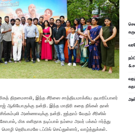
சென
கரு
வரவே
நம்
& ச
வதந
கதாப
மிகத் திறமைசாலி, இந்த சீரிஸை சாத்தியமாக்கிய தயாரிப்பாளர்
அன்
ாஜ் ஆகியோருக்கு நன்றி. இந்த மாதிரி கதை நீங்கள் தான்
்கம்புலி அண்ணாவுக்கு நன்றி. ஐந்தாம் வேதம் சீரிஸில்
பால், மிக எளிதாக நடிப்பால் நம்மை அவர் பக்கம் ஈர்த்து
் மொழி தெரியாமலே டப்பிங் செய்துள்ளார், வாழ்த்துக்கள்.