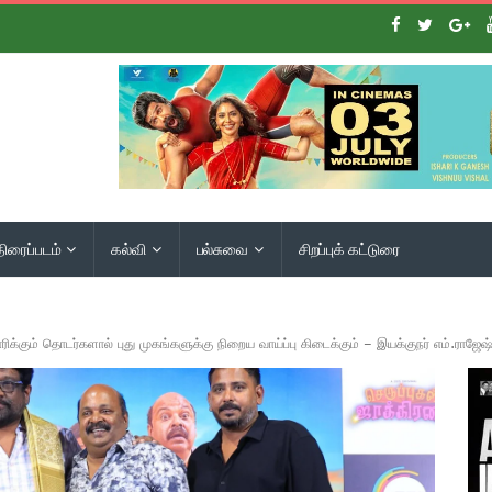
திரைப்படம்
கல்வி
பல்சுவை
சிறப்புக் கட்டுரை
ிக்கும் தொடர்களால் புது முகங்களுக்கு நிறைய வாய்ப்பு கிடைக்கும் – இயக்குநர் எம்.ராஜேஷ்