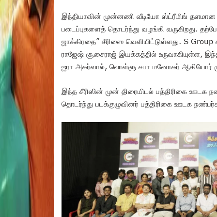
இந்தியாவின் முன்னணி வீடியோ ஸ்ட்ரீமிங் தளமான
படைப்புகளைத் தொடர்ந்து வழங்கி வருகிறது. தற்ப
ஜாக்கிரதை” சீரிஸை வெளியிட்டுள்ளது. S Group சார
ராஜேஷ் சூசைராஜ் இயக்கத்தில் உருவாகியுள்ள, இந்த
ஐரா அகர்வால், லொள்ளு சபா மனோகர் ஆகியோர் முக்
இந்த சீரிஸின் முன் திரையிடல் பத்திரிகை ஊடக ந
தொடர்ந்து படக்குழுவினர் பத்திரிகை ஊடக நண்பர்