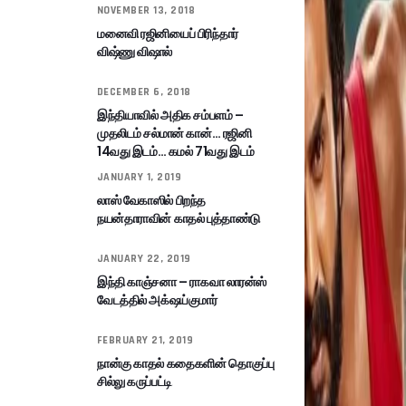
NOVEMBER 13, 2018
மனைவி ரஜினியைப் பிரிந்தார்
விஷ்ணு விஷால்
DECEMBER 6, 2018
இந்தியாவில் அதிக சம்பளம் –
முதலிடம் சல்மான் கான்… ரஜினி
14வது இடம்… கமல் 71வது இடம்
JANUARY 1, 2019
லாஸ் வேகாஸில் பிறந்த
நயன்தாராவின் காதல் புத்தாண்டு
JANUARY 22, 2019
இந்தி காஞ்சனா – ராகவா லாரன்ஸ்
வேடத்தில் அக்‌ஷய்குமார்
FEBRUARY 21, 2019
நான்கு காதல் கதைகளின் தொகுப்பு
சில்லு கருப்பட்டி