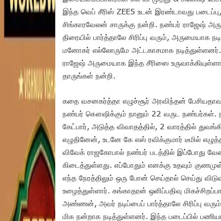
இந்த வெப் சீரிஸ் ZEE5 உடன் இரண்டாவது படைப்பு, 
சிங்காரவேலன் சாருக்கு நன்றி. நண்பர் ராஜேஷ் 
திரையில் பார்த்தாலே சிரிப்பு வரும், அருமையாக ந
மனோகர் எல்லோருமே அட்டகாசமாக நடித்துள்ளனர். 
ராஜேஷ் அருமையாக இந்த சீரிஸை உருவாக்கியுள்ளார
தாருங்கள் நன்றி.
கதை வசனகர்த்தா எழுச்சூர் அரவிந்தன் பேசியதா
நண்பர் கௌஷிக்கும் நானும் 22 வருட நண்பர்கள். 
கேட்பார், அடுத்த விவாதத்தில், 2 வாரத்தில் துவங்கி
எழுதினேன், உடனே கே எஸ் ரவிக்குமார் டீமில் எழுத்த
விவேக் ராஜகோபால் நண்பர் படத்தில் இப்போது வேலை 
கிடைத்துள்ளது. எப்போதும் எனக்கு உதவும் குணமு
எந்த நேரத்திலும் ஒரு போன் செய்தால் செய்து வி
உழைத்துள்ளார். கங்காதரன் ஒளிப்பதிவு மிகச்சிறப்ப
அண்ணன், அவர் நடிப்பைப் பார்த்தாலே சிரிப்பு வரும
மிக நன்றாக நடித்துள்ளனர். இந்த படைப்பில் பணி