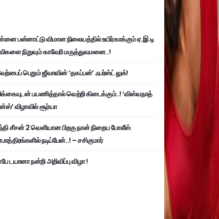
்னை பன்னாட்டு விமான நிலையத்தில் உயிர்காக்கும் ஏ.இ.டி
விகளை நிறுவும் காவேரி மருத்துவமனை..!
ற்பைப் பெறும் ஜீவாவின் ‘தகப்பன்’ ஃபர்ஸ்ட் லுக்!
பிக்கையுடன் பயணித்தால் வெற்றி கிடைக்கும்..! ‘விஸ்வநாத்
ன்ஸ்’ விழாவில் சூர்யா
்தி சீசன் 2 வெளியான பிறகு நான் நிறைய போலீஸ்
ாத்திரங்களில் நடிப்பேன்..! – சசிகுமார்
பே டயானா நன்றி அறிவிப்பு விழா !