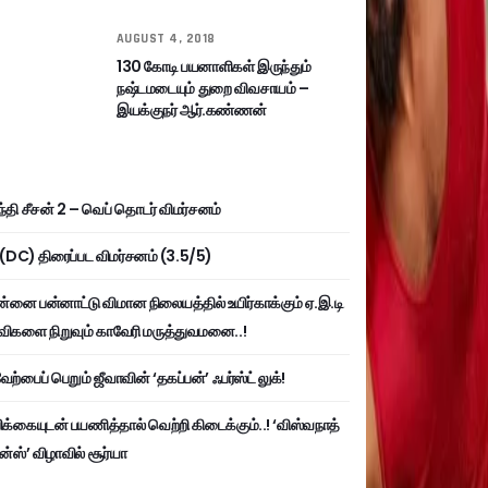
AUGUST 4, 2018
130 கோடி பயனாளிகள் இருந்தும்
நஷ்டமடையும் துறை விவசாயம் –
இயக்குநர் ஆர்.கண்ணன்
்தி சீசன் 2 – வெப் தொடர் விமர்சனம்
ி (DC) திரைப்பட விமர்சனம் (3.5/5)
்னை பன்னாட்டு விமான நிலையத்தில் உயிர்காக்கும் ஏ.இ.டி
விகளை நிறுவும் காவேரி மருத்துவமனை..!
ற்பைப் பெறும் ஜீவாவின் ‘தகப்பன்’ ஃபர்ஸ்ட் லுக்!
பிக்கையுடன் பயணித்தால் வெற்றி கிடைக்கும்..! ‘விஸ்வநாத்
ன்ஸ்’ விழாவில் சூர்யா