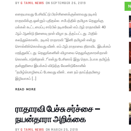
BY
G TAMIL NEWS
ON SEPTEMBER 26, 2019
N
எதையாவது பேசிவிட்டு பிரச்சினைக்குள்ளாவது நடிகர்
ராதரவிக்கு ஒன்றும் புதிதல்ல. சமீபத்தில் தமிழக தெலுங்கு
மக்கள் கூட்டமைப்பு சார்பில் நடிகவேள் எம்.ஆர் ராதாவின் 40
ஆம் ஆண்டு நினைவு நாள் விழா நடத்தப்பட்டது. அதில்
கலந்துகொண்ட நடிகர் ராதாரவி “இனி தமிழன் என்று
சொல்லிக்கொள்வது வீண். எம்.ஆர்.ராதாவை திராவிட இயக்கம்
மறந்துவிட்டது. தெலுங்கனின் விழாவை தெலுங்குகாரன்தான்
கொண்டாடுகிறான்..!”என்று பேசினார் இது தொடர்பாக தமிழ்த்
தன்னுரிமை இயக்கம் விடுத்த வேண்டுகோளில்
“தமிழ்மொழியைப் பேசுவது வீண்.. என நம் தாய்த்தமிழை
இழிவாகப் […]
READ MORE
ராதாரவி பேச்சு சர்ச்சை –
நயன்தாரா அறிக்கை
BY
G TAMIL NEWS
ON MARCH 25, 2019