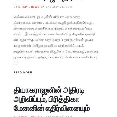
BY
G TAMIL NEWS
ON JANUARY 25, 2019
‘அம்மை அப்பன் புரடக்ஷன்ஸ்’ சார்பாக அரசு கதை ,
திரைக்கதை, வசனம் , பாடல்கள் எழுதி ஒளிப்பதிவு செய்து ,
இசையமைத்து இயக்கித் தயாரித்தும் இருக்கும் படம் ‘கபடி
வீரன்’. இப்படத்தின் பாடல்கள் வெளியீட்டு விழாவில் ஏலகிரி
ஸ்ரீ மஹா சக்தி அம்மா, தொழிலதிபர் தமிழ்செல்வன், நடிகர்
பானுச்சந்தர் ,அறிமுக நாயகி காயத்ரி உள்ளிட்ட படக்
குழுவினருடன் திரையுலக வி.ஐ.பிகள் கே.பாக்யராஜ் , ராதாரவி,
ஜாகுவார் தங்கம் , நமீதா, ‘பவர் ஸ்டார்’ சீனிவாசன் உள்ளிட்டோர்
[…]
READ MORE
தியாகராஜனின் அதிரடி
அறிவிப்பும், பிரித்திகா
மேனனின் எதிர்வினையும்