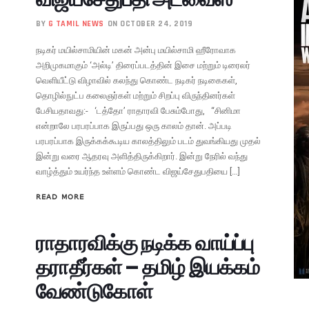
BY
G TAMIL NEWS
ON OCTOBER 24, 2019
நடிகர் மயில்சாமியின் மகன் அன்பு மயில்சாமி ஹீரோவாக
அறிமுகமாகும் ‘அல்டி’ திரைப்படத்தின் இசை மற்றும் டிரைலர்
வெளியீட்டு விழாவில் கலந்து கொண்ட நடிகர் நடிகைகள்,
தொழில்நுட்ப கலைஞர்கள் மற்றும் சிறப்பு விருந்தினர்கள்
பேசியதாவது:- ‘டத்தோ’ ராதாரவி பேசும்போது, “சினிமா
என்றாலே பரபரப்பாக இருப்பது ஒரு காலம் தான். அப்படி
பரபரப்பாக இருக்கக்கூடிய காலத்திலும் படம் துவங்கியது முதல்
இன்று வரை ஆதரவு அளித்திருக்கிறார். இன்று நேரில் வந்து
வாழ்த்தும் உயர்ந்த உள்ளம் கொண்ட விஜய்சேதுபதியை […]
READ MORE
ராதாரவிக்கு நடிக்க வாய்ப்பு
தராதீர்கள் – தமிழ் இயக்கம்
வேண்டுகோள்