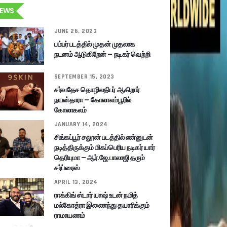
EWS
JUNE 26, 2023
பம்பர் படத்தில் முதன் முதலாக
நடனம் ஆடுகிறேன் – நடிகர் வெற்றி
SEPTEMBER 15, 2023
சர்வதேச தொழிலதிபர் ஆகிறார்
நயன்தாரா – கோலாலம்பூரில்
கோலாகலம்
JANUARY 14, 2024
சிங்கப்பூர் சலூன் படத்தில் என்னுடன்
நடித்திருக்கும் மிகப்பெரிய நடிகர் யார்
தெரியுமா – ஆர்.ஜே.பாலாஜி தரும்
சர்ப்ரைஸ்
APRIL 13, 2024
ராக்கிங் ஸ்டார் யாஷ் உடன் நமித்
மல்கோத்ரா இணைந்து தயாரிக்கும்
ராமாயணம்