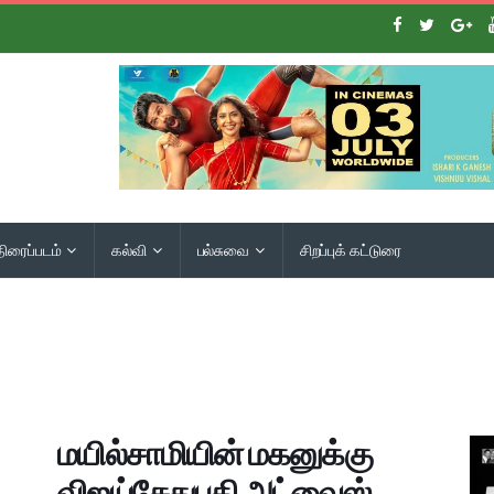
திரைப்படம்
கல்வி
பல்சுவை
சிறப்புக் கட்டுரை
மயில்சாமியின் மகனுக்கு
விஜய்சேதுபதி அட்வைஸ்