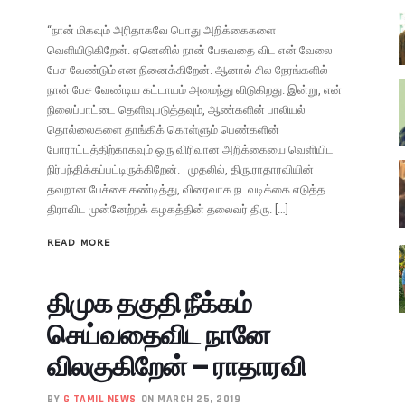
“நான் மிகவும் அரிதாகவே பொது அறிக்கைகளை
வெளியிடுகிறேன். ஏனெனில் நான் பேசுவதை விட என் வேலை
பேச வேண்டும் என நினைக்கிறேன். ஆனால் சில நேரங்களில்
நான் பேச வேண்டிய கட்டாயம் அமைந்து விடுகிறது. இன்று, என்
நிலைப்பாட்டை தெளிவுபடுத்தவும், ஆண்களின் பாலியல்
தொல்லைகளை தாங்கிக் கொள்ளும் பெண்களின்
போராட்டத்திற்காகவும் ஒரு விரிவான அறிக்கையை வெளியிட
நிர்பந்திக்கப்பட்டிருக்கிறேன். முதலில், திரு.ராதாரவியின்
தவறான பேச்சை கண்டித்து, விரைவாக நடவடிக்கை எடுத்த
திராவிட முன்னேற்றக் கழகத்தின் தலைவர் திரு. […]
READ MORE
திமுக தகுதி நீக்கம்
செய்வதைவிட நானே
விலகுகிறேன் – ராதாரவி
BY
G TAMIL NEWS
ON MARCH 25, 2019