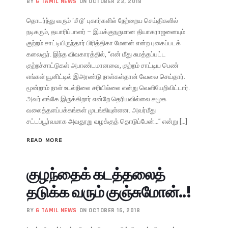
BY
G TAMIL NEWS
ON OCTOBER 23, 2018
தொடர்ந்து வரும் ‘மீ டூ’ புகார்களில் நேற்றைய செய்திகளில்
நடிகரும், தயாரிப்பாளர் – இயக்குநருமான தியாகராஜனையும்
குற்றம் சாட்டியிருந்தார் பிரித்திகா மேனன் என்ற புகைப்படக்
கலைஞர். இந்த விவகாரத்தில், “என் மீது சுமத்தப்பட்ட
குற்றச்சாட்டுகள் அபாண்டமானவை, குற்றம் சாட்டிய பெண்
எங்கள் யூனிட்டில் இஅரண்டு நாள்கள்தான் வேலை செய்தார்.
மூன்றாம் நாள் உடல்நிலை சரியில்லை என்று வெளியேறிவிட்டார்.
அவர் எங்கே இருக்கிறார் என்றே தெரியவில்லை சமூக
வலைத்தளப்பக்கங்கள் முடங்கியுள்ளன. அவர்மீது
சட்டப்பூர்வமாக அவதூறு வழக்குத் தொடுப்பேன்…” என்று […]
READ MORE
குழந்தைக் கடத்தலைத்
தடுக்க வரும் குஞ்சுமோன்..!
BY
G TAMIL NEWS
ON OCTOBER 16, 2018