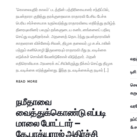
‘கொலையுதிர் காலம்’ படத்தின் பத்திரிகையாளர் சந்திப்பில்,
நயன்தாரா குறித்து தரக்குறைவாக ராதாரவி பேசிய பேச்சு
பெரிய சர்ச்சையாக உருவெடுத்து ராதாரவியை எதிர்த்து தமிழ்த்
திரையுலகினர் பலரும் தங்களுடைய கண்டனங்களைப் பதிவு
செய்து வருகிறார்கள். அதனைத் தொடர்ந்து நயன்தாராவின்
காதலரான விக்னேஷ் சிவன், திமுக தலைவர் மு.க.ஸ்டாலின்
மற்றும் கனிமொழி இருவரையும் ராதாரவி மீது நடவடிக்கை
எடுக்கச் சொல்லி வேண்டுகோள் விடுத்தார். அதன்
வதந
எதிரொலியாக அவரைக் கட்சியிலிருந்து நீக்கம் செய்து திமுக
நடவடிக்கை எடுத்துள்ளது. இந்த நடவடிக்கைக்கு நடிகர் […]
டிச
READ MORE
சென
கரு
நமீதாவை
வரவே
வைத்துக்கொண்டு எப்படி
நம்
மாலை போட்டார் –
& ச
கே.பாக்யராஜ் அதிர்ச்சி