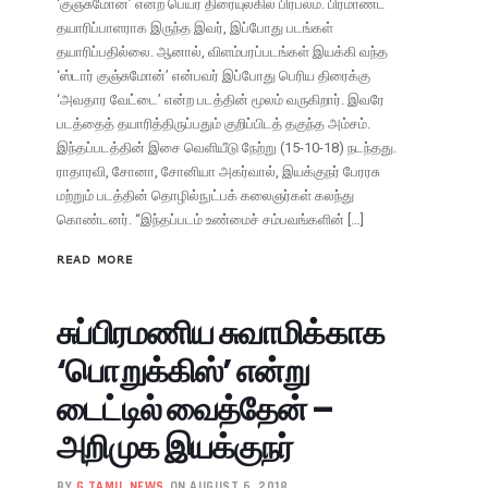
‘குஞ்சுமோன்’ என்ற பெயர் திரையுலகில் பிரபலம். பிரமாண்ட
தயாரிப்பாளராக இருந்த இவர், இப்போது படங்கள்
தயாரிப்பதில்லை. ஆனால், விளம்பரப்படங்கள் இயக்கி வந்த
‘ஸ்டார் குஞ்சுமோன்’ என்பவர் இப்போது பெரிய திரைக்கு
‘அவதார வேட்டை’ என்ற படத்தின் மூலம் வருகிறார். இவரே
படத்தைத் தயாரித்திருப்பதும் குறிப்பிடத் தகுந்த அம்சம்.
இந்தப்படத்தின் இசை வெளியீடு நேற்று (15-10-18) நடந்தது.
ராதாரவி, சோனா, சோனியா அகர்வால், இயக்குநர் பேரரசு
மற்றும் படத்தின் தொழில்நுட்பக் கலைஞர்கள் கலந்து
கொண்டனர். “இந்தப்படம் உண்மைச் சம்பவங்களின் […]
READ MORE
சுப்பிரமணிய சுவாமிக்காக
‘பொறுக்கிஸ்’ என்று
டைட்டில் வைத்தேன் –
அறிமுக இயக்குநர்
BY
G TAMIL NEWS
ON AUGUST 6, 2018