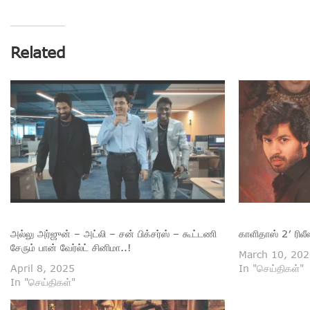
Related
அல்லு அர்ஜுன் – அட்லி – சன் பிக்சர்ஸ் – கூட்டணி
காளிதாஸ் 2′ ரில
சேரும் பான் வேர்ல்ட் சினிமா..!
March 10, 202
April 8, 2025
In "செய்திகள்"
In "செய்திகள்"