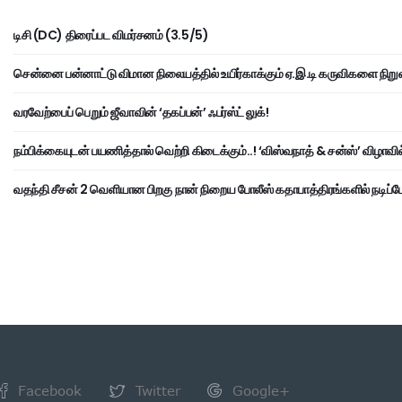
டிசி (DC) திரைப்பட விமர்சனம் (3.5/5)
சென்னை பன்னாட்டு விமான நிலையத்தில் உயிர்காக்கும் ஏ.இ.டி கருவிகளை நிறு
வரவேற்பைப் பெறும் ஜீவாவின் ‘தகப்பன்’ ஃபர்ஸ்ட் லுக்!
நம்பிக்கையுடன் பயணித்தால் வெற்றி கிடைக்கும்..! ‘விஸ்வநாத் & சன்ஸ்’ விழாவில
வதந்தி சீசன் 2 வெளியான பிறகு நான் நிறைய போலீஸ் கதாபாத்திரங்களில் நடிப்பேன
Facebook
Twitter
Google+