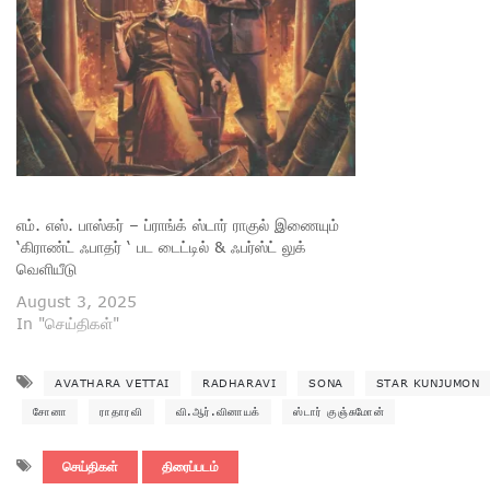
எம். எஸ். பாஸ்கர் – ப்ராங்க் ஸ்டார் ராகுல் இணையும்
‘கிராண்ட் ஃபாதர் ‘ பட டைட்டில் & ஃபர்ஸ்ட் லுக்
வெளியீடு
August 3, 2025
In "செய்திகள்"
AVATHARA VETTAI
RADHARAVI
SONA
STAR KUNJUMON
சோனா
ராதாரவி
வி.ஆர்.வினாயக்
ஸ்டார் குஞ்சுமோன்
செய்திகள்
திரைப்படம்