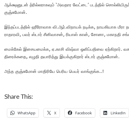
ஆக்க்ஷனுடன் த்ரில்லராகவும் ‘அவதார வேட்டை’ படத்தில் சொல்லியிருக்
குஞ்சுமோன்.
இந்தப்படத்தில் ஹீரோவாக வி.ஆர்.விநாயக் நடிக்க, நாயகியாக மீரா நா
ராதாரவி, பவர் ஸ்டார் சீனிவாசன், ரியாஸ் கான், சோனா, மகாநதி சங்கர்
மைக்கேல் இசையமைக்க, ஏ.காசி விஷ்வா ஒளிப்பதிவை ஏற்கிறார்.
திரைக்கதை, எழுதி தயாரித்து இயக்குகிறார் ஸ்டார் குஞ்சுமோன்.
அந்த குஞ்சுமோன் மாதிரியே பெரிய பெயர் வாங்குங்க..!
Share This:
WhatsApp
X
Facebook
LinkedIn