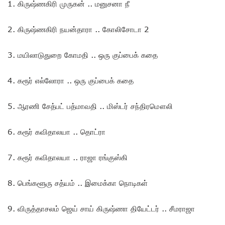
1. கிருஷ்ணகிரி முருகன் .. மனுசனா நீ
2. கிருஷ்ணகிரி நயன்தாரா .. கோலிசோடா 2
3. மயிலாடுதுறை கோமதி .. ஒரு குப்பைக் கதை
4. கரூர் எல்லோரா .. ஒரு குப்பைக் கதை
5. ஆரணி சேத்பட் பத்மாவதி .. மிஸ்டர் சந்திரமௌலி
6. கரூர் கவிதாலயா .. தொட்ரா
7. கரூர் கவிதாலயா .. ராஜா ரங்குஸ்கி
8. பெங்களூரு சத்யம் .. இமைக்கா நொடிகள்
9. விருத்தாசலம் ஜெய் சாய் கிருஷ்ணா தியேட்டர் .. சீமராஜா