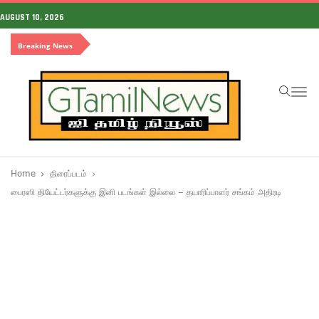
AUGUST 10, 2026
Breaking News
To
na
Home
திரைப்படம்
பைரஸி தியேட்டர்களுக்கு இனி படங்கள் இல்லை – தயாரிப்பாளர் சங்கம் அதிரடி