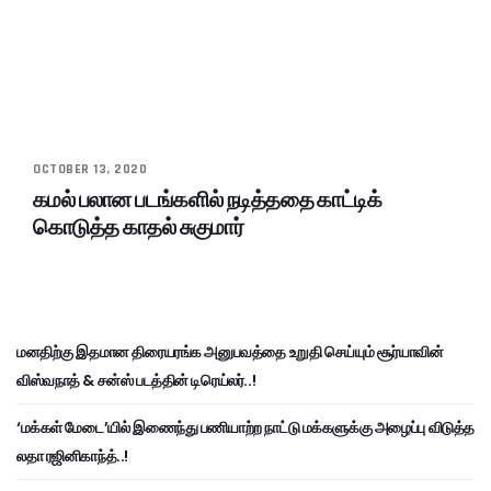
OCTOBER 13, 2020
கமல் பலான படங்களில் நடித்ததை காட்டிக்
கொடுத்த காதல் சுகுமார்
மனதிற்கு இதமான திரையரங்க அனுபவத்தை உறுதி செய்யும் சூர்யாவின்
விஸ்வநாத் & சன்ஸ் படத்தின் டிரெய்லர்..!
‘மக்கள் மேடை’யில் இணைந்து பணியாற்ற நாட்டு மக்களுக்கு அழைப்பு விடுத்த
லதா ரஜினிகாந்த்..!