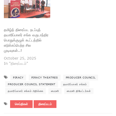
தமிழ்த் திரைப்பட நடப்புத்
தயாரிப்பாளர் சங்க வருடாந்திர
பொதுக்குழுக் கூட்டத்தில்
எடுக்கப்பெற்ற சில
முடிவுகள்..!
October 25, 2025
In "திரைப்படம்"
PIRACY
PIRACY THEATRES
PRODUCER COUNCIL
PRODUCER COUNCIL STATEMENT
தயாரிப்பாளர் சங்கம்
தயாரிப்பாளர் சங்கம் அறிக்கை
பைரஸி
பைரஸி தியேட்டர்கள்
செய்திகள்
திரைப்படம்