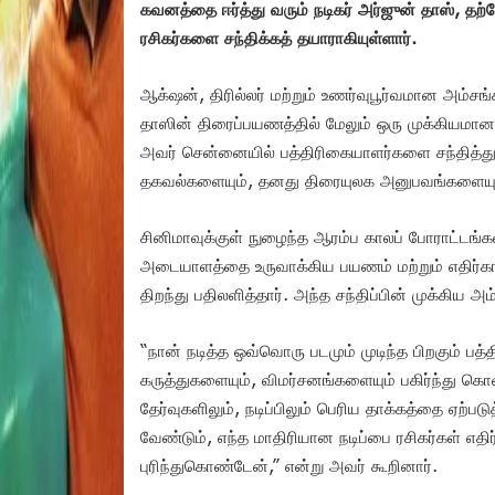
கவனத்தை ஈர்த்து வரும் நடிகர் அர்ஜுன் தாஸ், தற்
ரசிகர்களை சந்திக்கத் தயாராகியுள்ளார்.
ஆக்‌ஷன், திரில்லர் மற்றும் உணர்வுபூர்வமான அம்சங
தாஸின் திரைப்பயணத்தில் மேலும் ஒரு முக்கியமான ப
அவர் சென்னையில் பத்திரிகையாளர்களை சந்தித்து, 
தகவல்களையும், தனது திரையுலக அனுபவங்களையும்
சினிமாவுக்குள் நுழைந்த ஆரம்ப காலப் போராட்டங்க
அடையாளத்தை உருவாக்கிய பயணம் மற்றும் எதிர்கா
திறந்து பதிலளித்தார். அந்த சந்திப்பின் முக்கிய 
“நான் நடித்த ஒவ்வொரு படமும் முடிந்த பிறகும் பத்
கருத்துகளையும், விமர்சனங்களையும் பகிர்ந்து கொள
தேர்வுகளிலும், நடிப்பிலும் பெரிய தாக்கத்தை ஏற்
வேண்டும், எந்த மாதிரியான நடிப்பை ரசிகர்கள் எதி
புரிந்துகொண்டேன்,” என்று அவர் கூறினார்.