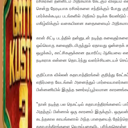
ரசிகர்கள் தன்னிடம் அதிகமாக கேட்கும் விஷயம் எ
சென்று நேரடியாக ரசிகர்களை சந்திக்கும் போது குறி
பார்க்கக்கூடிய படங்களில் அதிகம் நடிக்க வேண்டும
மகிழ்விக்கும் வகையிலான கதைகளையும் அதிகமாகத் 
கான் சிட்டி படத்தில் தன்னுடன் நடித்த கலைஞர்களைப் ப
ஒவ்வொரு கலைஞரிடமிருந்தும் ஏதாவது ஒன்றைக் கற
ஒழுக்கம், காட்சிகளுக்கான தயாரிப்பு ஆகியவை எ
நடிகராக என்னை தொடர்ந்து வளர்ச்சியடையச் செய்க
குறிப்பாக வில்லன் கதாபாத்திரங்கள் குறித்து கேட்
எதிர்மறை வேடங்கள் அனைத்தும் பார்வையாளர்களால
பின்னணியில் இருந்த உணர்வுப்பூர்வமான காரணங்கள
“நான் நடித்த பல நெகட்டிவ் கதாபாத்திரங்களைப் ப
அதற்குப் பின்னால் ஒரு காரணம் இருக்கும். ஒரு
கடந்தகால காயங்களால் அந்த பாதையைத் தேர்ந்தெட
கதாபாத்திரங்களை வெறுப்பதைவிட புரிந்துகொள்ள