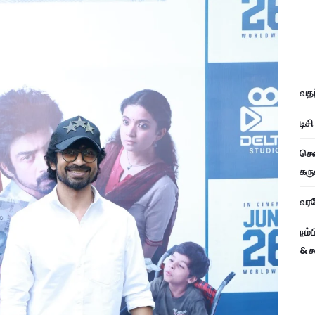
வதந
டிச
சென
கரு
வரவே
நம்
& ச