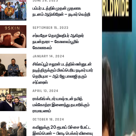
JUNE 26, 2023
பம்பர் படத்தில் முதன் முதலாக
நடனம் ஆடுகிறேன் – நடிகர் வெற்றி
SEPTEMBER 15, 2023
சர்வதேச தொழிலதிபர் ஆகிறார்
நயன்தாரா – கோலாலம்பூரில்
கோலாகலம்
JANUARY 14, 2024
சிங்கப்பூர் சலூன் படத்தில் என்னுடன்
நடித்திருக்கும் மிகப்பெரிய நடிகர் யார்
தெரியுமா – ஆர்.ஜே.பாலாஜி தரும்
சர்ப்ரைஸ்
APRIL 13, 2024
ராக்கிங் ஸ்டார் யாஷ் உடன் நமித்
மல்கோத்ரா இணைந்து தயாரிக்கும்
ராமாயணம்
OCTOBER 18, 2024
கவினுக்கு 20 ரூபாய் பிச்சை போட்ட
இளம்பெண் – பிளடி பெக்கர் விளைவு