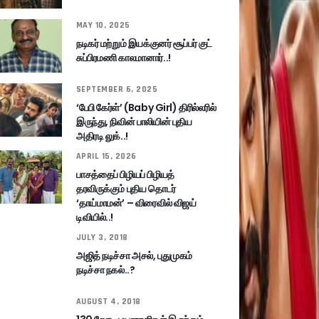
MAY 10, 2025
நடிகர் மற்றும் இயக்குனர் சூப்பர் குட்
சுப்பிரமணி காலமானார்..!
SEPTEMBER 6, 2025
‘பேபி கேர்ள்’ (Baby Girl) திரில்லரில்
இருந்து, நிவின் பாலியின் புதிய
அதிரடி லுக்..!
APRIL 15, 2026
பாசத்தைப் பிழியப் பிழியத்
தரவிருக்கும் புதிய தொடர்
‘தாய்மாமன்’ – விரைவில் விஜய்
டிவியில்..!
JULY 3, 2018
அஜித் நடிச்சா அசல், புதுமுகம்
நடிச்சா நகல்..?
AUGUST 4, 2018