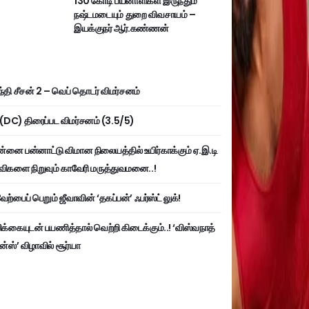
130 கோடி பயனாளிகள் இருந்தும்
நஷ்டமடையும் துறை விவசாயம் –
இயக்குநர் ஆர்.கண்ணன்
்தி சீசன் 2 – வெப் தொடர் விமர்சனம்
ி (DC) திரைப்பட விமர்சனம் (3.5/5)
்னை பன்னாட்டு விமான நிலையத்தில் உயிர்காக்கும் ஏ.இ.டி
விகளை நிறுவும் காவேரி மருத்துவமனை..!
ற்பைப் பெறும் ஜீவாவின் ‘தகப்பன்’ ஃபர்ஸ்ட் லுக்!
பிக்கையுடன் பயணித்தால் வெற்றி கிடைக்கும்..! ‘விஸ்வநாத்
ன்ஸ்’ விழாவில் சூர்யா