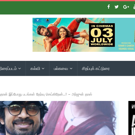
திரைப்படம்
கல்வி
பல்சுவை
சிறப்புக் கட்டுரை
த்தான் இப்போது படங்கள் தேர்வு செய்கிறேன்..! – அர்ஜுன் தாஸ்