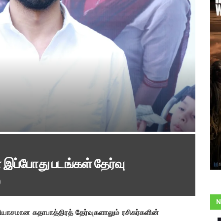
 இப்போது படங்கள் தேர்வு
N
ியாசமான கதாபாத்திரத் தேர்வுகளாலும் ரசிகர்களின்