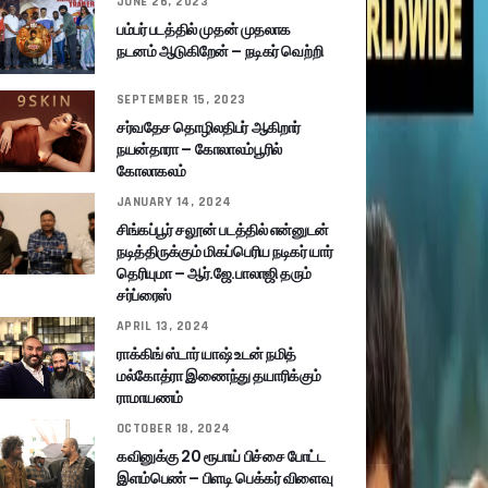
JUNE 26, 2023
பம்பர் படத்தில் முதன் முதலாக
நடனம் ஆடுகிறேன் – நடிகர் வெற்றி
SEPTEMBER 15, 2023
சர்வதேச தொழிலதிபர் ஆகிறார்
நயன்தாரா – கோலாலம்பூரில்
கோலாகலம்
JANUARY 14, 2024
சிங்கப்பூர் சலூன் படத்தில் என்னுடன்
நடித்திருக்கும் மிகப்பெரிய நடிகர் யார்
தெரியுமா – ஆர்.ஜே.பாலாஜி தரும்
சர்ப்ரைஸ்
APRIL 13, 2024
ராக்கிங் ஸ்டார் யாஷ் உடன் நமித்
மல்கோத்ரா இணைந்து தயாரிக்கும்
ராமாயணம்
OCTOBER 18, 2024
கவினுக்கு 20 ரூபாய் பிச்சை போட்ட
இளம்பெண் – பிளடி பெக்கர் விளைவு