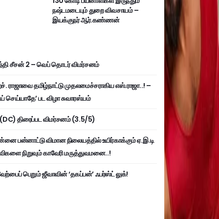
130 கோடி பயனாளிகள் இருந்தும்
நஷ்டமடையும் துறை விவசாயம் –
இயக்குநர் ஆர்.கண்ணன்
்தி சீசன் 2 – வெப் தொடர் விமர்சனம்
். ராஜாவை தமிழ்நாட்டு முதலமைச்சராகிய எஸ்.ராஜா..! –
ய் செய்யாதே’ பட விழா சுவாரஸ்யம்
ி (DC) திரைப்பட விமர்சனம் (3.5/5)
்னை பன்னாட்டு விமான நிலையத்தில் உயிர்காக்கும் ஏ.இ.டி
விகளை நிறுவும் காவேரி மருத்துவமனை..!
ற்பைப் பெறும் ஜீவாவின் ‘தகப்பன்’ ஃபர்ஸ்ட் லுக்!