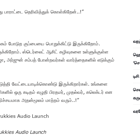
னது பாராட்டை தெரிவித்துக் கொள்கிறேன்..!”
வதந
்கம் போடுற குப்பையை பொறுக்கிட்டு இருக்கிறோம்.
ுக்கிறோம். ஸ்டெர்லைட் ஆசிட் கழிவுகளை உள்ளுக்குள்ள
ஹெச
ஜா, அர்ஜுன் சம்பத் போன்றவர்கள் வார்த்தைகளில் எடுக்கும்
‘செ
டிச
த்தி வேட்டையாடிக்கொண்டு இருக்கிறார்கள். உங்களை
சென
ிகளில் ஒரு கடிதம் எழுதி பிரதமர், முதல்வர், கலெக்டர் என
கரு
நிச்சயமாக அதன்மூலம் மாற்றம் வரும்..!”
வரவே
ukkies Audio Launch