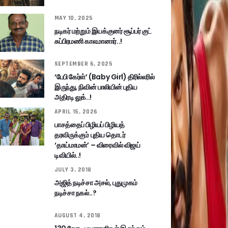
MAY 10, 2025
நடிகர் மற்றும் இயக்குனர் சூப்பர் குட்
சுப்பிரமணி காலமானார்..!
SEPTEMBER 6, 2025
‘பேபி கேர்ள்’ (Baby Girl) திரில்லரில்
இருந்து, நிவின் பாலியின் புதிய
அதிரடி லுக்..!
APRIL 15, 2026
பாசத்தைப் பிழியப் பிழியத்
தரவிருக்கும் புதிய தொடர்
‘தாய்மாமன்’ – விரைவில் விஜய்
டிவியில்..!
JULY 3, 2018
அஜித் நடிச்சா அசல், புதுமுகம்
நடிச்சா நகல்..?
AUGUST 4, 2018