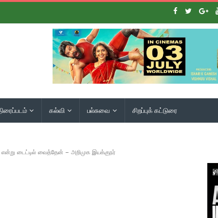
திரைப்படம்
கல்வி
பல்சுவை
சிறப்புக் கட்டுரை
’ என்று டைட்டில் வைத்தேன் – அறிமுக இயக்குநர்