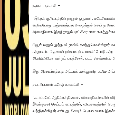
நடிகர் ராதாரவி –
“இந்தக் குடும்பத்தில் நானும் ஒருவன். மலேசியாவி
கூறியபோது மஞ்சுநாத்தை அழைத்துச் சென்று கேமரா
அமைதியாக இருந்தாலும் புரட்சிகரமான கருத்துக
பியூஸ் மனுஷ் இந்த விழாவில் கலந்துகொள்கிறார் 
சுற்றுபவர். அதனால் நம்மையும் வாரண்ட்டோடு சு
ஆகிவிடுமோ என்றும் பயந்தேன். படம் சென்சாரில் ப
இது அரசாங்கத்தை அட்டாக் பண்ணுகிற படமே அல்ல.
தயாரிப்பாளர் சுரேஷ் காமாட்சி –
“கார்ப்பரேட் ஆதிக்கத்தினால், விளைநிலங்களில் வ
இறக்குமதி செய்யும் காலத்தில், விவசாயத்தின் ப
வந்திருக்கிறார் என்பது மிகவும் பெருமையாக இருக்