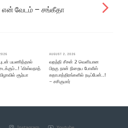
 என் வேடம் – சங்கீதா
2026
AUGUST 2, 2026
யுடன் பயணித்தால்
வதந்தி சீசன் 2 வெளியான
டைக்கும்..! ‘விஸ்வநாத்
பிறகு நான் நிறைய போலீஸ்
விழாவில் சூர்யா
கதாபாத்திரங்களில் நடிப்பேன்..!
– சசிகுமார்
+
Instagram
Youtube