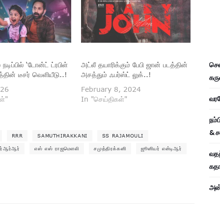
சென
நடிப்பில் ‘டோன்ட் ட்ரபிள்
அட்லீ தயாரிக்கும் பேபி ஜான் படத்தின்
டத்தின் டீசர் வெளியீடு..!
அசத்தும் ஃபர்ஸ்ட் லுக்..!
கரு
026
February 8, 2024
வரவே
ள்"
In "செய்திகள்"
நம்
& ச
RRR
SAMUTHIRAKKANI
SS RAJAMOULI
ர்ஆர்ஆர்
எஸ் எஸ் ராஜமௌலி
சமுத்திரக்கனி
ஜூனியர் என்டிஆர்
வதந
கதாப
அன்