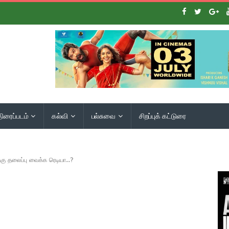
திரைப்படம்
கல்வி
பல்சுவை
சிறப்புக் கட்டுரை
கு தலைப்பு வைக்க ரெடியா..?