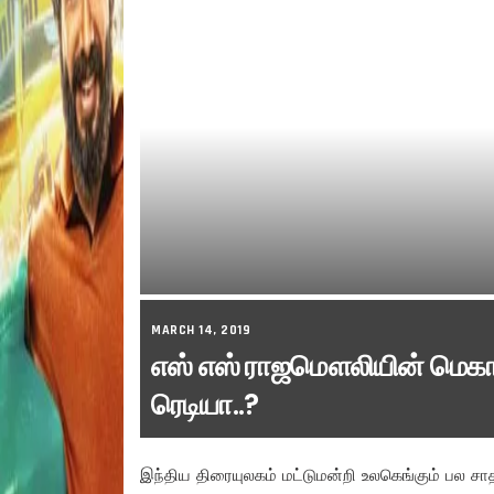
MARCH 14, 2019
எஸ் எஸ் ராஜமௌலியின் மெகா 
ரெடியா..?
இந்திய திரையுலகம் மட்டுமன்றி உலகெங்கும் பல 