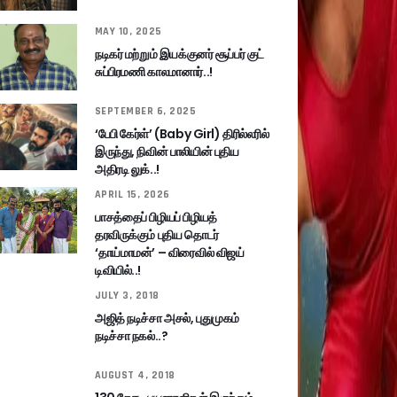
MAY 10, 2025
நடிகர் மற்றும் இயக்குனர் சூப்பர் குட்
சுப்பிரமணி காலமானார்..!
SEPTEMBER 6, 2025
‘பேபி கேர்ள்’ (Baby Girl) திரில்லரில்
இருந்து, நிவின் பாலியின் புதிய
அதிரடி லுக்..!
APRIL 15, 2026
பாசத்தைப் பிழியப் பிழியத்
தரவிருக்கும் புதிய தொடர்
‘தாய்மாமன்’ – விரைவில் விஜய்
டிவியில்..!
JULY 3, 2018
அஜித் நடிச்சா அசல், புதுமுகம்
நடிச்சா நகல்..?
AUGUST 4, 2018