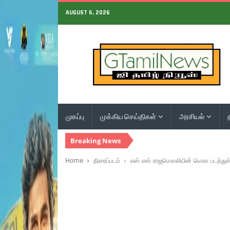
AUGUST 6, 2026
முகப்பு
முக்கிய செய்திகள்
அரசியல்
Breaking News
Home
திரைப்படம்
எஸ் எஸ் ராஜமௌலியின் மெகா படத்துக்