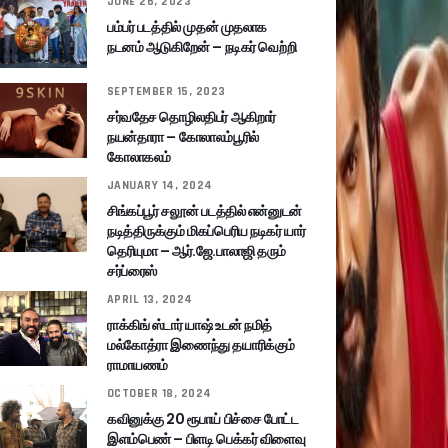
JUNE 26, 2023
பம்பர் படத்தில் முதன் முதலாக
நடனம் ஆடுகிறேன் – நடிகர் வெற்றி
SEPTEMBER 15, 2023
சர்வதேச தொழிலதிபர் ஆகிறார்
நயன்தாரா – கோலாலம்பூரில்
கோலாகலம்
JANUARY 14, 2024
சிங்கப்பூர் சலூன் படத்தில் என்னுடன்
நடித்திருக்கும் மிகப்பெரிய நடிகர் யார்
தெரியுமா – ஆர்.ஜே.பாலாஜி தரும்
சர்ப்ரைஸ்
APRIL 13, 2024
ராக்கிங் ஸ்டார் யாஷ் உடன் நமித்
மல்கோத்ரா இணைந்து தயாரிக்கும்
ராமாயணம்
OCTOBER 18, 2024
கவினுக்கு 20 ரூபாய் பிச்சை போட்ட
இளம்பெண் – பிளடி பெக்கர் விளைவு