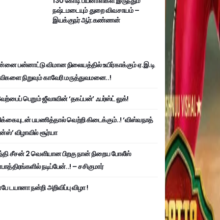
130 கோடி பயனாளிகள் இருந்தும்
நஷ்டமடையும் துறை விவசாயம் –
இயக்குநர் ஆர்.கண்ணன்
்னை பன்னாட்டு விமான நிலையத்தில் உயிர்காக்கும் ஏ.இ.டி
விகளை நிறுவும் காவேரி மருத்துவமனை..!
ற்பைப் பெறும் ஜீவாவின் ‘தகப்பன்’ ஃபர்ஸ்ட் லுக்!
பிக்கையுடன் பயணித்தால் வெற்றி கிடைக்கும்..! ‘விஸ்வநாத்
ன்ஸ்’ விழாவில் சூர்யா
்தி சீசன் 2 வெளியான பிறகு நான் நிறைய போலீஸ்
ாத்திரங்களில் நடிப்பேன்..! – சசிகுமார்
பே டயானா நன்றி அறிவிப்பு விழா !