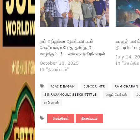
ராம் அப்துல்லா ஆண்டனி படம்
ஃபஹத் பாசில் 
வெளியாகும் போது தமிழ்நாடே
தி ட்ரபிள்’ ப
வாழ்த்தும்..! – எஸ்.ஏ.சந்திரசேகரன்
July 14, 2
October 10, 2025
In "செய்திக
In "திரைப்படம்"
AJAI DEVGAN
JUNIOR NTR
RAM CHARAN
SS RAJAMOULI SEEKS TITTLE
அஜய் தேவ்கன்
ஆ
ராம் சரண்
செய்திகள்
திரைப்படம்