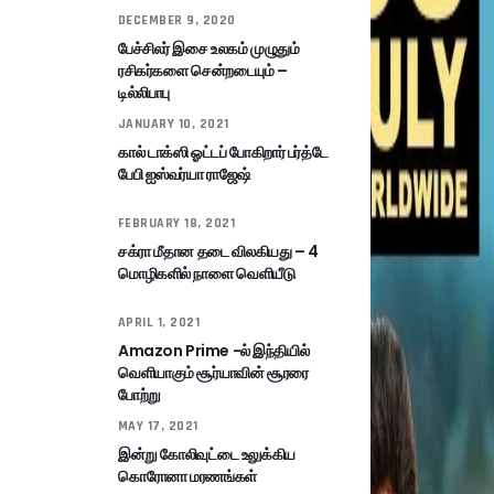
DECEMBER 9, 2020
பேச்சிலர் இசை உலகம் முழுதும்
ரசிகர்களை சென்றடையும் –
டில்லிபாபு
JANUARY 10, 2021
கால் டாக்ஸி ஓட்டப் போகிறார் பர்த்டே
பேபி ஐஸ்வர்யா ராஜேஷ்
FEBRUARY 18, 2021
சக்ரா மீதான தடை விலகியது – 4
மொழிகளில் நாளை வெளியீடு
APRIL 1, 2021
Amazon Prime -ல் இந்தியில்
வெளியாகும் சூர்யாவின் சூரரை
போற்று
MAY 17, 2021
இன்று கோலிவுட்டை உலுக்கிய
கொரோனா மரணங்கள்