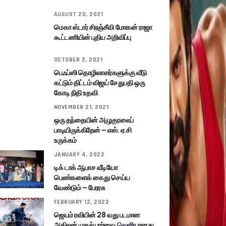
AUGUST 20, 2021
மெகா ஸ்டார் சிரஞ்சீவி மோகன் ராஜா
கூட்டணியின் புதிய அறிவிப்பு
OCTOBER 2, 2021
பெஃப்ஸி தொழிலாளர்களுக்கு வீடு
கட்டும் திட்டம் விஜய் சேதுபதி ஒரு
கோடி நிதி உதவி
NOVEMBER 21, 2021
ஒரு தந்தையின் அழுகுரலைப்
பாடியிருக்கிறேன் – எஸ். ஏ.சி
உருக்கம்
JANUARY 4, 2022
டிக் டாக் ஆபாச வீடியோ
பெண்களைக் கைது செய்ய
வேண்டும் – பேரரசு
FEBRUARY 12, 2022
ஜெயம் ரவியின் 28 வது படமான
அகிலன் முதல் பார்வை வெளியானது