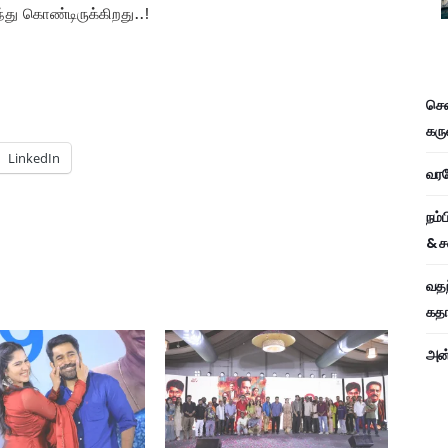
ந்து கொண்டிருக்கிறது..!
சென
கரு
LinkedIn
வரவே
நம்
& ச
வதந
கதாப
அன்