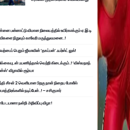
்னை பன்னாட்டு விமான நிலையத்தில் உயிர்காக்கும் ஏ.இ.டி
விகளை நிறுவும் காவேரி மருத்துவமனை..!
ற்பைப் பெறும் ஜீவாவின் ‘தகப்பன்’ ஃபர்ஸ்ட் லுக்!
பிக்கையுடன் பயணித்தால் வெற்றி கிடைக்கும்..! ‘விஸ்வநாத்
ன்ஸ்’ விழாவில் சூர்யா
்தி சீசன் 2 வெளியான பிறகு நான் நிறைய போலீஸ்
ாத்திரங்களில் நடிப்பேன்..! – சசிகுமார்
பே டயானா நன்றி அறிவிப்பு விழா !