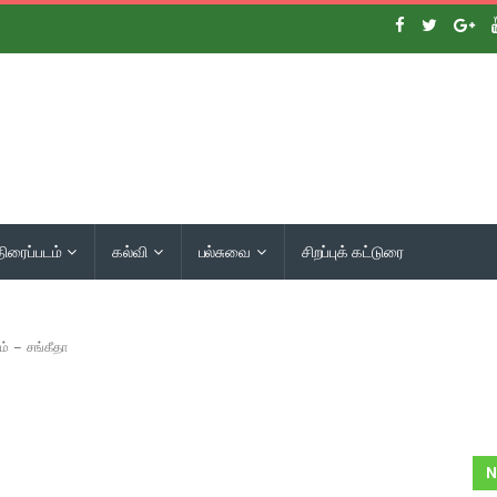
திரைப்படம்
கல்வி
பல்சுவை
சிறப்புக் கட்டுரை
ம் – சங்கீதா
N