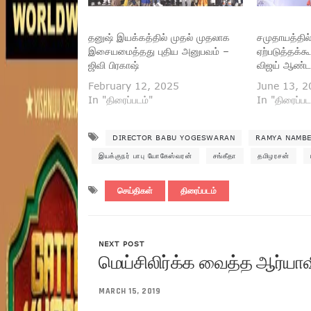
தனுஷ் இயக்கத்தில் முதல் முதலாக
சமுதாயத்தில
இசையமைத்தது புதிய அனுபவம் –
ஏற்படுத்தக்க
ஜிவி பிரகாஷ்
விஜய் ஆண்ட
February 12, 2025
June 13, 2
In "திரைப்படம்"
In "திரைப்பட
DIRECTOR BABU YOGESWARAN
RAMYA NAMB
இயக்குநர் பாபு யோகேஸ்வரன்
சங்கீதா
தமிழரசன்
செய்திகள்
திரைப்படம்
NEXT POST
மெய்சிலிர்க்க வைத்த ஆர்யா
MARCH 15, 2019