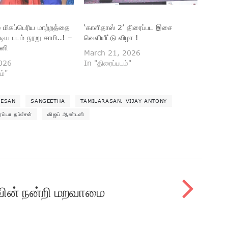
் மிகப்பெரிய மாற்றத்தை
‘காளிதாஸ் 2’ திரைப்பட இசை
ூடிய படம் நூறு சாமி..! –
வெளியீட்டு விழா !
னி
March 21, 2026
026
In "திரைப்படம்"
ம்"
EESAN
SANGEETHA
TAMILARASAN. VIJAY ANTONY
ரம்யா நம்பீசன்
விஜய் ஆண்டனி
வின் நன்றி மறவாமை