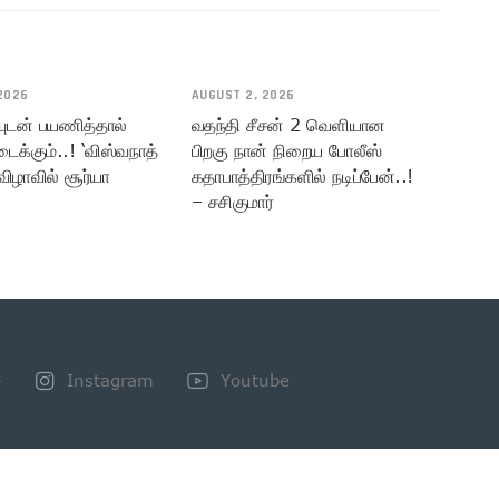
2026
AUGUST 2, 2026
யுடன் பயணித்தால்
வதந்தி சீசன் 2 வெளியான
டைக்கும்..! ‘விஸ்வநாத்
பிறகு நான் நிறைய போலீஸ்
விழாவில் சூர்யா
கதாபாத்திரங்களில் நடிப்பேன்..!
– சசிகுமார்
+
Instagram
Youtube